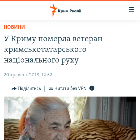
Доступність
посилання
Перейти
НОВИНИ
до
НОВИНИ
У Криму померла ветеран
основного
ВОДА.КРИМ
матеріалу
кримськотатарського
ВІДЕО ТА ФОТО
Перейти
національного руху
до
ПОЛІТИКА
основної
20 травень 2018, 12:52
БЛОГИ
навігації
Перейти
Поділитись
Читати без VPN
ПОГЛЯД
до
ІНТЕРВ'Ю
пошуку
ВСЕ ЗА ДЕНЬ
СПЕЦПРОЕКТИ
ЯК ОБІЙТИ БЛОКУВАННЯ
ДЕПОРТАЦІЯ