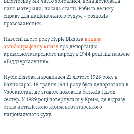
Білогірську ми часто збиралися, вона друкувала
наші матеріали, писала статті. Робила велику
справу для національного руху», – розповів
правозахисник.
Навесні цього року Нуріє Біязова
видала
автобіографічну книгу
про депортацію
кримськотатарського народу в 1944 році під назвою
«Віддзеркалення».
Нуріє Біязова народилася 21 лютого 1928 року в
Бахчисараї. 18 травня 1944 року була депортована в
Узбекистан, де згодом поховала батьків і двох
сестер. У 1989 році повернулася у Крим, де відразу
стала активісткою кримськотатарського
національного руху.