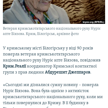
ВІДЕОУРОКИ «ELIFBE»
Русский
СВІДЧЕННЯ ОКУПАЦІЇ
Qırımtatar
УКРАЇНСЬКА ПРОБЛЕМА КРИМУ
Ветеран кримськотатарського національного руху Нуріє
ДОЛУЧАЙСЯ!
ІНФОГРАФІКА
апте Біязова. Крим, Білогірськ, архівне фото
У кримському місті Білогірську у віці 90 років
Усі сайти RFE/RL
померла ветеран кримськотатарського
національного руху Нуріє апте Біязова, повідомив
Крим.Реалії
координатор Кримської контактної
групи з прав людини
Абдурешит Джеппаров
.
«Сьогодні ми дізналися сумну новину – померла
Нуріє Біязова. Вона була однією з активісток
кримськотатарського національного руху, коли ми
тільки повернулися до Криму. В її будинку в