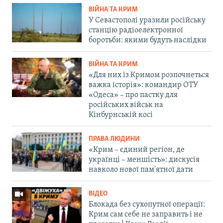
ВІЙНА ТА КРИМ
У Севастополі уразили російську
станцію радіоелектронної
боротьби: якими будуть наслідки
ВІЙНА ТА КРИМ
«Для них із Кримом розпочнеться
важка історія»: командир ОТУ
«Одеса» – про пастку для
російських військ на
Кінбурнській косі
ПРАВА ЛЮДИНИ
«Крим – єдиний регіон, де
українці – меншість»: дискусія
навколо нової пам'ятної дати
ВІДЕО
Блокада без сухопутної операції:
Крим сам себе не заправить і не