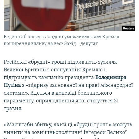
ВІДЕОУРОКИ «ELIFBE»
Русский
СВІДЧЕННЯ ОКУПАЦІЇ
Qırımtatar
УКРАЇНСЬКА ПРОБЛЕМА КРИМУ
Ведення бізнесу в Лондоні уможливлює для Кремля
ДОЛУЧАЙСЯ!
ІНФОГРАФІКА
поширення впливу на весь Захід – депутат
Російські «брудні» гроші підривають зусилля
Усі сайти RFE/RL
Великої Британії з опонування Кремлю і
підтримують кампанію президента
Володимира
Путіна
з «підриву заснованої на праві міжнародної
системи», йдеться в доповіді британського
парламенту, оприлюднення якої очікується 21
травня.
«Масштаби збитку, який ці «брудні гроші» можуть
чинити на зовнішньополітичні інтереси Великої