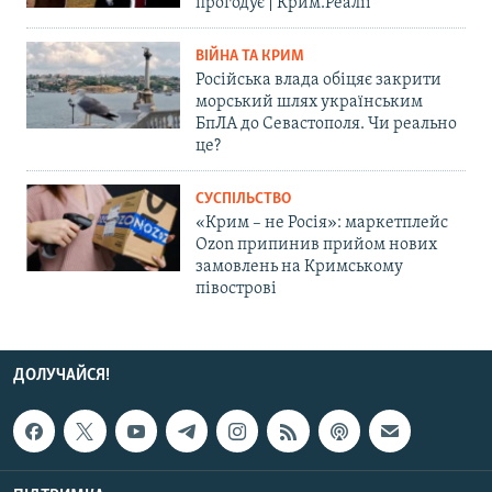
прогодує | Крим.Реалії
ВІЙНА ТА КРИМ
Російська влада обіцяє закрити
морський шлях українським
БпЛА до Севастополя. Чи реально
це?
СУСПІЛЬСТВО
«Крим – не Росія»: маркетплейс
Ozon припинив прийом нових
замовлень на Кримському
півострові
ДОЛУЧАЙСЯ!