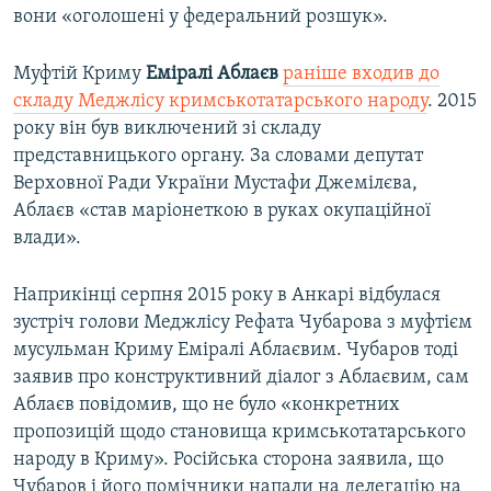
вони «оголошені у федеральний розшук».
Муфтій Криму
Еміралі Аблаєв
раніше входив до
складу Меджлісу кримськотатарського народу
. 2015
року він був виключений зі складу
представницького органу. За словами депутат
Верховної Ради України Мустафи Джемілєва,
Аблаєв «став маріонеткою в руках окупаційної
влади».
Наприкінці серпня 2015 року в Анкарі відбулася
зустріч голови Меджлісу Рефата Чубарова з муфтієм
мусульман Криму Еміралі Аблаєвим. Чубаров тоді
заявив про конструктивний діалог з Аблаєвим, сам
Аблаєв повідомив, що не було «конкретних
пропозицій щодо становища кримськотатарського
народу в Криму». Російська сторона заявила, що
Чубаров і його помічники напали на делегацію на