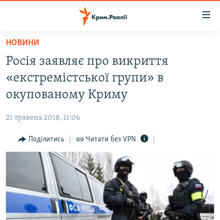
Доступність
посилання
Перейти
НОВИНИ
до
НОВИНИ
Росія заявляє про викриття
основного
ВОДА.КРИМ
матеріалу
«екстремістської групи» в
ВІДЕО ТА ФОТО
Перейти
окупованому Криму
до
ПОЛІТИКА
основної
21 травень 2018, 11:06
БЛОГИ
навігації
Перейти
Поділитись
Читати без VPN
ПОГЛЯД
до
ІНТЕРВ'Ю
пошуку
ВСЕ ЗА ДЕНЬ
СПЕЦПРОЕКТИ
ЯК ОБІЙТИ БЛОКУВАННЯ
ДЕПОРТАЦІЯ