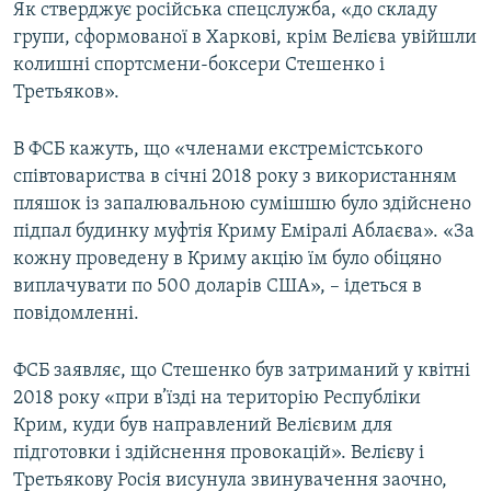
Як стверджує російська спецслужба, «до складу
групи, сформованої в Харкові, крім Велієва увійшли
колишні спортсмени-боксери Стешенко і
Третьяков».
В ФСБ кажуть, що «членами екстремістського
співтовариства в січні 2018 року з використанням
пляшок із запалювальною сумішшю було здійснено
підпал будинку муфтія Криму Еміралі Аблаєва». «За
кожну проведену в Криму акцію їм було обіцяно
виплачувати по 500 доларів США», – ідеться в
повідомленні.
ФСБ заявляє, що Стешенко був затриманий у квітні
2018 року «при в’їзді на територію Республіки
Крим, куди був направлений Велієвим для
підготовки і здійснення провокацій». Велієву і
Третьякову Росія висунула звинувачення заочно,