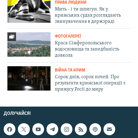
ПРАВА ЛЮДИНИ
Мить – і ти шпигун. Як у
кримських судах розглядають
звинувачення в держзраді
ФОТОГАЛЕРЕЇ
Краса Сімферопольського
водосховища та занедбаність
довкола
ВІЙНА ТА КРИМ
Сорок днів, сорок ночей. Про
результати кримської операції з
примусу Росії до миру
ДОЛУЧАЙСЯ!