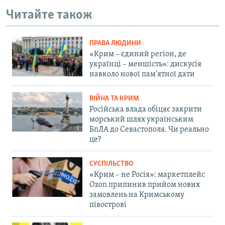
Читайте також
ПРАВА ЛЮДИНИ
«Крим – єдиний регіон, де
українці – меншість»: дискусія
навколо нової пам'ятної дати
ВІЙНА ТА КРИМ
Російська влада обіцяє закрити
морський шлях українським
БпЛА до Севастополя. Чи реально
це?
СУСПІЛЬСТВО
«Крим – не Росія»: маркетплейс
Ozon припинив прийом нових
замовлень на Кримському
півострові