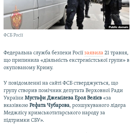
ВІДЕОУРОКИ «ELIFBE»
Русский
СВІДЧЕННЯ ОКУПАЦІЇ
Qırımtatar
УКРАЇНСЬКА ПРОБЛЕМА КРИМУ
ФСБ Росії
ДОЛУЧАЙСЯ!
ІНФОГРАФІКА
Федеральна служба безпеки Росії
заявила
21 травня,
що припинила «діяльність екстремістської групи» в
Усі сайти RFE/RL
окупованому Криму.
У повідомленні на сайті ФСБ стверджується, що
групу створив помічник депутата Верховної Ради
України
Мустафи Джемілева Ерол Велієв
«за
вказівкою
Рефата Чубарова
, розшукуваного лідера
Меджлісу кримськотатарського народу за
підтримки СБУ».