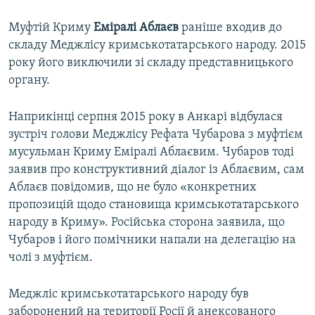
Муфтій Криму
Еміралі Аблаєв
раніше входив до
складу Меджлісу кримськотатарського народу. 2015
року його виключили зі складу представницького
органу.
Наприкінці серпня 2015 року в Анкарі відбулася
зустріч голови Меджлісу Рефата Чубарова з муфтієм
мусульман Криму Еміралі Аблаєвим. Чубаров тоді
заявив про конструктивний діалог із Аблаєвим, сам
Аблаєв повідомив, що не було «конкретних
пропозицій щодо становища кримськотатарського
народу в Криму». Російська сторона заявила, що
Чубаров і його помічники напали на делегацію на
чолі з муфтієм.
Меджліс кримськотатарського народу був
заборонений на території Росії й анексованого