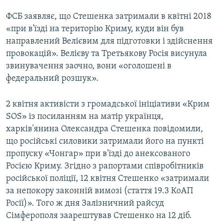
ФСБ заявляє, що Стешенка затримали в квітні 2018
«при в'їзді на територію Криму, куди він був
направлений Велієвим для підготовки і здійснення
провокацій». Велієву та Третьякову Росія висунула
звинувачення заочно, вони «оголошені в
федеральний розшук».
2 квітня активісти з громадської ініціативи «Крим
SOS» із посиланням на матір українця,
харків'янина Олександра Стешенка повідомили,
що російські силовики затримали його на пункті
пропуску «Чонгар» при в'їзді до анексованого
Росією Криму. Згідно з рапортами співробітників
російської поліції, 12 квітня Стешенко «затримали
за непокору законній вимозі (стаття 19.3 КоАП
Росії)». Того ж дня Залізничний райсуд
Сімферополя заарештував Стешенко на 12 діб.