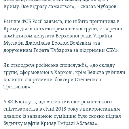
Криму. Все відразу ламається», – сказав Чубаров.
Раніше ФСБ Росії заявила, що нібито припинила в
Криму діяльність екстремістської групи, створеної
помічником депутата Верховної ради України
Мустафи Джемілєва Еролом Велієвим «за
дорученням Рефата Чубарова за підтримки СБУ».
Як стверджує російська спецслужба, «до складу
групи, сформованої в Харкові, крім Велієва увійшли
колишні спортсмени-боксери Стешенко і
Третьяков».
У ФСБ кажуть, що «членами екстремістського
співтовариства в січні 2018 року з використанням
пляшок із запальною сумішшю було скоєно підпал
будинку муфтія Криму Еміралі Аблаєва».