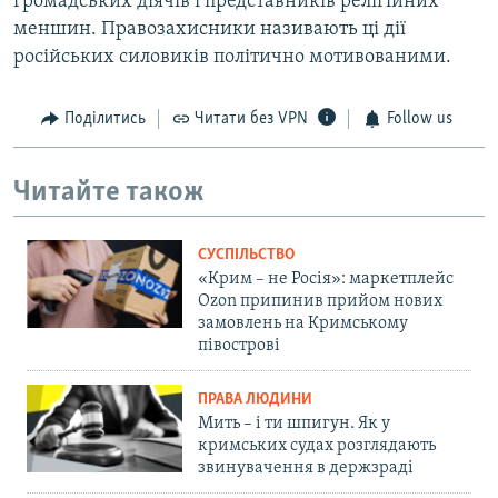
громадських діячів і представників релігійних
меншин. Правозахисники називають ці дії
російських силовиків політично мотивованими.
Поділитись
Читати без VPN
Follow us
Читайте також
СУСПІЛЬСТВО
«Крим – не Росія»: маркетплейс
Ozon припинив прийом нових
замовлень на Кримському
півострові
ПРАВА ЛЮДИНИ
Мить – і ти шпигун. Як у
кримських судах розглядають
звинувачення в держзраді