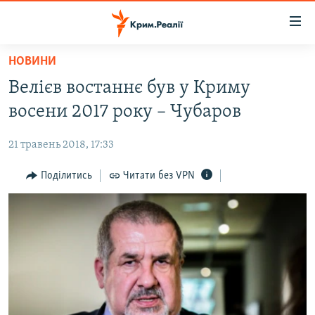
Доступність
посилання
Перейти
НОВИНИ
до
НОВИНИ
Велієв востаннє був у Криму
основного
ВОДА.КРИМ
матеріалу
восени 2017 року – Чубаров
ВІДЕО ТА ФОТО
Перейти
до
21 травень 2018, 17:33
ПОЛІТИКА
основної
БЛОГИ
Поділитись
Читати без VPN
навігації
Перейти
ПОГЛЯД
до
ІНТЕРВ'Ю
пошуку
ВСЕ ЗА ДЕНЬ
СПЕЦПРОЕКТИ
ЯК ОБІЙТИ БЛОКУВАННЯ
ДЕПОРТАЦІЯ