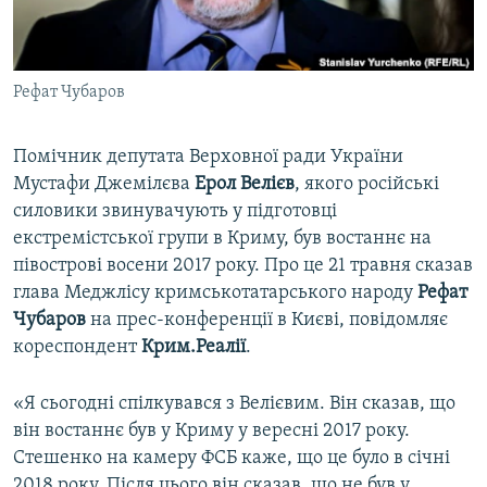
ВІДЕОУРОКИ «ELIFBE»
Русский
СВІДЧЕННЯ ОКУПАЦІЇ
Qırımtatar
Рефат Чубаров
УКРАЇНСЬКА ПРОБЛЕМА КРИМУ
ДОЛУЧАЙСЯ!
ІНФОГРАФІКА
Помічник депутата Верховної ради України
Мустафи Джемілєва
Ерол Велієв
, якого російські
силовики звинувачують у підготовці
Усі сайти RFE/RL
екстремістської групи в Криму, був востаннє на
півострові восени 2017 року. Про це 21 травня сказав
глава Меджлісу кримськотатарського народу
Рефат
Чубаров
на прес-конференції в Києві, повідомляє
кореспондент
Крим.Реалії
.
«Я сьогодні спілкувався з Велієвим. Він сказав, що
він востаннє був у Криму у вересні 2017 року.
Стешенко на камеру ФСБ каже, що це було в січні
2018 року. Після цього він сказав, що не був у