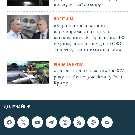
примусу Росії до миру
ПОЛІТИКА
«Короткострокова акція
перетворилася на війну на
виснаження»: Як пропаганда РФ
у Криму пояснює невдачі «СВО»
та залякує «мінними атаками»
ВІЙНА ТА КРИМ
«Полювання на колони». Як ЗСУ
ріжуть військову логістику Росії в
Криму
ДОЛУЧАЙСЯ!