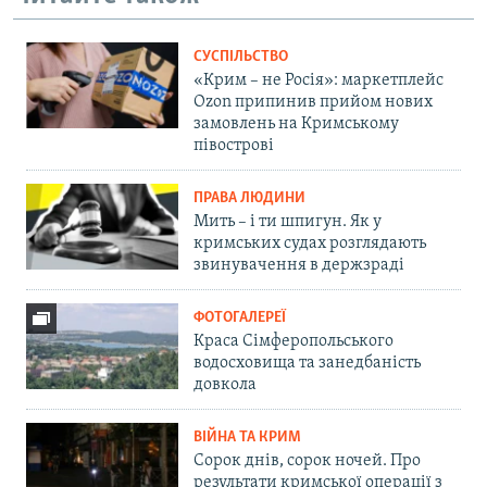
СУСПІЛЬСТВО
«Крим – не Росія»: маркетплейс
Ozon припинив прийом нових
замовлень на Кримському
півострові
ПРАВА ЛЮДИНИ
Мить – і ти шпигун. Як у
кримських судах розглядають
звинувачення в держзраді
ФОТОГАЛЕРЕЇ
Краса Сімферопольського
водосховища та занедбаність
довкола
ВІЙНА ТА КРИМ
Сорок днів, сорок ночей. Про
результати кримської операції з