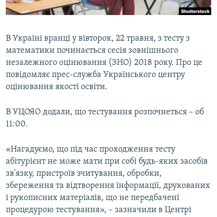
ВІДЕОУРОКИ «ELIFBE»
Русский
СВІДЧЕННЯ ОКУПАЦІЇ
Qırımtatar
В Україні вранці у вівторок, 22 травня, з тесту з
УКРАЇНСЬКА ПРОБЛЕМА КРИМУ
математики починається сесія зовнішнього
ДОЛУЧАЙСЯ!
ІНФОГРАФІКА
незалежного оцінювання (ЗНО) 2018 року. Про це
повідомляє прес-служба Українського центру
оцінювання якості освіти.
Усі сайти RFE/RL
В УЦОЯО додали, що тестування розпочнеться – об
11:00.
«Нагадуємо, що під час проходження тесту
абітурієнт не може мати при собі будь-яких засобів
зв'язку, пристроїв зчитування, обробки,
збереження та відтворення інформації, друкованих
і рукописних матеріалів, що не передбачені
процедурою тестування», – зазначили в Центрі