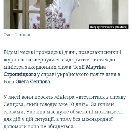
ВІДЕОУРОКИ «ELIFBE»
Русский
СВІДЧЕННЯ ОКУПАЦІЇ
Qırımtatar
УКРАЇНСЬКА ПРОБЛЕМА КРИМУ
Олег Сенцов
ДОЛУЧАЙСЯ!
ІНФОГРАФІКА
Відомі чеські громадські діячі, правозахисники і
журналісти звернулися з відкритим листом до
Усі сайти RFE/RL
міністра закордонних справ Чехії
Мартіна
Стропніцкого
у справі українського політв'язня в
Росії
Олега Сенцова
.
У листі вони просять міністра «втрутитися в справу
Сенцова, який голодує вже 10 днів». За їхніми
словами, Україна має дуже обмежені можливості
для дій у цій ситуації, а тому без міжнародної
допомоги вона не обійдеться.