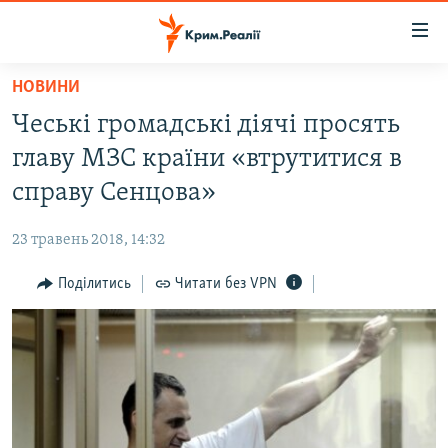
Доступність
посилання
Перейти
НОВИНИ
до
НОВИНИ
Чеські громадські діячі просять
основного
ВОДА.КРИМ
матеріалу
главу МЗС країни «втрутитися в
ВІДЕО ТА ФОТО
Перейти
справу Сенцова»
до
ПОЛІТИКА
основної
23 травень 2018, 14:32
БЛОГИ
навігації
Перейти
Поділитись
Читати без VPN
ПОГЛЯД
до
ІНТЕРВ'Ю
пошуку
ВСЕ ЗА ДЕНЬ
СПЕЦПРОЕКТИ
ЯК ОБІЙТИ БЛОКУВАННЯ
ДЕПОРТАЦІЯ