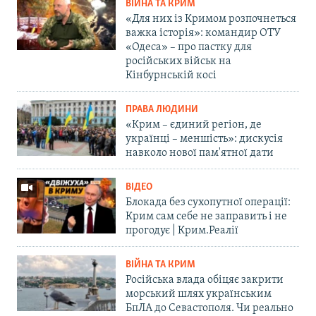
ВІЙНА ТА КРИМ
«Для них із Кримом розпочнеться
важка історія»: командир ОТУ
«Одеса» – про пастку для
російських військ на
Кінбурнській косі
ПРАВА ЛЮДИНИ
«Крим – єдиний регіон, де
українці – меншість»: дискусія
навколо нової пам'ятної дати
ВІДЕО
Блокада без сухопутної операції:
Крим сам себе не заправить і не
прогодує | Крим.Реалії
ВІЙНА ТА КРИМ
Російська влада обіцяє закрити
морський шлях українським
БпЛА до Севастополя. Чи реально