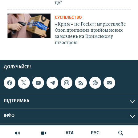
це?
СУСПІЛЬСТВО
«Крим – не Росія»: маркетплейс
Ozon припинив прийом нових
замовлень на Кримському
півострові
ДОЛУЧАЙСЯ!
ПІДТРИМКА
ІНФО
© Крим.Реалії, 2026 | Усі права застережено.
КТА
РУС