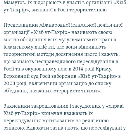
Мамутов. Їх підозрюють в участі в організації «Хізб
ут-Тахрір», визнаної в Росії терористичною.
Представники міжнародної ісламської політичної
організації «Хізб ут-Тахрір» називають своєю
місією об'єднання всіх мусульманських країн в
ісламському халіфаті, але вони відкидають
терористичні методи досягнення цього і кажуть,
що зазнають несправедливого переслідування в
Росії та в окупованому нею в 2014 році Криму.
Верховний суд Росії заборонив «Хізб ут-Тахрір» в
2003 році, включивши організацію до списку
об'єднань, названих «терористичними».
Захисники заарештованих і засуджених у «справі
Хізб ут-Тахрір» кримчан вважають їх
переслідування мотивованим за релігійною
ознакою. Адвокати зазначають, що переслідувані у