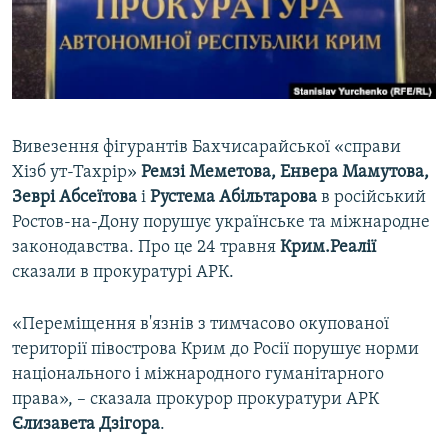
ВІДЕОУРОКИ «ELIFBE»
Русский
СВІДЧЕННЯ ОКУПАЦІЇ
Qırımtatar
УКРАЇНСЬКА ПРОБЛЕМА КРИМУ
ДОЛУЧАЙСЯ!
ІНФОГРАФІКА
Вивезення фігурантів Бахчисарайської «справи
Хізб ут-Тахрір»
Ремзі Меметова, Енвера Мамутова,
Зеврі Абсеїтова
і
Рустема Абільтарова
в російський
Усі сайти RFE/RL
Ростов-на-Дону порушує українське та міжнародне
законодавства. Про це 24 травня
Крим.Реалії
сказали в прокуратурі АРК.
«Переміщення в'язнів з тимчасово окупованої
території півострова Крим до Росії порушує норми
національного і міжнародного гуманітарного
права», – сказала прокурор прокуратури АРК
Єлизавета Дзігора
.