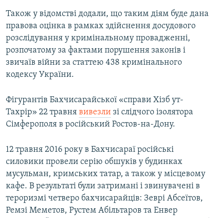
Також у відомстві додали, що таким діям буде дана
правова оцінка в рамках здійснення досудового
розслідування у кримінальному провадженні,
розпочатому за фактами порушення законів і
звичаїв війни за статтею 438 кримінального
кодексу України.
Фігурантів Бахчисарайської «справи Хізб ут-
Тахрір» 22 травня
вивезли
зі слідчого ізолятора
Сімферополя в російський Ростов-на-Дону.
12 травня 2016 року в Бахчисараї російські
силовики провели серію обшуків у будинках
мусульман, кримських татар, а також у місцевому
кафе. В результаті були затримані і звинувачені в
тероризмі четверо бахчисарайців: Зеврі Абсеїтов,
Ремзі Меметов, Рустем Абільтаров та Енвер