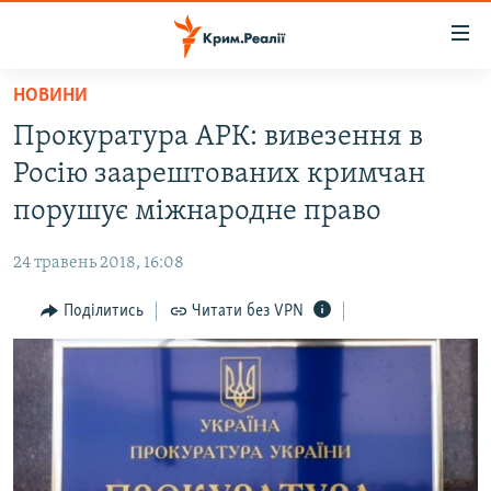
Доступність
посилання
Перейти
НОВИНИ
до
НОВИНИ
Прокуратура АРК: вивезення в
основного
ВОДА.КРИМ
матеріалу
Росію заарештованих кримчан
ВІДЕО ТА ФОТО
Перейти
порушує міжнародне право
до
ПОЛІТИКА
основної
24 травень 2018, 16:08
БЛОГИ
навігації
Перейти
Поділитись
Читати без VPN
ПОГЛЯД
до
ІНТЕРВ'Ю
пошуку
ВСЕ ЗА ДЕНЬ
СПЕЦПРОЕКТИ
ЯК ОБІЙТИ БЛОКУВАННЯ
ДЕПОРТАЦІЯ