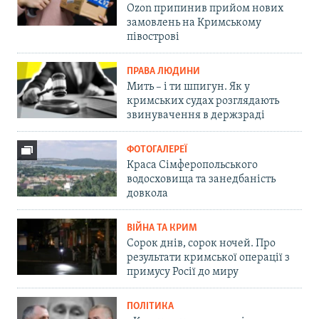
Ozon припинив прийом нових
замовлень на Кримському
півострові
ПРАВА ЛЮДИНИ
Мить – і ти шпигун. Як у
кримських судах розглядають
звинувачення в держзраді
ФОТОГАЛЕРЕЇ
Краса Сімферопольського
водосховища та занедбаність
довкола
ВІЙНА ТА КРИМ
Сорок днів, сорок ночей. Про
результати кримської операції з
примусу Росії до миру
ПОЛІТИКА