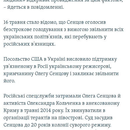
людини» відкриває провадження за цим фактом»,
– йдеться в повідомленні.
16 травня стало відомо, що Сенцов оголосив
безстрокове голодування з вимогою звільнити всіх
українських політв'язнів, які перебувають у
російських в'язницях.
Посольство США в Україні висловило підтримку
ув'язненому в Росії українському режисерові,
кримчанину Олегу Сенцову і закликає звільнити
його.
Російські спецслужби затримали Олега Сенцова й
активіста Олександра Кольченка в анексованому
Криму в травні 2014 року. Їх звинуватили в
організації терактів на півострові. Суд засудив
Сенцова до 20 років колонії суворого режиму.