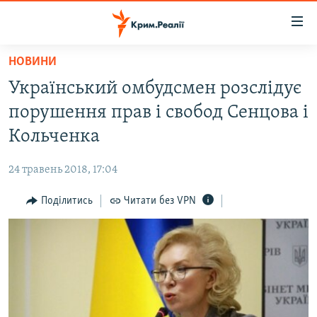
Доступність
посилання
Перейти
НОВИНИ
до
НОВИНИ
Український омбудсмен розслідує
основного
ВОДА.КРИМ
матеріалу
порушення прав і свобод Сенцова і
ВІДЕО ТА ФОТО
Перейти
Кольченка
до
ПОЛІТИКА
основної
24 травень 2018, 17:04
БЛОГИ
навігації
Перейти
Поділитись
Читати без VPN
ПОГЛЯД
до
ІНТЕРВ'Ю
пошуку
ВСЕ ЗА ДЕНЬ
СПЕЦПРОЕКТИ
ЯК ОБІЙТИ БЛОКУВАННЯ
ДЕПОРТАЦІЯ