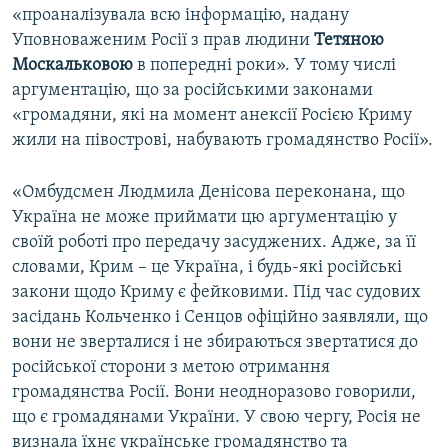
«проаналізувала всю інформацію, надану
Уповноваженим Росії з прав людини
Тетяною
Москальковою
в попередні роки». У тому числі
аргументацію, що за російськими законами
«громадяни, які на момент анексії Росією Криму
жили на півострові, набувають громадянство Росії».
«Омбудсмен Людмила Денісова переконана, що
Україна не може приймати цю аргументацію у
своїй роботі про передачу засуджених. Адже, за її
словами, Крим – це Україна, і будь-які російські
закони щодо Криму є фейковими. Під час судових
засідань Кольченко і Сенцов офіційно заявляли, що
вони не зверталися і не збираються звертатися до
російської сторони з метою отримання
громадянства Росії. Вони неодноразово говорили,
що є громадянами України. У свою чергу, Росія не
визнала їхнє українське громадянство та