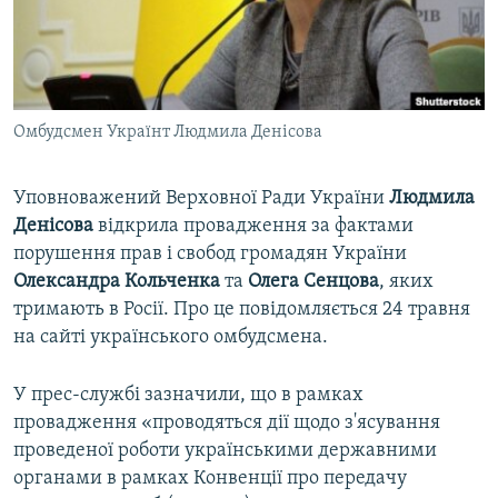
ВІДЕОУРОКИ «ELIFBE»
Русский
СВІДЧЕННЯ ОКУПАЦІЇ
Qırımtatar
УКРАЇНСЬКА ПРОБЛЕМА КРИМУ
Омбудсмен Українт Людмила Денісова
ДОЛУЧАЙСЯ!
ІНФОГРАФІКА
Уповноважений Верховної Ради України
Людмила
Денісова
відкрила провадження за фактами
Усі сайти RFE/RL
порушення прав і свобод громадян України
Олександра Кольченка
та
Олега Сенцова
, яких
тримають в Росії. Про це повідомляється 24 травня
на сайті українського омбудсмена.
У прес-службі зазначили, що в рамках
провадження «проводяться дії щодо з'ясування
проведеної роботи українськими державними
органами в рамках Конвенції про передачу