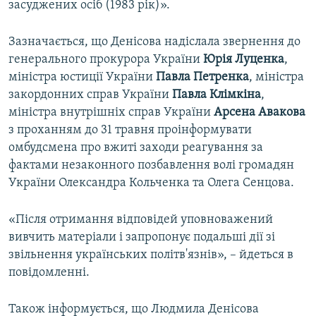
засуджених осіб (1983 рік)».
Зазначається, що Денісова надіслала звернення до
генерального прокурора України
Юрія Луценка
,
міністра юстиції України
Павла Петренка
, міністра
закордонних справ України
Павла Клімкіна
,
міністра внутрішніх справ України
Арсена Авакова
з проханням до 31 травня проінформувати
омбудсмена про вжиті заходи реагування за
фактами незаконного позбавлення волі громадян
України Олександра Кольченка та Олега Сенцова.
«Після отримання відповідей уповноважений
вивчить матеріали і запропонує подальші дії зі
звільнення українських політв'язнів», – йдеться в
повідомленні.
Також інформується, що Людмила Денісова