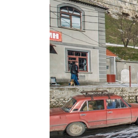
ВІДЕОУРОКИ «ELIFBE»
СВІДЧЕННЯ ОКУПАЦІЇ
УКРАЇНСЬКА ПРОБЛЕМА КРИМУ
ІНФОГРАФІКА