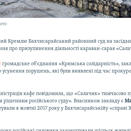
ото
ий Кремлю Бахчисарайський районний суд на засіданн
ння про призупинення діяльності караван-сарая «Сала
є
громадське об'єднання «Кримська солідарність», зак
 усунення порушень, які були виявлені під час прокур
міністрація кафе повідомила, що «Салачик» тимчасово 
а рішенням російського суду». Власником закладу є
Ма
ували в жовтні 2017 року у Бахчисарайськійу «справі Х
 року російські силовики заарештували шістьох жителі