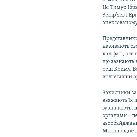
Це Тимур Ібр
Зекір'яєв і Е
анексованому 
Представники 
називають св
халіфаті, але
що зазнають н
році Криму. В
включивши ор
Захисники за
вважають їх 
зазначають, 
органами – пе
азербайджанц
Міжнародне п