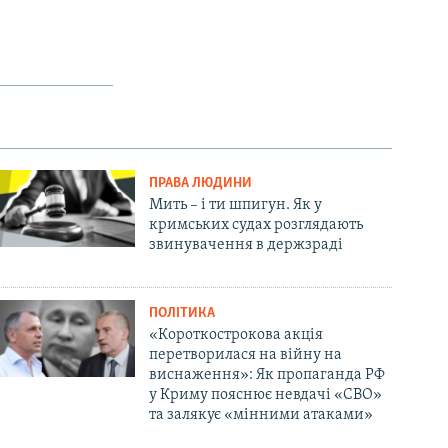
ПРАВА ЛЮДИНИ
Мить – і ти шпигун. Як у
кримських судах розглядають
звинувачення в держзраді
ПОЛІТИКА
«Короткострокова акція
перетворилася на війну на
виснаження»: Як пропаганда РФ
у Криму пояснює невдачі «СВО»
та залякує «мінними атаками»