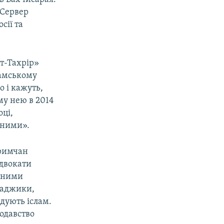
 Сервер
сії та
ут-Тахрір»
ламському
о і кажуть,
му нею в 2014
оці,
чними».
кримчан
Адвокати
онними
 таджики,
дують іслам.
одавство