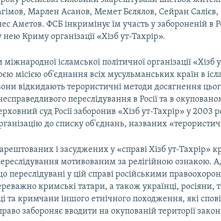
агімов, Марлен Асанов, Мемет Бєлялов, Сейран Салієв,
рнес Аметов. ФСБ інкримінує їм участь у забороненій в Ро
нею Криму організації «Хізб ут-Тахрір».
міжнародної ісламської політичної організації «Хізб 
оєю місією об'єднання всіх мусульманських країн в іс
 вони відкидають терористичні методи досягнення цьог
есправедливого переслідування в Росії та в окуповано
ерховний суд Росії заборонив «Хізб ут-Тахрір» у 2003 р
ганізацію до списку об'єднань, названих «терористи
арештованих і засуджених у «справі Хізб ут-Тахрір» 
переслідування мотивованим за релігійною ознакою. 
що переслідувані у цій справі російськими правоохор
реважно кримські татари, а також українці, росіяни,
і та кримчани іншого етнічного походження, які спові
раво забороняє вводити на окупованій території закон