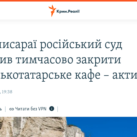
чисараї російський суд
ив тимчасово закрити
ькотатарське кафе – акти
 19:38
ь
Читати без VPN