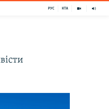
РУС
КТА
вісти