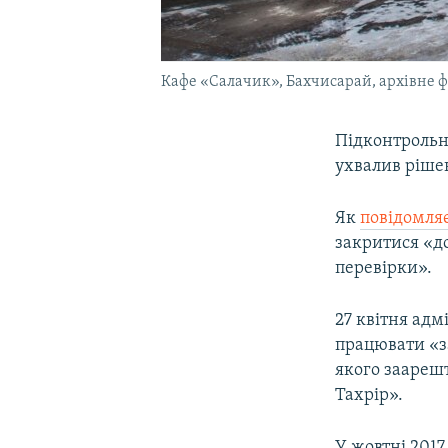
Кафе «Салачик», Бахчисарай, архівне ф
Підконтрольн
ухвалив ріше
Як
повідомля
закритися «до
перевірки».
27 квітня ад
працювати «з
якого заарешт
Тахрір».
У жовтні 2017