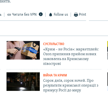
анта.
ь
Читати без VPN
Follow us
Print
СУСПІЛЬСТВО
«Крим – не Росія»: маркетплейс
Ozon припинив прийом нових
замовлень на Кримському
півострові
ВІЙНА ТА КРИМ
Сорок днів, сорок ночей. Про
результати кримської операції з
примусу Росії до миру