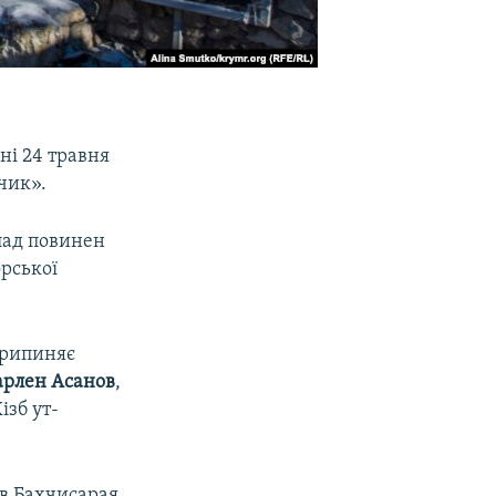
і 24 травня
чик».
лад повинен
орської
припиняє
рлен Асанов
,
ізб ут-
в Бахчисарая.