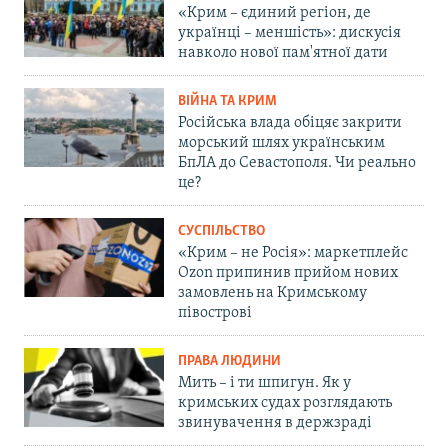
«Крим – єдиний регіон, де
українці – меншість»: дискусія
навколо нової пам'ятної дати
ВІЙНА ТА КРИМ
Російська влада обіцяє закрити
морський шлях українським
БпЛА до Севастополя. Чи реально
це?
СУСПІЛЬСТВО
«Крим – не Росія»: маркетплейс
Ozon припинив прийом нових
замовлень на Кримському
півострові
ПРАВА ЛЮДИНИ
Мить – і ти шпигун. Як у
кримських судах розглядають
звинувачення в держзраді