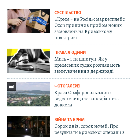
СУСПІЛЬСТВО
«Крим – не Росія»: маркетплейс
Ozon припинив прийом нових
замовлень на Кримському
півострові
ПРАВА ЛЮДИНИ
Мить – і ти шпигун. Як у
кримських судах розглядають
звинувачення в держзраді
ФОТОГАЛЕРЕЇ
Краса Сімферопольського
водосховища та занедбаність
довкола
ВІЙНА ТА КРИМ
Сорок днів, сорок ночей. Про
результати кримської операції з