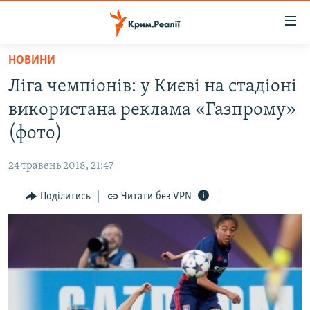
Доступність
посилання
Перейти
НОВИНИ
до
НОВИНИ
Ліга чемпіонів: у Києві на стадіоні
основного
ВОДА.КРИМ
матеріалу
використана реклама «Газпрому»
ВІДЕО ТА ФОТО
Перейти
(фото)
до
ПОЛІТИКА
основної
24 травень 2018, 21:47
БЛОГИ
навігації
Перейти
Поділитись
Читати без VPN
ПОГЛЯД
до
ІНТЕРВ'Ю
пошуку
ВСЕ ЗА ДЕНЬ
СПЕЦПРОЕКТИ
ЯК ОБІЙТИ БЛОКУВАННЯ
ДЕПОРТАЦІЯ