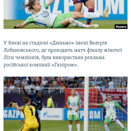
ВІДЕОУРОКИ «ELIFBE»
Русский
СВІДЧЕННЯ ОКУПАЦІЇ
Qırımtatar
УКРАЇНСЬКА ПРОБЛЕМА КРИМУ
ДОЛУЧАЙСЯ!
ІНФОГРАФІКА
У Києві на стадіоні «Динамо» імені Валерія
Лобановського, де проходить матч фіналу жіночої
Ліги чемпіонів, була використана реклама
Усі сайти RFE/RL
російської компанії «Газпром».