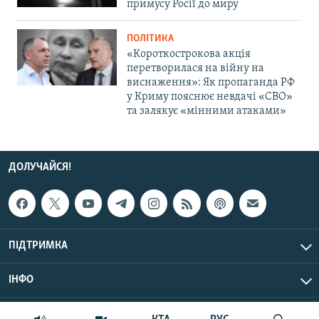
примусу Росії до миру
ПОЛІТИКА
«Короткострокова акція
перетворилася на війну на
виснаження»: Як пропаганда РФ
у Криму пояснює невдачі «СВО»
та залякує «мінними атаками»
ДОЛУЧАЙСЯ!
ПІДТРИМКА
ІНФО
© Крим.Реалії, 2026 | Усі права застережено.