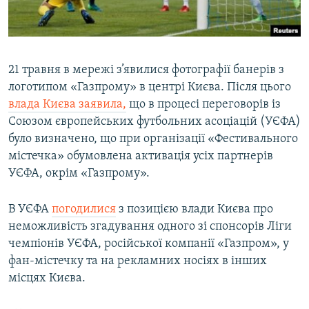
21 травня в мережі з’явилися фотографії банерів з
логотипом «Газпрому» в центрі Києва. Після цього
влада Києва заявила,
що в процесі переговорів із
Союзом європейських футбольних асоціацій (УЄФА)
було визначено, що при організації «Фестивального
містечка» обумовлена активація усіх партнерів
УЄФА, окрім «Газпрому».
В УЄФА
погодилися
з позицією влади Києва про
неможливість згадування одного зі спонсорів Ліги
чемпіонів УЄФА, російської компанії «Газпром», у
фан-містечку та на рекламних носіях в інших
місцях Києва.