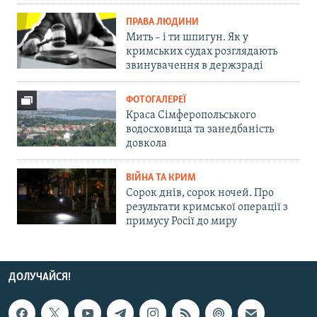
ПРАВА ЛЮДИНИ
Мить – і ти шпигун. Як у
кримських судах розглядають
звинувачення в держзраді
ФОТОГАЛЕРЕЇ
Краса Сімферопольського
водосховища та занедбаність
довкола
ВІЙНА ТА КРИМ
Сорок днів, сорок ночей. Про
результати кримської операції з
примусу Росії до миру
ДОЛУЧАЙСЯ!