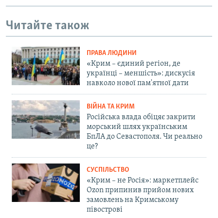
Читайте також
ПРАВА ЛЮДИНИ
«Крим – єдиний регіон, де
українці – меншість»: дискусія
навколо нової пам'ятної дати
ВІЙНА ТА КРИМ
Російська влада обіцяє закрити
морський шлях українським
БпЛА до Севастополя. Чи реально
це?
СУСПІЛЬСТВО
«Крим – не Росія»: маркетплейс
Ozon припинив прийом нових
замовлень на Кримському
півострові