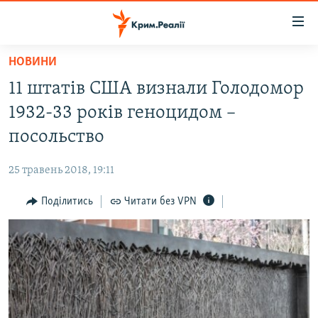
Доступність
посилання
Перейти
НОВИНИ
до
НОВИНИ
11 штатів США визнали Голодомор
основного
ВОДА.КРИМ
матеріалу
1932-33 років геноцидом –
ВІДЕО ТА ФОТО
Перейти
посольство
до
ПОЛІТИКА
основної
25 травень 2018, 19:11
БЛОГИ
навігації
Перейти
Поділитись
Читати без VPN
ПОГЛЯД
до
ІНТЕРВ'Ю
пошуку
ВСЕ ЗА ДЕНЬ
СПЕЦПРОЕКТИ
ЯК ОБІЙТИ БЛОКУВАННЯ
ДЕПОРТАЦІЯ