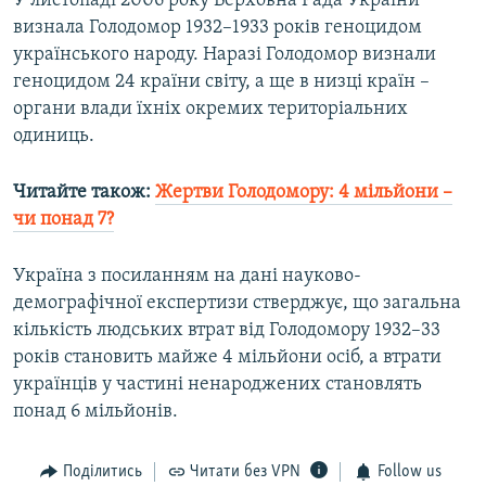
У листопаді 2006 року Верховна Рада України
визнала Голодомор 1932–1933 років геноцидом
українського народу. Наразі Голодомор визнали
геноцидом 24 країни світу, а ще в низці країн –
органи влади їхніх окремих територіальних
одиниць.
Читайте також:
Жертви Голодомору: 4 мільйони –
чи понад 7?
Україна з посиланням на дані науково-
демографічної експертизи стверджує, що загальна
кількість людських втрат від Голодомору 1932–33
років становить майже 4 мільйони осіб, а втрати
українців у частині ненароджених становлять
понад 6 мільйонів.
Поділитись
Читати без VPN
Follow us