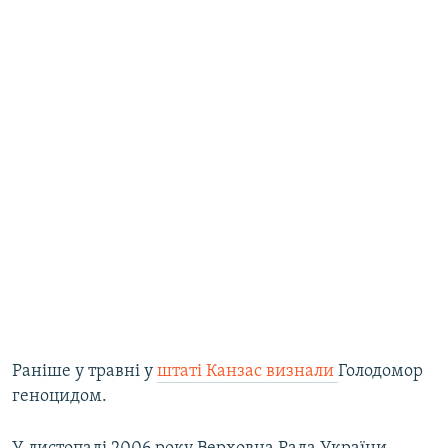
Раніше у травні у
штаті Канзас визнал
и
Голодомор
геноцидом.