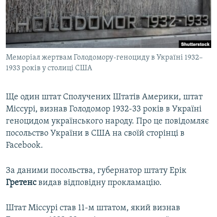
ВІДЕОУРОКИ «ELIFBE»
Русский
СВІДЧЕННЯ ОКУПАЦІЇ
Qırımtatar
УКРАЇНСЬКА ПРОБЛЕМА КРИМУ
Меморіал жертвам Голодомору-геноциду в Україні 1932–
ДОЛУЧАЙСЯ!
ІНФОГРАФІКА
1933 років у столиці США
Ще один штат Сполучених Штатів Америки, штат
Усі сайти RFE/RL
Міссурі, визнав Голодомор 1932-33 років в Україні
геноцидом українського народу. Про це повідомляє
посольство України в США на своїй сторінці в
Facebook.
За даними посольства, губернатор штату Ерік
Гретенс
видав відповідну прокламацію.
Штат Міссурі став 11-м штатом, який визнав