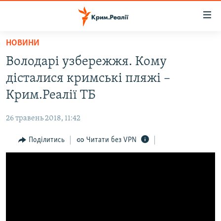
Доступність
посилання
Перейти
НОВИНИ
до
НОВИНИ
Володарі узбережжя. Кому
основного
ВОДА.КРИМ
матеріалу
дісталися кримські пляжі –
ВІДЕО ТА ФОТО
Перейти
Крим.Реалії ТБ
до
ПОЛІТИКА
основної
26 травень 2018, 11:42
БЛОГИ
навігації
Перейти
Поділитись
Читати без VPN
ПОГЛЯД
до
ІНТЕРВ'Ю
пошуку
ВСЕ ЗА ДЕНЬ
СПЕЦПРОЕКТИ
ЯК ОБІЙТИ БЛОКУВАННЯ
ДЕПОРТАЦІЯ