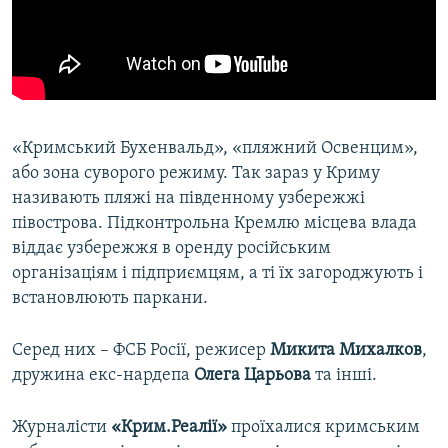
ВІДЕОУРОКИ «ELIFBE»
Русский
СВІДЧЕННЯ ОКУПАЦІЇ
Qırımtatar
УКРАЇНСЬКА ПРОБЛЕМА КРИМУ
ДОЛУЧАЙСЯ!
ІНФОГРАФІКА
«Кримський Бухенвальд», «пляжний Освенцим»,
або зона суворого режиму. Так зараз у Криму
називають пляжі на південному узбережжі
Усі сайти RFE/RL
півострова. Підконтрольна Кремлю місцева влада
віддає узбережжя в оренду російським
організаціям і підприємцям, а ті їх загороджують і
встановлюють паркани.
Серед них – ФСБ Росії, режисер
Микита Михалков
,
дружина екс-нардепа
Олега Царьова
та інші.
Журналісти
«Крим.Реалії»
проїхалися кримським