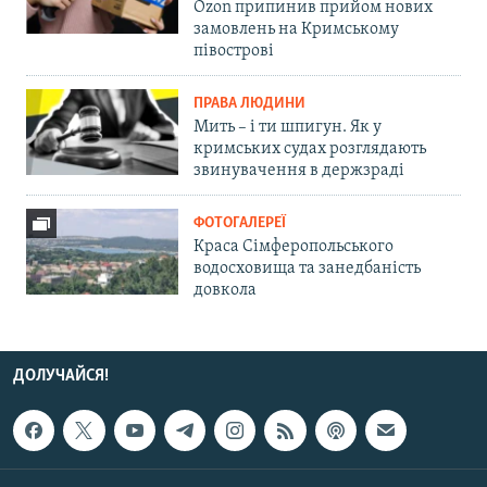
Ozon припинив прийом нових
замовлень на Кримському
півострові
ПРАВА ЛЮДИНИ
Мить – і ти шпигун. Як у
кримських судах розглядають
звинувачення в держзраді
ФОТОГАЛЕРЕЇ
Краса Сімферопольського
водосховища та занедбаність
довкола
ДОЛУЧАЙСЯ!