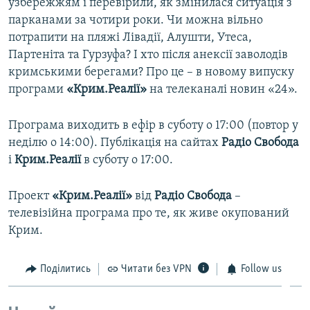
узбережжям і перевірили, як змінилася ситуація з
парканами за чотири роки. Чи можна вільно
потрапити на пляжі Лівадії, Алушти, Утеса,
Партеніта та Гурзуфа? І хто після анексії заволодів
кримськими берегами? Про це – в новому випуску
програми
«Крим.Реалії»
на телеканалі новин «24».
Програма виходить в ефір в суботу о 17:00 (повтор у
неділю о 14:00). Публікація на сайтах
Радіо Свобода
і
Крим.Реалії
в суботу о 17:00.
Проект
«Крим.Реалії»
від
Радіо Свобода
–​
телевізійна програма про те, як живе окупований
Крим.
Поділитись
Читати без VPN
Follow us