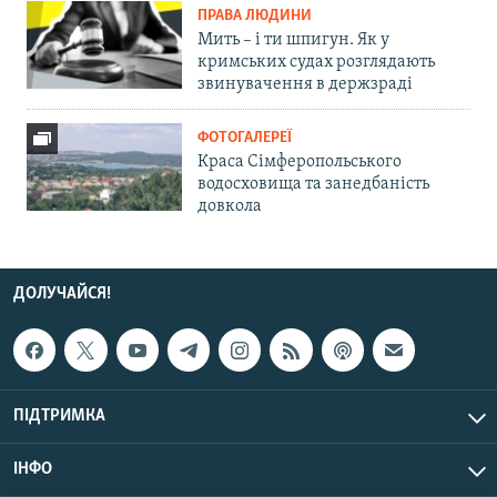
ПРАВА ЛЮДИНИ
Мить – і ти шпигун. Як у
кримських судах розглядають
звинувачення в держзраді
ФОТОГАЛЕРЕЇ
Краса Сімферопольського
водосховища та занедбаність
довкола
ДОЛУЧАЙСЯ!
ПІДТРИМКА
ІНФО