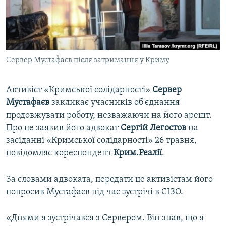
ВІДЕОУРОКИ «ELIFBE»
Русский
СВІДЧЕННЯ ОКУПАЦІЇ
Qırımtatar
УКРАЇНСЬКА ПРОБЛЕМА КРИМУ
Сервер Мустафаєв після затримання у Криму
ДОЛУЧАЙСЯ!
ІНФОГРАФІКА
Активіст «Кримської солідарності»
Сервер
Мустафаєв
закликає учасників об'єднання
Усі сайти RFE/RL
продовжувати роботу, незважаючи на його арешт.
Про це заявив його адвокат
Сергій Легостов
на
засіданні «Кримської солідарності» 26 травня,
повідомляє кореспондент
Крим.Реалії
.
За словами адвоката, передати це активістам його
попросив Мустафаєв під час зустрічі в СІЗО.
«Днями я зустрічався з Сервером. Він знав, що я