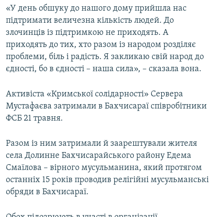
«У день обшуку до нашого дому прийшла нас
підтримати величезна кількість людей. До
злочинців із підтримкою не приходять. А
приходять до тих, хто разом із народом розділяє
проблеми, біль і радість. Я закликаю свій народ до
єдності, бо в єдності – наша сила», – сказала вона.
Активіста «Кримської солідарності» Сервера
Мустафаєва затримали в Бахчисараї співробітники
ФСБ 21 травня.
Разом із ним затримали й заарештували жителя
села Долинне Бахчисарайського району Едема
Смаїлова – вірного мусульманина, який протягом
останніх 15 років проводив релігійні мусульманські
обряди в Бахчисараї.