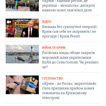
«Крим – єдиний регіон, де
українці – меншість»: дискусія
навколо нової пам'ятної дати
ВІДЕО
Блокада без сухопутної операції:
Крим сам себе не заправить і не
прогодує | Крим.Реалії
ВІЙНА ТА КРИМ
Російська влада обіцяє закрити
морський шлях українським
БпЛА до Севастополя. Чи реально
це?
СУСПІЛЬСТВО
«Крим – не Росія»: маркетплейс
Ozon припинив прийом нових
замовлень на Кримському
півострові