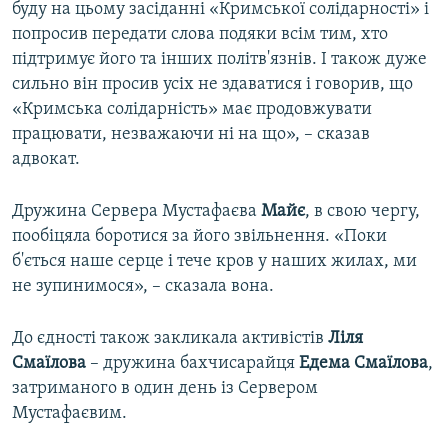
буду на цьому засіданні «Кримської солідарності» і
попросив передати слова подяки всім тим, хто
підтримує його та інших політв'язнів. І також дуже
сильно він просив усіх не здаватися і говорив, що
«Кримська солідарність» має продовжувати
працювати, незважаючи ні на що», – сказав
адвокат.
Дружина Сервера Мустафаєва
Майє
, в свою чергу,
пообіцяла боротися за його звільнення. «Поки
б'ється наше серце і тече кров у наших жилах, ми
не зупинимося», – сказала вона.
До єдності також закликала активістів
Ліля
Смаїлова
–​ дружина бахчисарайця
Едема Смаїлова
,
затриманого в один день із Сервером
Мустафаєвим.