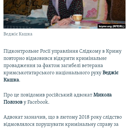
ВІДЕОУРОКИ «ELIFBE»
Русский
СВІДЧЕННЯ ОКУПАЦІЇ
Qırımtatar
УКРАЇНСЬКА ПРОБЛЕМА КРИМУ
Веджіє Кашка
ДОЛУЧАЙСЯ!
ІНФОГРАФІКА
Підконтрольне Росії управління Слідкому в Криму
повторно відмовився відкрити кримінальне
Усі сайти RFE/RL
провадження за фактом загибелі ветерана
кримськотатарського національного руху
Веджіє
Кашка
.
Про це повідомив російський адвокат
Микола
Полозов
у Facebook.
Адвокат зазначив, що в лютому 2018 року слідство
відмовлялося порушувати кримінальну справу за