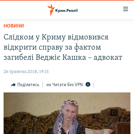
Доступність
посилання
Перейти
НОВИНИ
до
НОВИНИ
Слідком у Криму відмовився
основного
ВОДА.КРИМ
матеріалу
відкрити справу за фактом
ВІДЕО ТА ФОТО
Перейти
загибелі Веджіє Кашка – адвокат
до
ПОЛІТИКА
основної
26 травень 2018, 19:15
БЛОГИ
навігації
Перейти
Поділитись
Читати без VPN
ПОГЛЯД
до
ІНТЕРВ'Ю
пошуку
ВСЕ ЗА ДЕНЬ
СПЕЦПРОЕКТИ
ЯК ОБІЙТИ БЛОКУВАННЯ
ДЕПОРТАЦІЯ