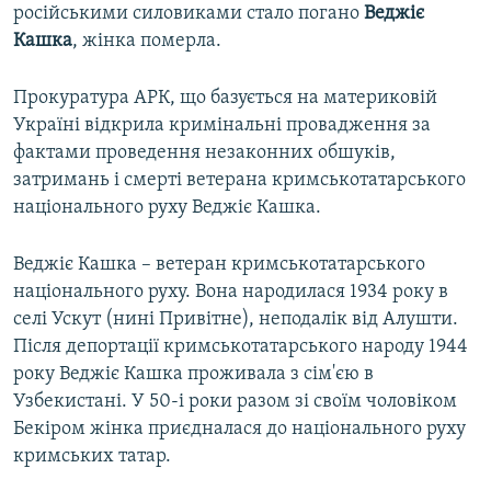
російськими силовиками стало погано
Веджіє
Кашка
, жінка померла.
Прокуратура АРК, що базується на материковій
Україні відкрила кримінальні провадження за
фактами проведення незаконних обшуків,
затримань і смерті ветерана кримськотатарського
національного руху Веджіє Кашка.
Веджіє Кашка – ветеран кримськотатарського
національного руху. Вона народилася 1934 року в
селі Ускут (нині Привітне), неподалік від Алушти.
Після депортації кримськотатарського народу 1944
року Веджіє Кашка проживала з сім'єю в
Узбекистані. У 50-і роки разом зі своїм чоловіком
Бекіром жінка приєдналася до національного руху
кримських татар.