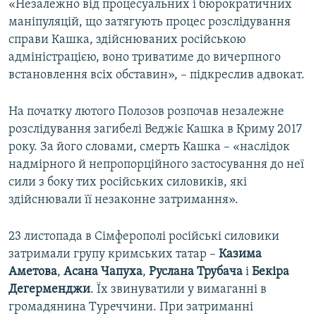
«Незалежно від процесуальних і бюрократичних
маніпуляцій, що затягують процес розслідування
справи Кашка, здійснюваних російською
адміністрацією, воно триватиме до вичерпного
встановлення всіх обставин», – підкреслив адвокат.
На початку лютого Полозов розпочав незалежне
розслідування загибелі Веджіє Кашка в Криму 2017
року. За його словами, смерть Кашка – «наслідок
надмірного й непропорційного застосування до неї
сили з боку тих російських силовиків, які
здійснювали її незаконне затримання».
23 листопада в Сімферополі російські силовики
затримали групу кримських татар –
Казима
Аметова
,
Асана Чапуха
,
Руслана Трубача
і
Бекіра
Дегерменджи
. Їх звинуватили у вимаганні в
громадянина Туреччини. При затриманні