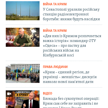
ВІЙНА ТА КРИМ
У Севастополі уразили російську
станцію радіоелектронної
боротьби: якими будуть наслідки
ВІЙНА ТА КРИМ
«Для них із Кримом розпочнеться
важка історія»: командир ОТУ
«Одеса» – про пастку для
російських військ на
Кінбурнській косі
ПРАВА ЛЮДИНИ
«Крим – єдиний регіон, де
українці – меншість»: дискусія
навколо нової пам'ятної дати
ВІДЕО
Блокада без сухопутної операції:
Крим сам себе не заправить і не