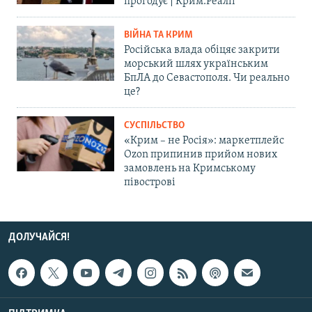
прогодує | Крим.Реалії
ВІЙНА ТА КРИМ
Російська влада обіцяє закрити
морський шлях українським
БпЛА до Севастополя. Чи реально
це?
СУСПІЛЬСТВО
«Крим – не Росія»: маркетплейс
Ozon припинив прийом нових
замовлень на Кримському
півострові
ДОЛУЧАЙСЯ!