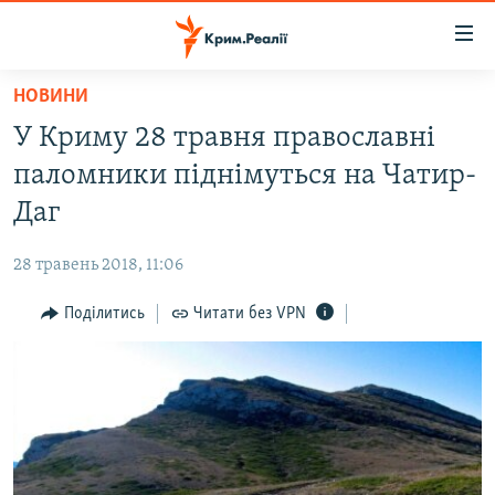
Доступність
посилання
Перейти
НОВИНИ
до
НОВИНИ
У Криму 28 травня православні
основного
ВОДА.КРИМ
матеріалу
паломники піднімуться на Чатир-
ВІДЕО ТА ФОТО
Перейти
Даг
до
ПОЛІТИКА
основної
28 травень 2018, 11:06
БЛОГИ
навігації
Перейти
Поділитись
Читати без VPN
ПОГЛЯД
до
ІНТЕРВ'Ю
пошуку
ВСЕ ЗА ДЕНЬ
СПЕЦПРОЕКТИ
ЯК ОБІЙТИ БЛОКУВАННЯ
ДЕПОРТАЦІЯ