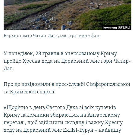
ВІДЕОУРОКИ «ELIFBE»
Русский
СВІДЧЕННЯ ОКУПАЦІЇ
Qırımtatar
УКРАЇНСЬКА ПРОБЛЕМА КРИМУ
Верхнє плато Чатир-Дага, ілюстративне фото
ДОЛУЧАЙСЯ!
ІНФОГРАФІКА
У понеділок, 28 травня в анексованому Криму
пройде Хресна хода на Церковний мис гори Чатир-
Усі сайти RFE/RL
Даг.
Про це повідомили в прес-службі Сімферопольської
та Кримської єпархії.
«Щорічно в день Святого Духа зі всіх куточків
Криму паломники збираються на Ангарському
перевалі, щоб здійснити складну і важку Хресну
ходу на Церковний мис Еклізі-Бурун – найвищу