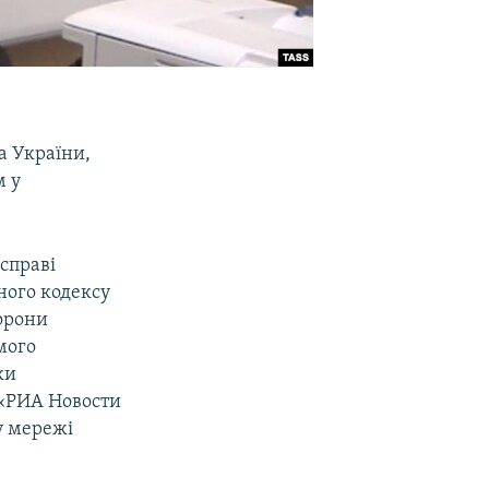
а України,
м у
 справі
ного кодексу
торони
мого
ки
 «РИА Новости
у мережі