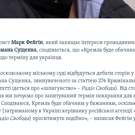
рист
Марк Фейгін
, який захищає інтереси громадянин
омана Сущенка
, сподівається, що «Кремль буде обачни
до терміну для українця.
осковському міському суді відбудуться дебати сторін у
ана Сущенка, звинуваченого за статтею 276 Криміналь
 статті ідеться про «шпигунство» –
Радіо Свобода
). Від с
я ми почуємо про запитуваний термін покарання для 
. Сподіваюся, Кремль буде обачним у бажанням, оскіль
(затриманому в Україні керівнику російської агенції
адіо Свобода
) проситимуть подібно», – написав Фейгін 