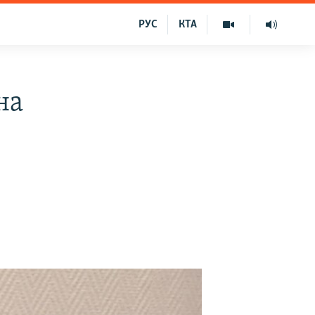
РУС
КТА
на