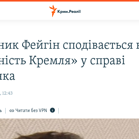
ник Фейгін сподівається 
ність Кремля» у справі
нка
 12:43
ь
Читати без VPN