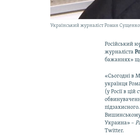
Український журналіст Роман Сущенко
Російський ю
журналіста
Р
бажаннях» що
«Сьогодні в М
українця Ром
(у Росії в цій
обвинуваченн
підзахисного
Вишинському 
Украина» –
Р
Twitter.