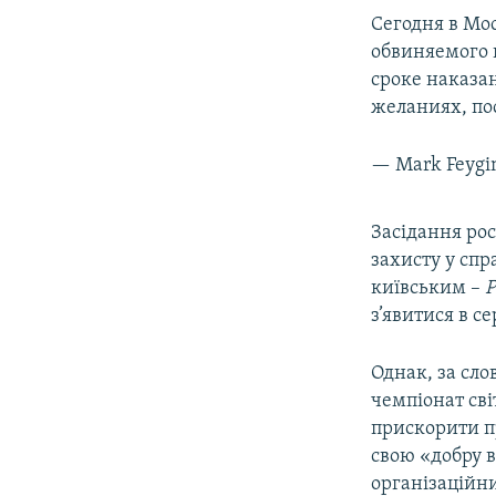
Сегодня в Мо
обвиняемого 
сроке наказа
желаниях, по
— Mark Feygi
Засідання рос
захисту у спр
київським –
Р
з’явитися в с
Однак, за сло
чемпіонат сві
прискорити пр
свою «добру в
організаційн