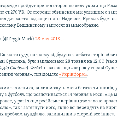
сгорсуде пройдут прения сторон по делу украинца Ром
по ст.276 УК. От стороны обвинения мы услышим о за
ния для моего подзащитного. Надеюсь, Кремль будет о
скольку Вышинскому запросят взаимообразно.
n (@FeyginMark)
28 мая 2018 г.
ійського суду, на якому відбудуться дебати сторін обв
аві Сущенка, було заплановане 28 травня на 12:00 (час з
адіо Свобода
). Фейгін вважає, що «вирок у справі Су
ередині червня», повідомляє
«Укрінформ»
.
вами захисника, вплив можуть мати багато чинників, у
ту з футболу, що розпочинається 14 червня в Росії. «Це 
оцес, у разі якщо російське керівництво захоче прод
олю», так і затягнути його, якщо всі перейдуть на вир
их проблем мундіалю, залишивши в стороні все інше», 