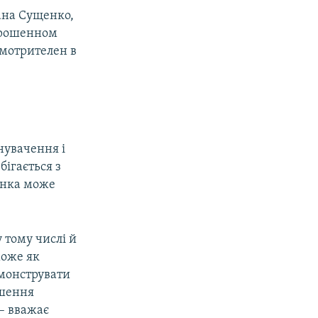
ана Сущенко,
прошенном
смотрителен в
инувачення і
бігається з
щенка може
 тому числі й
може як
емонструвати
ішення
– вважає