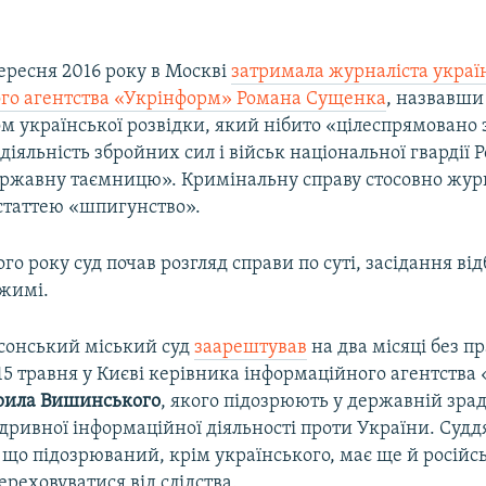
вересня 2016 року в Москві
затримала журналіста украї
го агентства «Укрінформ» Романа Сущенка
, назвавши
м української розвідки, який нібито «цілеспрямовано
діяльність збройних сил і військ національної гвардії Р
ержавну таємницю». Кримінальну справу стосовно жур
статтею «шпигунство».
ого року суд почав розгляд справи по суті, засідання ві
жимі.
рсонський міський суд
заарештував
на два місяці без п
15 травня у Києві керівника інформаційного агентства
рила Вишинського
, якого підозрюють у державній зрад
дривної інформаційної діяльності проти України. Судд
що підозрюваний, крім українського, має ще й російс
ереховуватися від слідства.