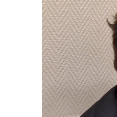
ВІДЕОУРОКИ «ELIFBE»
СВІДЧЕННЯ ОКУПАЦІЇ
УКРАЇНСЬКА ПРОБЛЕМА КРИМУ
ІНФОГРАФІКА