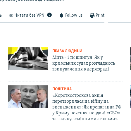
ь
Читати без VPN
Follow us
Print
ПРАВА ЛЮДИНИ
Мить – і ти шпигун. Як у
кримських судах розглядають
звинувачення в держзраді
ПОЛІТИКА
«Короткострокова акція
перетворилася на війну на
виснаження»: Як пропаганда РФ
у Криму пояснює невдачі «СВО»
та залякує «мінними атаками»