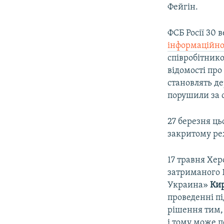
Фейгін.
ФСБ Росії 30 
інформаційно
співробітнико
відомості про 
становлять д
порушили за 
27 березня ць
закритому ре
17 травня Хе
затриманого 
Украина»
Ки
проведенні пі
рішення тим, 
і тому може п