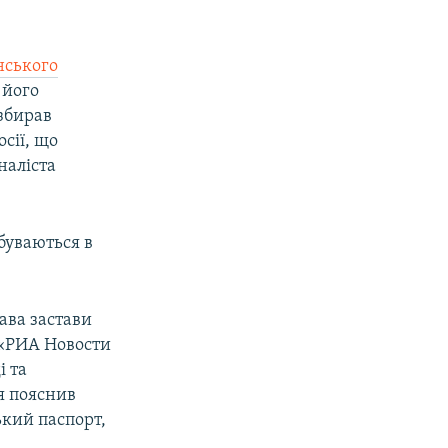
нського
 його
 збирав
осії, що
наліста
дбуваються в
рава застави
 «РИА Новости
і та
я пояснив
ький паспорт,