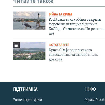
Читайте також
ВІЙНА ТА КРИМ
Російська влада обіцяє закрити
морський шлях українським
БпЛА до Севастополя. Чи реально
це?
ФОТОГАЛЕРЕЇ
Краса Сімферопольського
водосховища та занедбаність
довкола
Русский
ПІДТРИМКА
ІНФО
Qırımtatar
Ваше відео і фото
Крим.Реалії
ДОЛУЧАЙСЯ!