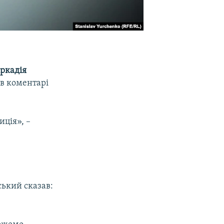
ркадія
в коментарі
иція», –
ський сказав: