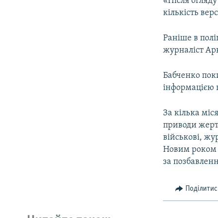
«Після огляду
кількість вер
Раніше в полі
журналіст Ар
Бабченко поки
інформацією 
За кілька міся
приводи жертв
військові, жу
Новим роком с
за позбавлен
Поділитис