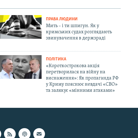
ПРАВА ЛЮДИНИ
Мить – і ти шпигун. Як у
кримських судах розглядають
звинувачення в держзраді
ПОЛІТИКА
«Короткострокова акція
перетворилася на війну на
виснаження»: Як пропаганда РФ
у Криму пояснює невдачі «СВО»
та залякує «мінними атаками»