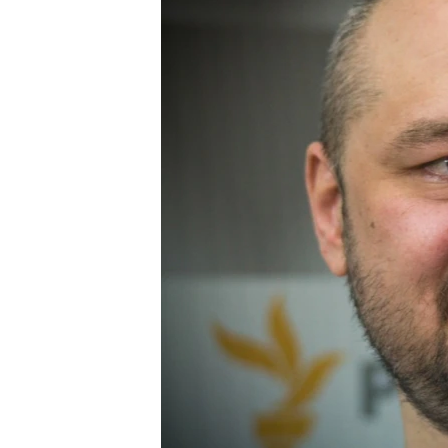
ВІДЕОУРОКИ «ELIFBE»
СВІДЧЕННЯ ОКУПАЦІЇ
УКРАЇНСЬКА ПРОБЛЕМА КРИМУ
ІНФОГРАФІКА