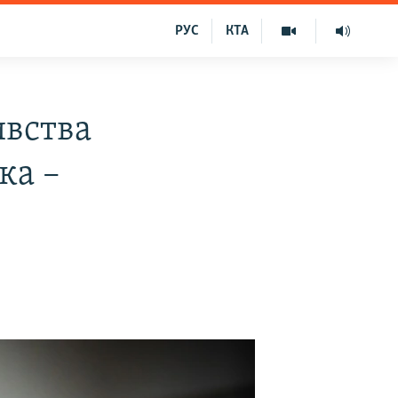
РУС
КТА
ивства
ка –