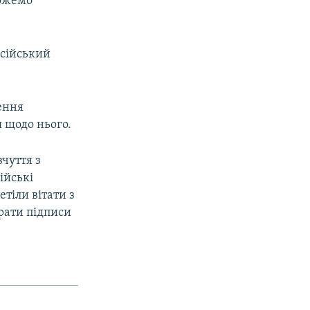
можемо
осійський
ення
 щодо нього.
вчуття з
ійські
етіли вітати з
ирати підписи