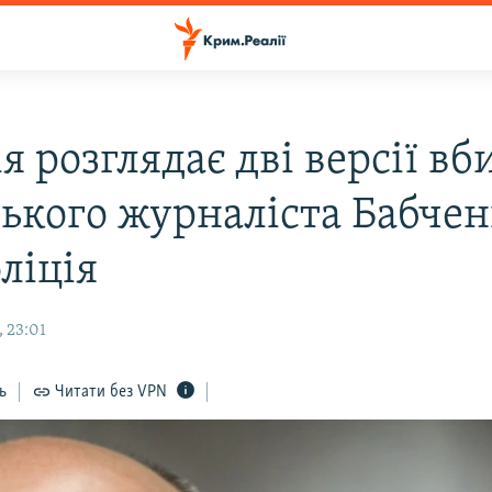
я розглядає дві версії вб
ського журналіста Бабчен
ліція
 23:01
ь
Читати без VPN