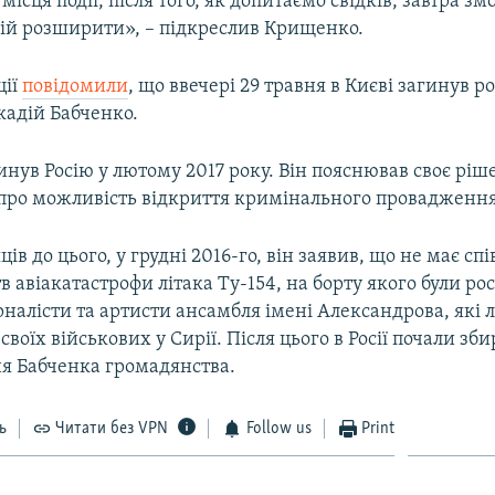
 місця події, після того, як допитаємо свідків, завтра з
сій розширити», – підкреслив Крищенко.
ції
повідомили
, що ввечері 29 травня в Києві загинув р
кадій Бабченко.
нув Росію у лютому 2017 року. Він пояснював своє ріш
про можливість відкриття кримінального провадження
ців до цього, у грудні 2016-го, він заявив, що не має спі
 авіакатастрофи літака Ту-154, на борту якого були рос
рналісти та артисти ансамбля імені Александрова, які л
воїх військових у Сирії. Після цього в Росії почали зб
ня Бабченка громадянства.
ь
Читати без VPN
Follow us
Print