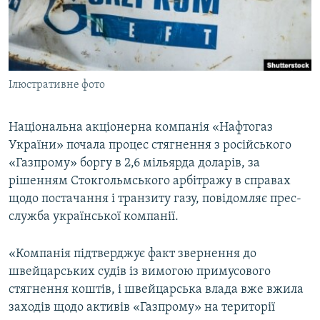
ВІДЕОУРОКИ «ELIFBE»
Русский
СВІДЧЕННЯ ОКУПАЦІЇ
Qırımtatar
УКРАЇНСЬКА ПРОБЛЕМА КРИМУ
Ілюстративне фото
ДОЛУЧАЙСЯ!
ІНФОГРАФІКА
Національна акціонерна компанія «Нафтогаз
України» почала процес стягнення з російського
Усі сайти RFE/RL
«Газпрому» боргу в 2,6 мільярда доларів, за
рішенням Стокгольмського арбітражу в справах
щодо постачання і транзиту газу, повідомляє прес-
служба української компанії.
«Компанія підтверджує факт звернення до
швейцарських судів із вимогою примусового
стягнення коштів, і швейцарська влада вже вжила
заходів щодо активів «Газпрому» на території