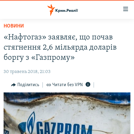
Доступність
посилання
Перейти
НОВИНИ
до
НОВИНИ
«Нафтогаз» заявляє, що почав
основного
ВОДА.КРИМ
матеріалу
стягнення 2,6 мільярда доларів
ВІДЕО ТА ФОТО
Перейти
боргу з «Газпрому»
до
ПОЛІТИКА
основної
30 травень 2018, 21:03
БЛОГИ
навігації
Перейти
Поділитись
Читати без VPN
ПОГЛЯД
до
ІНТЕРВ'Ю
пошуку
ВСЕ ЗА ДЕНЬ
СПЕЦПРОЕКТИ
ЯК ОБІЙТИ БЛОКУВАННЯ
ДЕПОРТАЦІЯ