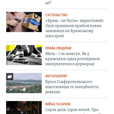
це?
СУСПІЛЬСТВО
«Крим – не Росія»: маркетплейс
Ozon припинив прийом нових
замовлень на Кримському
півострові
ПРАВА ЛЮДИНИ
Мить – і ти шпигун. Як у
кримських судах розглядають
звинувачення в держзраді
ФОТОГАЛЕРЕЇ
Краса Сімферопольського
водосховища та занедбаність
довкола
ВІЙНА ТА КРИМ
Сорок днів, сорок ночей. Про