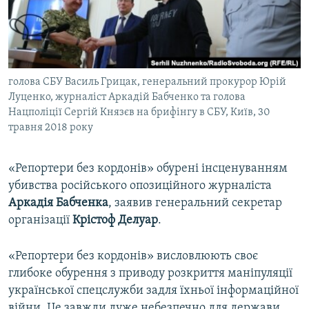
ВІДЕОУРОКИ «ELIFBE»
Русский
СВІДЧЕННЯ ОКУПАЦІЇ
Qırımtatar
УКРАЇНСЬКА ПРОБЛЕМА КРИМУ
голова СБУ Василь Грицак, генеральний прокурор Юрій
ДОЛУЧАЙСЯ!
ІНФОГРАФІКА
Луценко, журналіст Аркадій Бабченко та голова
Нацполіції Сергій Князєв на брифінгу в СБУ, Київ, 30
травня 2018 року
Усі сайти RFE/RL
«Репортери без кордонів» обурені інсценуванням
убивства російського опозиційного журналіста
Аркадія Бабченка
, заявив генеральний секретар
організації
Крістоф Делуар
.
«Репортери без кордонів» висловлюють своє
глибоке обурення з приводу розкриття маніпуляції
української спецслужби задля їхньої інформаційної
війни. Це завжди дуже небезпечно для держави