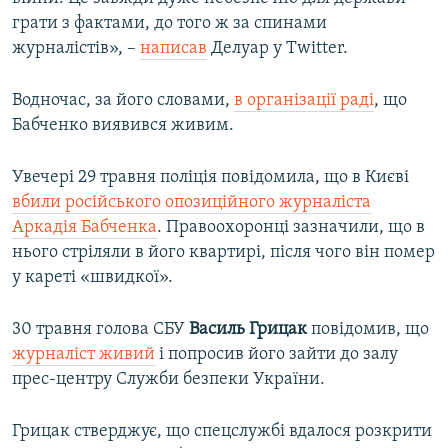
грати з фактами, до того ж за спинами
журналістів», –
написав
Делуар у Twitter.
Водночас, за його словами,
в організації раді
, що
Бабченко виявився живим.
Увечері 29 травня поліція повідомила, що в Києві
вбили російського опозиційного журналіста
Аркадія Бабченка
. Правоохоронці зазначили, що в
нього стріляли в його квартирі, після чого він помер
у кареті «швидкої».
30 травня голова СБУ
Василь Грицак
повідомив, що
журналіст живий
і попросив його зайти до залу
прес-центру Служби безпеки України.
Грицак стверджує, що спецслужбі вдалося розкрити