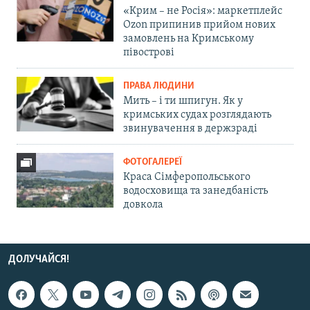
«Крим – не Росія»: маркетплейс
Ozon припинив прийом нових
замовлень на Кримському
півострові
ПРАВА ЛЮДИНИ
Мить – і ти шпигун. Як у
кримських судах розглядають
звинувачення в держзраді
ФОТОГАЛЕРЕЇ
Краса Сімферопольського
водосховища та занедбаність
довкола
ДОЛУЧАЙСЯ!