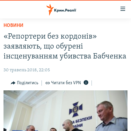
Доступність
посилання
Перейти
НОВИНИ
до
НОВИНИ
«Репортери без кордонів»
основного
ВОДА.КРИМ
матеріалу
заявляють, що обурені
ВІДЕО ТА ФОТО
Перейти
інсценуванням убивства Бабченка
до
ПОЛІТИКА
основної
30 травень 2018, 22:05
БЛОГИ
навігації
Перейти
Поділитись
Читати без VPN
ПОГЛЯД
до
ІНТЕРВ'Ю
пошуку
ВСЕ ЗА ДЕНЬ
СПЕЦПРОЕКТИ
ЯК ОБІЙТИ БЛОКУВАННЯ
ДЕПОРТАЦІЯ