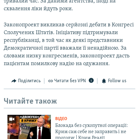
тривалий час. За даними агентства, іноді на
схвалення ліки йдуть роки.
Законопроект викликав серйозні дебати в Конгресі
Сполучених Штатів. Ініціативу підтримували
республіканці, в той час як деякі представники
Демократичної партії вважали її ненадійною. За
словами низку конгресменів, законопроект дасть
пацієнтам помилкову надію на одужання.
Поділитись
Читати без VPN
Follow us
Читайте також
ВІДЕО
Блокада без сухопутної операції:
Крим сам себе не заправить і не
прогодує | Крим.Реалії