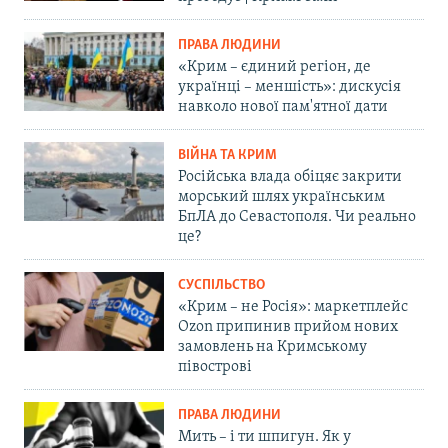
ПРАВА ЛЮДИНИ
«Крим – єдиний регіон, де
українці – меншість»: дискусія
навколо нової пам'ятної дати
ВІЙНА ТА КРИМ
Російська влада обіцяє закрити
морський шлях українським
БпЛА до Севастополя. Чи реально
це?
СУСПІЛЬСТВО
«Крим – не Росія»: маркетплейс
Ozon припинив прийом нових
замовлень на Кримському
півострові
ПРАВА ЛЮДИНИ
Мить – і ти шпигун. Як у