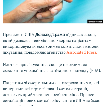
ВІДЕОУРОКИ «ELIFBE»
Русский
СВІДЧЕННЯ ОКУПАЦІЇ
Qırımtatar
УКРАЇНСЬКА ПРОБЛЕМА КРИМУ
ДОЛУЧАЙСЯ!
ІНФОГРАФІКА
Президент США
Дональд Трамп
підписав закон,
який дозволяє невиліковно хворим пацієнтам
використовувати експериментальні ліки і методи
Усі сайти RFE/RL
лікування, повідомляє агентство
Associated Press.
Йдеться про лікування, яке ще не отримало
схвалення управління з санітарного нагляду (FDA).
Пацієнтам зі смертельними захворюваннями, які
вичерпали всі сертифіковані методи терапії,
дозволять приймати неперевірені ліки. Процес
легалізації нових методів лікування в США займає