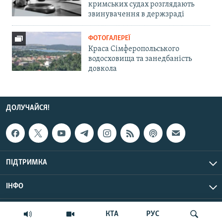
кримських судах розглядають
звинувачення в держзраді
ФОТОГАЛЕРЕЇ
Краса Сімферопольського
водосховища та занедбаність
довкола
ДОЛУЧАЙСЯ!
ПІДТРИМКА
ІНФО
© Крим.Реалії, 2026 | Усі права застережено.
КТА
РУС