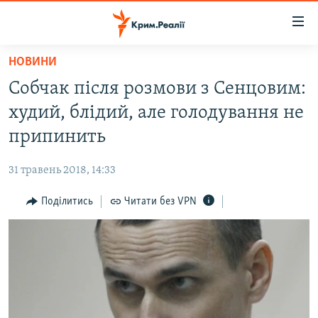
Доступність
посилання
Перейти
НОВИНИ
до
НОВИНИ
Собчак після розмови з Сенцовим:
основного
ВОДА.КРИМ
матеріалу
худий, блідий, але голодування не
ВІДЕО ТА ФОТО
Перейти
припинить
до
ПОЛІТИКА
основної
31 травень 2018, 14:33
БЛОГИ
навігації
Перейти
Поділитись
Читати без VPN
ПОГЛЯД
до
ІНТЕРВ'Ю
пошуку
ВСЕ ЗА ДЕНЬ
СПЕЦПРОЕКТИ
ЯК ОБІЙТИ БЛОКУВАННЯ
ДЕПОРТАЦІЯ