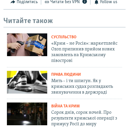
Поділитись
Читати без VPN
Follow us
Читайте також
СУСПІЛЬСТВО
«Крим – не Росія»: маркетплейс
Ozon припинив прийом нових
замовлень на Кримському
півострові
ПРАВА ЛЮДИНИ
Мить – і ти шпигун. Як у
кримських судах розглядають
звинувачення в держзраді
ВІЙНА ТА КРИМ
Сорок днів, сорок ночей. Про
результати кримської операції з
примусу Росії до миру