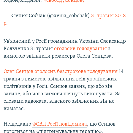
Худой,бледный.
#свободуСенцову
— Ксения Собчак (@xenia_sobchak)
31 травня 2018
р.
Ув’язнений у Росії громадянин України Олександр
Кольченко 31 травня
оголосив голодування
з
вимогою звільнити режисера Олега Сенцова.
Олег Сенцов оголосив безстрокове голодування
14
травня з вимогою звільнення всіх українських
політв’язнів у Росії. Сенцов заявив, що або він
загине, або його вимоги почнуть виконувати. За
словами адвоката, власного звільнення він не
вимагає.
Нещодавно
ФСВП Росії повідомила
, що Сенцов
погодився на «підтримувальну терапію».