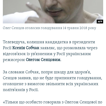
ВІДЕОУРОКИ «ELIFBE»
Русский
СВІДЧЕННЯ ОКУПАЦІЇ
Qırımtatar
УКРАЇНСЬКА ПРОБЛЕМА КРИМУ
Олег Сенцов оголосив голодування 14 травня 2018 року
ДОЛУЧАЙСЯ!
ІНФОГРАФІКА
Телеведуча, колишня кандидатка в президенти
Росії
Ксенія Собчак
заявляє, що розмовляла через
Усі сайти RFE/RL
відеозв’язок із ув’язненим у Росії українським
режисером
Олегом Сенцовим
.
За словами Собчак, попри шкоду для здоров’я,
Сенцов заявив, що не буде припиняти голодування,
оголошене з вимогою звільнити всіх українських
політв’язнів у Росії.
«Тільки що особисто говорила з Олегом Сенцової по