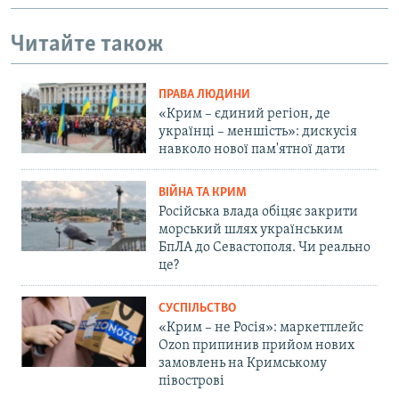
Читайте також
ПРАВА ЛЮДИНИ
«Крим – єдиний регіон, де
українці – меншість»: дискусія
навколо нової пам'ятної дати
ВІЙНА ТА КРИМ
Російська влада обіцяє закрити
морський шлях українським
БпЛА до Севастополя. Чи реально
це?
СУСПІЛЬСТВО
«Крим – не Росія»: маркетплейс
Ozon припинив прийом нових
замовлень на Кримському
півострові