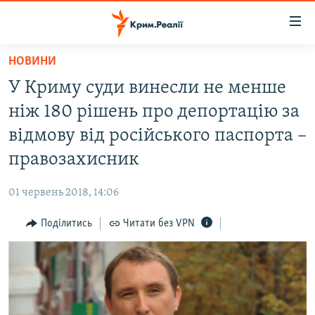
Доступність
посилання
Перейти
НОВИНИ
до
НОВИНИ
У Криму суди винесли не менше
основного
ВОДА.КРИМ
матеріалу
ніж 180 рішень про депортацію за
ВІДЕО ТА ФОТО
Перейти
відмову від російського паспорта –
до
ПОЛІТИКА
правозахисник
основної
БЛОГИ
навігації
01 червень 2018, 14:06
Перейти
ПОГЛЯД
до
Поділитись
Читати без VPN
ІНТЕРВ'Ю
пошуку
ВСЕ ЗА ДЕНЬ
СПЕЦПРОЕКТИ
ЯК ОБІЙТИ БЛОКУВАННЯ
ДЕПОРТАЦІЯ