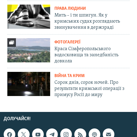
ПРАВА ЛЮДИНИ
Мить – і ти шпигун. Як у
кримських судах розглядають
звинувачення в держзраді
ФОТОГАЛЕРЕЇ
Краса Сімферопольського
водосховища та занедбаність
довкола
ВІЙНА ТА КРИМ
Сорок днів, сорок ночей. Про
результати кримської операції з
примусу Росії до миру
ДОЛУЧАЙСЯ!