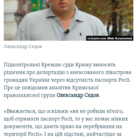
ВІДЕОУРОКИ «ELIFBE»
Русский
СВІДЧЕННЯ ОКУПАЦІЇ
Qırımtatar
УКРАЇНСЬКА ПРОБЛЕМА КРИМУ
ДОЛУЧАЙСЯ!
ІНФОГРАФІКА
Олександр Седов
Підконтрольні Кремлю суди Криму виносять
Усі сайти RFE/RL
рішення про депортацію з анексованого півострова
громадян України через відсутність паспорта Росії.
Про це повідомив аналітик Кримської
правозахисної групи
Олександр Седов
.
«Вважається, що оскільки «ви не робили нічого,
щоб отримати паспорт Росії, то у вас немає ніяких
документів, що дають право на перебування на
території Росії». І на цій підставі, найчастіше за