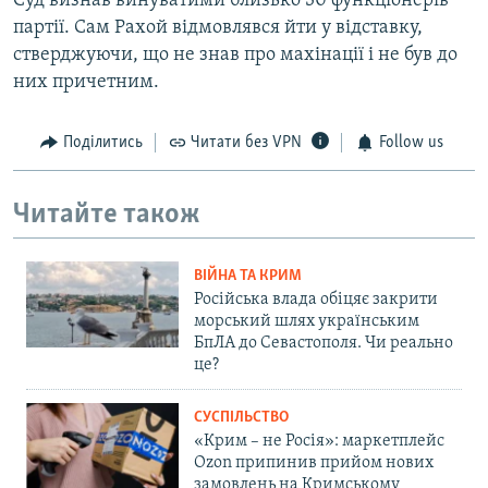
Суд визнав винуватими близько 30 функціонерів
партії. Сам Рахой відмовлявся йти у відставку,
стверджуючи, що не знав про махінації і не був до
них причетним.
Поділитись
Читати без VPN
Follow us
Читайте також
ВІЙНА ТА КРИМ
Російська влада обіцяє закрити
морський шлях українським
БпЛА до Севастополя. Чи реально
це?
СУСПІЛЬСТВО
«Крим – не Росія»: маркетплейс
Ozon припинив прийом нових
замовлень на Кримському