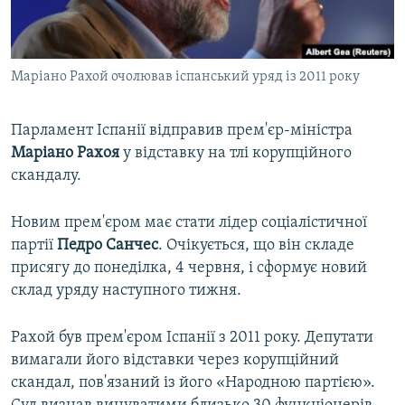
ВІДЕОУРОКИ «ELIFBE»
Русский
СВІДЧЕННЯ ОКУПАЦІЇ
Qırımtatar
Маріано Рахой очолював іспанський уряд із 2011 року
УКРАЇНСЬКА ПРОБЛЕМА КРИМУ
ДОЛУЧАЙСЯ!
ІНФОГРАФІКА
Парламент Іспанії відправив прем'єр-міністра
Маріано Рахоя
у відставку на тлі корупційного
скандалу.
Усі сайти RFE/RL
Новим прем'єром має стати лідер соціалістичної
партії
Педро Санчес
. Очікується, що він складе
присягу до понеділка, 4 червня, і сформує новий
склад уряду наступного тижня.
Рахой був прем'єром Іспанії з 2011 року. Депутати
вимагали його відставки через корупційний
скандал, пов'язаний із його «Народною партією».