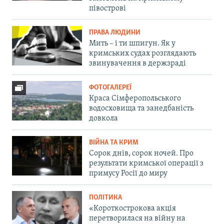
півострові
ПРАВА ЛЮДИНИ
Мить – і ти шпигун. Як у
кримських судах розглядають
звинувачення в держзраді
ФОТОГАЛЕРЕЇ
Краса Сімферопольського
водосховища та занедбаність
довкола
ВІЙНА ТА КРИМ
Сорок днів, сорок ночей. Про
результати кримської операції з
примусу Росії до миру
ПОЛІТИКА
«Короткострокова акція
перетворилася на війну на