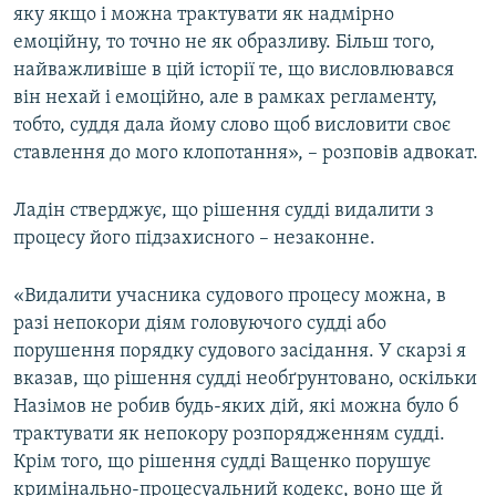
яку якщо і можна трактувати як надмірно
емоційну, то точно не як образливу. Більш того,
найважливіше в цій історії те, що висловлювався
він нехай і емоційно, але в рамках регламенту,
тобто, суддя дала йому слово щоб висловити своє
ставлення до мого клопотання», – розповів адвокат.
Ладін стверджує, що рішення судді видалити з
процесу його підзахисного – незаконне.
«Видалити учасника судового процесу можна, в
разі непокори діям головуючого судді або
порушення порядку судового засідання. У скарзі я
вказав, що рішення судді необґрунтовано, оскільки
Назімов не робив будь-яких дій, які можна було б
трактувати як непокору розпорядженням судді.
Крім того, що рішення судді Ващенко порушує
кримінально-процесуальний кодекс, воно ще й