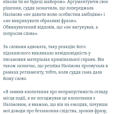
ніколи ти не будеш майором». Аргументуючи своє
рішення, суддя зазначила, що попереджала
Назімова «не давати волю особистим амбіціям» і
«не викрикувати образливі фрази».
Обвинувачений відповів, що «не вигукував, а
попросив слова».
За словами адвоката, таку реакцію його
підзахисного викликало невідповідність у
письмових матеріалах кримінальної справи. Він
також зазначає, що репліка Назімова прозвучала в
рамках регламенту, тобто, коли суддя сама дала
йому слово.
«Я заявив клопотання про неприпустимість огляду
місця події, я не погоджував це клопотання з
Назімовим, я вважаю, що він на емоціях, почувши
мої доводи про беззаконня слідства, зронив фразу,