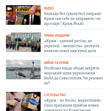
ВІДЕО
Блокада без сухопутної операції:
Крим сам себе не заправить і не
прогодує | Крим.Реалії
ПРАВА ЛЮДИНИ
«Крим – єдиний регіон, де
українці – меншість»: дискусія
навколо нової пам'ятної дати
ВІЙНА ТА КРИМ
Російська влада обіцяє закрити
морський шлях українським
БпЛА до Севастополя. Чи реально
це?
СУСПІЛЬСТВО
«Крим – не Росія»: маркетплейс
Ozon припинив прийом нових
замовлень на Кримському