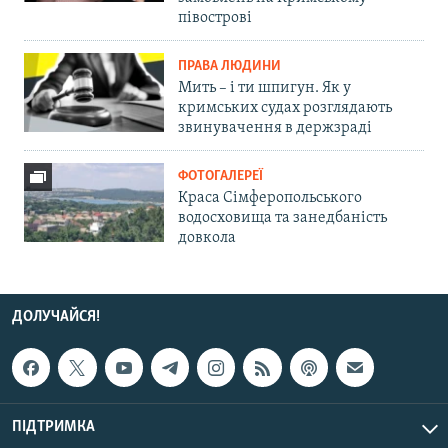
півострові
ПРАВА ЛЮДИНИ
Мить – і ти шпигун. Як у
кримських судах розглядають
звинувачення в держзраді
ФОТОГАЛЕРЕЇ
Краса Сімферопольського
водосховища та занедбаність
довкола
ДОЛУЧАЙСЯ!
ПІДТРИМКА