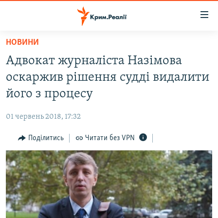
Доступність
посилання
Перейти
НОВИНИ
до
НОВИНИ
Адвокат журналіста Назімова
основного
ВОДА.КРИМ
матеріалу
оскаржив рішення судді видалити
ВІДЕО ТА ФОТО
Перейти
його з процесу
до
ПОЛІТИКА
основної
01 червень 2018, 17:32
БЛОГИ
навігації
Перейти
Поділитись
Читати без VPN
ПОГЛЯД
до
ІНТЕРВ'Ю
пошуку
ВСЕ ЗА ДЕНЬ
СПЕЦПРОЕКТИ
ЯК ОБІЙТИ БЛОКУВАННЯ
ДЕПОРТАЦІЯ