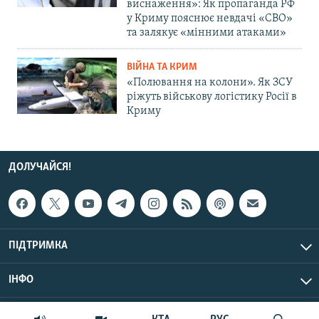
виснаження»: Як пропаганда РФ
у Криму пояснює невдачі «СВО»
та залякує «мінними атаками»
ВІЙНА ТА КРИМ
«Полювання на колони». Як ЗСУ
ріжуть військову логістику Росії в
Криму
ДОЛУЧАЙСЯ!
ПІДТРИМКА
ІНФО
© Крим.Реалії, 2026 | Усі права застережено.