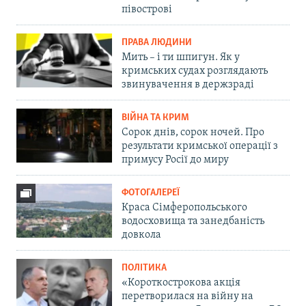
півострові
ПРАВА ЛЮДИНИ
Мить – і ти шпигун. Як у
кримських судах розглядають
звинувачення в держзраді
ВІЙНА ТА КРИМ
Сорок днів, сорок ночей. Про
результати кримської операції з
примусу Росії до миру
ФОТОГАЛЕРЕЇ
Краса Сімферопольського
водосховища та занедбаність
довкола
ПОЛІТИКА
«Короткострокова акція
перетворилася на війну на