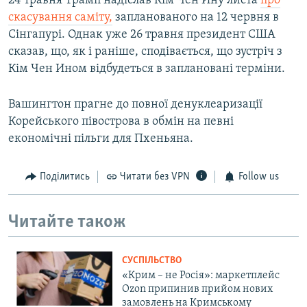
24 травня Трамп надіслав Кім Чен Ину листа
про
скасування саміту,
запланованого на 12 червня в
Сінгапурі. Однак уже 26 травня президент США
сказав, що, як і раніше, сподівається, що зустріч з
Кім Чен Ином відбудеться в заплановані терміни.
Вашингтон прагне до повної денуклеаризації
Корейського півострова в обмін на певні
економічні пільги для Пхеньяна.
Поділитись
Читати без VPN
Follow us
Читайте також
СУСПІЛЬСТВО
«Крим – не Росія»: маркетплейс
Ozon припинив прийом нових
замовлень на Кримському