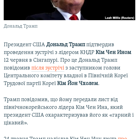
ВІДЕОУРОКИ «ELIFBE»
Русский
СВІДЧЕННЯ ОКУПАЦІЇ
Qırımtatar
Дональд Трамп
УКРАЇНСЬКА ПРОБЛЕМА КРИМУ
ДОЛУЧАЙСЯ!
ІНФОГРАФІКА
Президент США
Дональд Трамп
підтвердив
проведення зустрічі з лідером КНДР
Кім Чен Ином
12 червня в Сінгапурі. Про це Дональд Трамп
Усі сайти RFE/RL
повідомив
після зустрічі
з заступником голови
Центрального комітету владної в Північній Кореї
Трудової партії Кореї
Кім Йон Чхолем
.
Трамп повідомив, що йому передали лист від
північнокорейського лідера Кім Чен Ина, який
президент США охарактеризував його як «гарний і
цікавий».