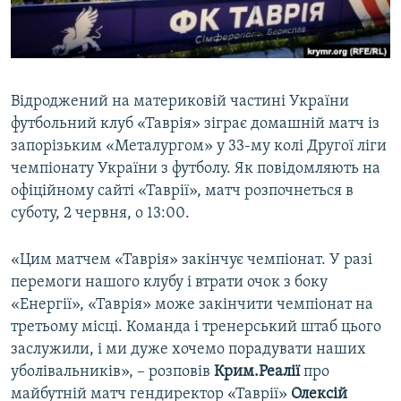
ВІДЕОУРОКИ «ELIFBE»
Русский
СВІДЧЕННЯ ОКУПАЦІЇ
Qırımtatar
УКРАЇНСЬКА ПРОБЛЕМА КРИМУ
Відроджений на материковій частині України
ДОЛУЧАЙСЯ!
ІНФОГРАФІКА
футбольний клуб «Таврія» зіграє домашній матч із
запорізьким «Металургом» у 33-му колі Другої ліги
чемпіонату України з футболу. Як повідомляють на
офіційному сайті «Таврії», матч розпочнеться в
Усі сайти RFE/RL
суботу, 2 червня, о 13:00.
«Цим матчем «Таврія» закінчує чемпіонат. У разі
перемоги нашого клубу і втрати очок з боку
«Енергії», «Таврія» може закінчити чемпіонат на
третьому місці. Команда і тренерський штаб цього
заслужили, і ми дуже хочемо порадувати наших
уболівальників», – розповів
Крим.Реалії
про
майбутній матч гендиректор «Таврії»
Олексій