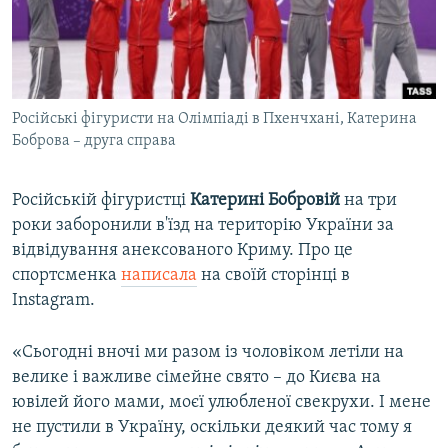
ВІДЕОУРОКИ «ELIFBE»
Русский
СВІДЧЕННЯ ОКУПАЦІЇ
Qırımtatar
УКРАЇНСЬКА ПРОБЛЕМА КРИМУ
Російські фігуристи на Олімпіаді в Пхенчхані, Катерина
ДОЛУЧАЙСЯ!
ІНФОГРАФІКА
Боброва – друга справа
Російській фігуристці
Катерині Бобровій
на три
Усі сайти RFE/RL
роки заборонили в'їзд на територію України за
відвідування анексованого Криму. Про це
спортсменка
написала
на своїй сторінці в
Instagram.
«Сьогодні вночі ми разом із чоловіком летіли на
велике і важливе сімейне свято – до Києва на
ювілей його мами, моєї улюбленої свекрухи. І мене
не пустили в Україну, оскільки деякий час тому я