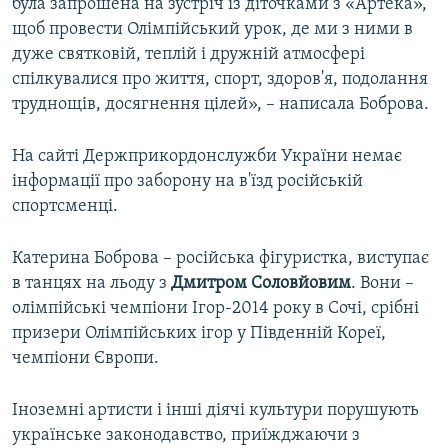
була запрошена на зустріч із діточками з «Артека»,
щоб провести Олімпійський урок, де ми з ними в
дуже святковій, теплій і дружній атмосфері
спілкувалися про життя, спорт, здоров'я, подолання
труднощів, досягнення цілей», – написала Боброва.
На сайті Держприкордонслужби України немає
інформації про заборону на в'їзд російській
спортсменці.
Катерина Боброва – російська фігуристка, виступає
в танцях на льоду з
Дмитром Соловйовим
. Вони –
олімпійські чемпіони Ігор-2014 року в Сочі, срібні
призери Олімпійських ігор у Південній Кореї,
чемпіони Європи.
Іноземні артисти і інші діячі культури порушують
українське законодавство, приїжджаючи з