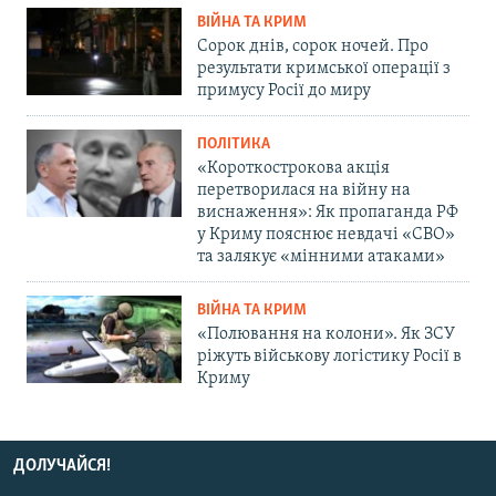
ВІЙНА ТА КРИМ
Сорок днів, сорок ночей. Про
результати кримської операції з
примусу Росії до миру
ПОЛІТИКА
«Короткострокова акція
перетворилася на війну на
виснаження»: Як пропаганда РФ
у Криму пояснює невдачі «СВО»
та залякує «мінними атаками»
ВІЙНА ТА КРИМ
«Полювання на колони». Як ЗСУ
ріжуть військову логістику Росії в
Криму
ДОЛУЧАЙСЯ!