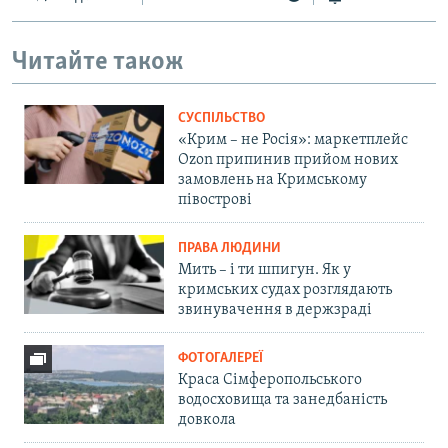
Читайте також
СУСПІЛЬСТВО
«Крим – не Росія»: маркетплейс
Ozon припинив прийом нових
замовлень на Кримському
півострові
ПРАВА ЛЮДИНИ
Мить – і ти шпигун. Як у
кримських судах розглядають
звинувачення в держзраді
ФОТОГАЛЕРЕЇ
Краса Сімферопольського
водосховища та занедбаність
довкола