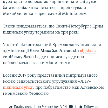
кураторство допомогло вирішити на місці дуже
багато соціальних питань», – процитували
Михайличенка в прес-службі Мінінформу.
Також повідомляється, що Санкт-Петербург і Крим
підписали угоду терміном на три роки.
У квітні підконтрольний Кремлю заступник глави
адміністрації Ялти
Михайло Антошкін
відвідав
сирійську Латакію, де підписав угоду про
побратимські зв'язки між містами.
Восени 2017 року представники підтримуваного
Росією сепаратистського угрупування «ЛНР»
підписали угоду
про побратимство між Алчевськом
і кримською Феодосією.
Поділитись
Читати без VPN
Follow us