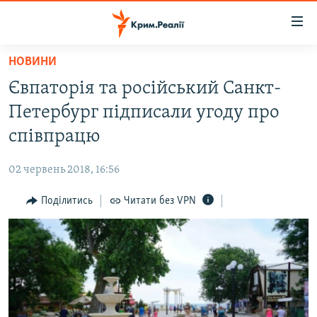
Доступність
посилання
Перейти
НОВИНИ
до
НОВИНИ
Євпаторія та російський Санкт-
основного
ВОДА.КРИМ
матеріалу
Петербург підписали угоду про
ВІДЕО ТА ФОТО
Перейти
співпрацю
до
ПОЛІТИКА
основної
02 червень 2018, 16:56
БЛОГИ
навігації
Перейти
Поділитись
Читати без VPN
ПОГЛЯД
до
ІНТЕРВ'Ю
пошуку
ВСЕ ЗА ДЕНЬ
СПЕЦПРОЕКТИ
ЯК ОБІЙТИ БЛОКУВАННЯ
ДЕПОРТАЦІЯ