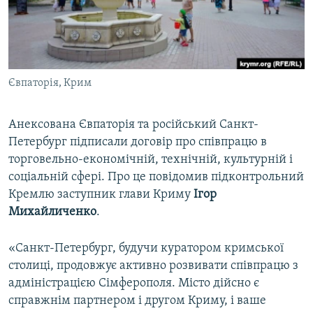
ВІДЕОУРОКИ «ELIFBE»
Русский
СВІДЧЕННЯ ОКУПАЦІЇ
Qırımtatar
УКРАЇНСЬКА ПРОБЛЕМА КРИМУ
Євпаторія, Крим
ДОЛУЧАЙСЯ!
ІНФОГРАФІКА
Анексована Євпаторія та російський Санкт-
Петербург підписали договір про співпрацю в
Усі сайти RFE/RL
торговельно-економічній, технічній, культурній і
соціальній сфері. Про це повідомив підконтрольний
Кремлю заступник глави Криму
Ігор
Михайличенко
.
«Санкт-Петербург, будучи куратором кримської
столиці, продовжує активно розвивати співпрацю з
адміністрацією Сімферополя. Місто дійсно є
справжнім партнером і другом Криму, і ваше