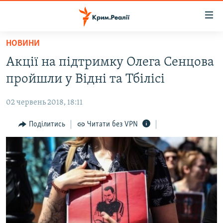
Доступність
посилання
Перейти
НОВИНИ
до
НОВИНИ
Акції на підтримку Олега Сенцова
основного
ВОДА.КРИМ
матеріалу
пройшли у Відні та Тбілісі
ВІДЕО ТА ФОТО
Перейти
до
02 червень 2018, 18:11
ПОЛІТИКА
основної
БЛОГИ
Поділитись
Читати без VPN
навігації
Перейти
ПОГЛЯД
до
ІНТЕРВ'Ю
пошуку
ВСЕ ЗА ДЕНЬ
СПЕЦПРОЕКТИ
ЯК ОБІЙТИ БЛОКУВАННЯ
ДЕПОРТАЦІЯ