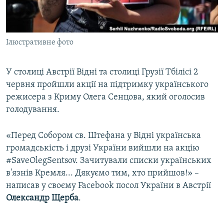
ВІДЕОУРОКИ «ELIFBE»
Русский
СВІДЧЕННЯ ОКУПАЦІЇ
Qırımtatar
Ілюстративне фото
УКРАЇНСЬКА ПРОБЛЕМА КРИМУ
ДОЛУЧАЙСЯ!
ІНФОГРАФІКА
У столиці Австрії Відні та столиці Грузії Тбілісі 2
червня пройшли акції на підтримку українського
режисера з Криму Олега Сенцова, який оголосив
Усі сайти RFE/RL
голодування.
«Перед Собором св. Штефана у Відні українська
громадськість і друзі України вийшли на акцію
#SaveOlegSentsov. Зачитували списки українських
в'язнів Кремля... Дякуємо тим, хто прийшов!» –
написав у своєму Facebook посол України в Австрії
Олександр Щерба
.