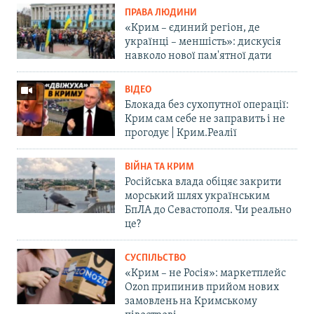
ПРАВА ЛЮДИНИ
«Крим – єдиний регіон, де
українці – меншість»: дискусія
навколо нової пам'ятної дати
ВІДЕО
Блокада без сухопутної операції:
Крим сам себе не заправить і не
прогодує | Крим.Реалії
ВІЙНА ТА КРИМ
Російська влада обіцяє закрити
морський шлях українським
БпЛА до Севастополя. Чи реально
це?
СУСПІЛЬСТВО
«Крим – не Росія»: маркетплейс
Ozon припинив прийом нових
замовлень на Кримському