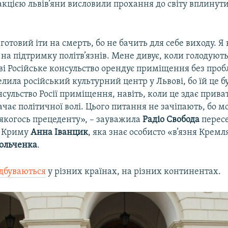
кцією львів’яни висловили прохання до світу вплинути
готовий іти на смерть, бо не бачить для себе виходу. Я
 на підтримку політв’язнів. Мене дивує, коли голодують
вові Російське консульство орендує приміщення без проб
елила російський культурний центр у Львові, бо їй це бу
сульство Росії приміщення, навіть, коли це здає приват
ачає політичної волі. Цього питання не зачіпають, бо 
 якогось прецеденту», – зауважила
Радіо Свобода
пересе
о Криму
Анна Іванцик
, яка знає особисто «в’язня Кремл
ольченка
.
ідбуваються
у різних країнах, на різних континентах.