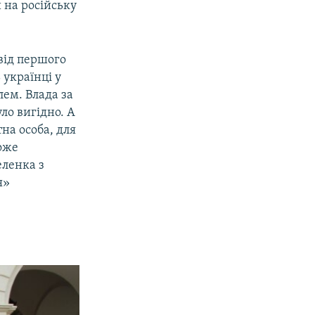
 на російську
 від першого
 українці у
лем. Влада за
ло вигідно. А
на особа, для
може
ленка з
я»