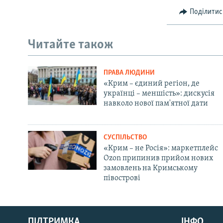
Поділитис
Читайте також
ПРАВА ЛЮДИНИ
«Крим – єдиний регіон, де
українці – меншість»: дискусія
навколо нової пам'ятної дати
СУСПІЛЬСТВО
«Крим – не Росія»: маркетплейс
Ozon припинив прийом нових
замовлень на Кримському
півострові
Русский
ПІДТРИМКА
ІНФО
Qırımtatar