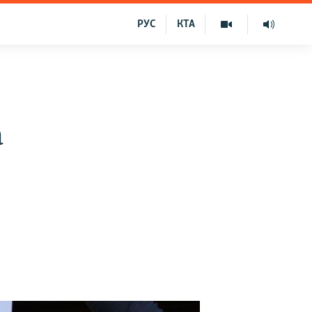
РУС
КТА
а
у