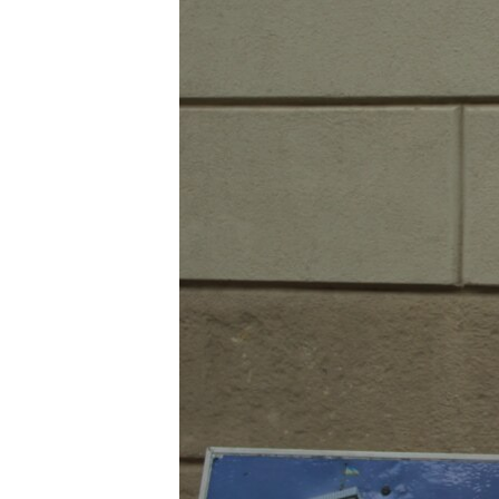
ВІДЕОУРОКИ «ELIFBE»
СВІДЧЕННЯ ОКУПАЦІЇ
УКРАЇНСЬКА ПРОБЛЕМА КРИМУ
ІНФОГРАФІКА