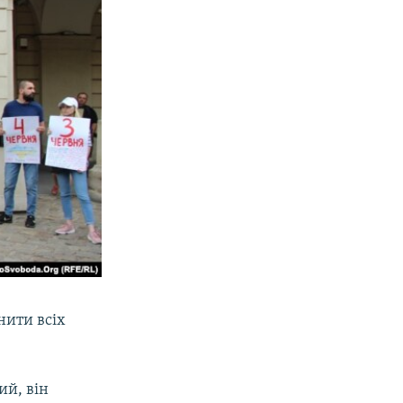
нити всіх
ий, він