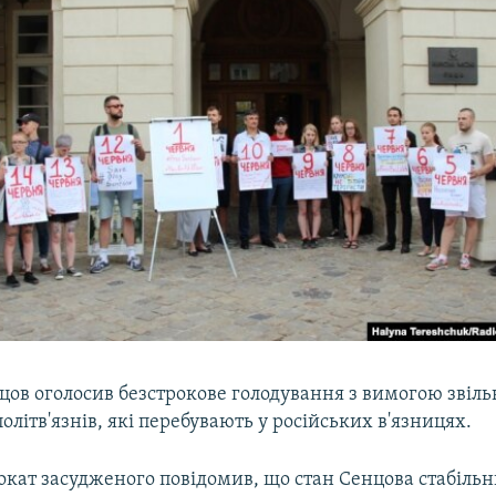
цов оголосив безстрокове голодування з вимогою звіль
олітв'язнів, які перебувають у російських в'язницях.
окат засудженого повідомив, що стан Сенцова стабільн