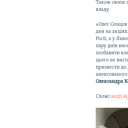
Також своєю а
владу.
«Олег Сенцов 
дня на акціях
Росії, а у Ль
пару днів вис
позбавити кон
цього не вист
призвести до
анексованог
Олександра К
Схожі
акції в