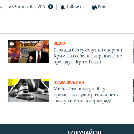
ь
Читати без VPN
Follow us
Print
ВІДЕО
Блокада без сухопутної операції:
Крим сам себе не заправить і не
прогодує | Крим.Реалії
ПРАВА ЛЮДИНИ
Мить – і ти шпигун. Як у
кримських судах розглядають
звинувачення в держзраді
ДОЛУЧАЙСЯ!