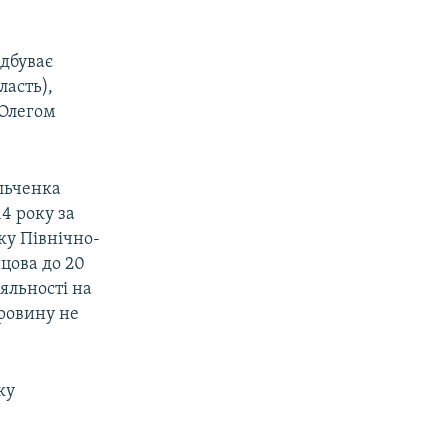
ідбуває
ласть),
 Олегом
льченка
4 року за
оку Північно-
цова до 20
яльності на
провину не
ку