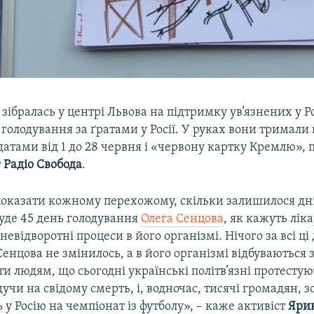
н зібралась у центрі Львова на підтримку ув’язнених у Ро
 голодування за ґратами у Росії. У руках вони тримали 
атами від 1 до 28 червня і «червону картку Кремлю», 
т
Радіо Свобода
.
оказати кожному перехожому, скільки залишилося дні
буде 45 день голодування
Олега Сенцова
, як кажуть ліка
невідворотні процеси в його організмі. Нічого за всі ці 
енцова не змінилось, а в його організмі відбуваються
и людям, що сьогодні українські політв’язні протестують
учи на свідому смерть, і, водночас, тисячі громадян, 
ь у Росію на чемпіонат із футболу», – каже активіст
Яри