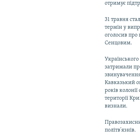
отримує підт
31 травня ста
термін у випр
оголосив про 
Сенцовим.
Українського
затримали пр
звинуваченням
Кавказький о
років колонії
території Кри
визнали.
Правозахисни
політв'язнів.