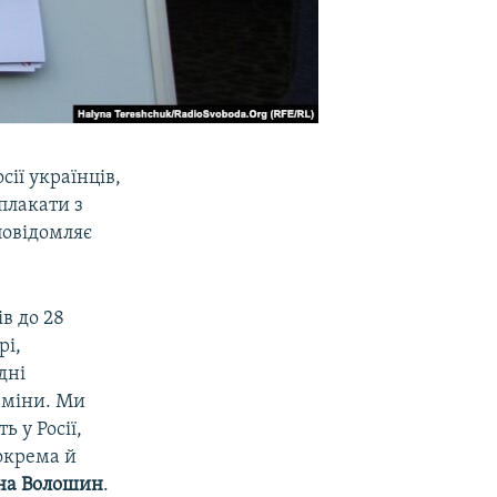
сії українців,
плакати з
повідомляє
в до 28
рі,
дні
 зміни. Ми
 у Росії,
зокрема й
на Волошин
.