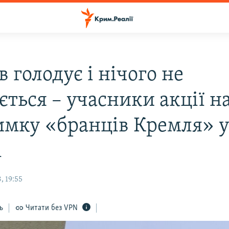
 голодує і нічого не
ється – учасники акції н
имку «бранців Кремля» 
і
, 19:55
ь
Читати без VPN