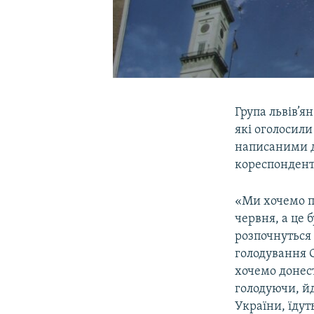
Група львів’я
які оголосили
написаними д
кореспонден
«Ми хочемо п
червня, а це 
розпочнуться 
голодування С
хочемо донест
голодуючи, йд
України, їдут