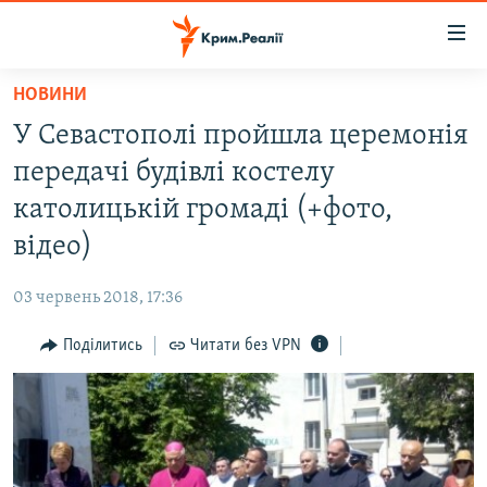
Доступність
посилання
Перейти
НОВИНИ
до
НОВИНИ
У Севастополі пройшла церемонія
основного
ВОДА.КРИМ
матеріалу
передачі будівлі костелу
ВІДЕО ТА ФОТО
Перейти
католицькій громаді (+фото,
до
ПОЛІТИКА
відео)
основної
БЛОГИ
навігації
03 червень 2018, 17:36
Перейти
ПОГЛЯД
до
Поділитись
Читати без VPN
ІНТЕРВ'Ю
пошуку
ВСЕ ЗА ДЕНЬ
СПЕЦПРОЕКТИ
ЯК ОБІЙТИ БЛОКУВАННЯ
ДЕПОРТАЦІЯ