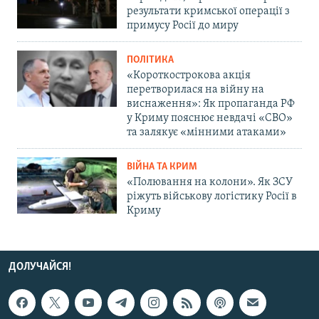
результати кримської операції з
примусу Росії до миру
ПОЛІТИКА
«Короткострокова акція
перетворилася на війну на
виснаження»: Як пропаганда РФ
у Криму пояснює невдачі «СВО»
та залякує «мінними атаками»
ВІЙНА ТА КРИМ
«Полювання на колони». Як ЗСУ
ріжуть військову логістику Росії в
Криму
ДОЛУЧАЙСЯ!