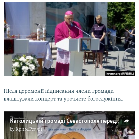
Після церемонії підписання члени громади
влаштували концерт та урочисте богослужіння.
Католицькій громаді Севастополя передали у власність будівлю костелу (відео)
by
Крим.Реалії