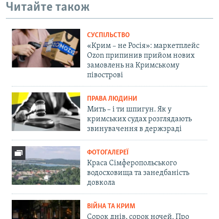
Читайте також
СУСПІЛЬСТВО
«Крим – не Росія»: маркетплейс
Ozon припинив прийом нових
замовлень на Кримському
півострові
ПРАВА ЛЮДИНИ
Мить – і ти шпигун. Як у
кримських судах розглядають
звинувачення в держзраді
ФОТОГАЛЕРЕЇ
Краса Сімферопольського
водосховища та занедбаність
довкола
ВІЙНА ТА КРИМ
Сорок днів, сорок ночей. Про