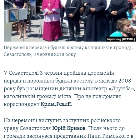
ВІДЕОУРОКИ «ELIFBE»
Русский
СВІДЧЕННЯ ОКУПАЦІЇ
Qırımtatar
УКРАЇНСЬКА ПРОБЛЕМА КРИМУ
ДОЛУЧАЙСЯ!
ІНФОГРАФІКА
Церемонія передачі будівлі костелу католицькій громаді,
Севастополь, 3 червня 2018 року
Усі сайти RFE/RL
У Севастополі 3 червня пройшла церемонія
передачі порожньої будівлі костелу, в якій до 2008
року був розміщений дитячий кінотеатр «Дружба»,
католицькій громаді міста. Про це повідомляє
кореспондент
Крим.Реалії
.
На церемонії виступив заступник російського
уряду Севастополя
Юрій Кривов
. Після нього до
громади звернувся представник Папи Римського в