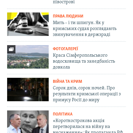
півострові
ПРАВА ЛЮДИНИ
Мить – і ти шпигун. Як у
кримських судах розглядають
звинувачення в держзраді
ФОТОГАЛЕРЕЇ
Краса Сімферопольського
водосховища та занедбаність
довкола
ВІЙНА ТА КРИМ
Сорок днів, сорок ночей. Про
результати кримської операції з
примусу Росії до миру
ПОЛІТИКА
«Короткострокова акція
перетворилася на війну на
виснаження»: Як пропаганда РФ