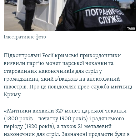
ВІДЕОУРОКИ «ELIFBE»
Русский
СВІДЧЕННЯ ОКУПАЦІЇ
Qırımtatar
УКРАЇНСЬКА ПРОБЛЕМА КРИМУ
Ілюстративне фото
ДОЛУЧАЙСЯ!
ІНФОГРАФІКА
Підконтрольні Росії кримські прикордонники
виявили партію монет царської чеканки та
Усі сайти RFE/RL
старовинних наконечників для стріл у
громадянина, який в'їжджав на анексований
півострів. Про це повідомляє прес-служба митниці
Криму.
«Митники виявили 327 монет царської чеканки
(1800 років – початку 1900 років) і радянського
періоду (1920 років), а також 21 металевий
наконечник для стріл. Зазначені предмети були в