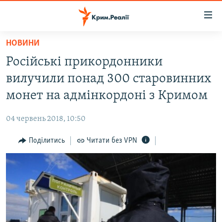
Доступність
посилання
Перейти
НОВИНИ
до
НОВИНИ
Російські прикордонники
основного
ВОДА.КРИМ
матеріалу
вилучили понад 300 старовинних
ВІДЕО ТА ФОТО
Перейти
монет на адмінкордоні з Кримом
до
ПОЛІТИКА
основної
04 червень 2018, 10:50
БЛОГИ
навігації
Перейти
Поділитись
Читати без VPN
ПОГЛЯД
до
ІНТЕРВ'Ю
пошуку
ВСЕ ЗА ДЕНЬ
СПЕЦПРОЕКТИ
ЯК ОБІЙТИ БЛОКУВАННЯ
ДЕПОРТАЦІЯ