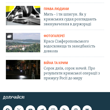
ПРАВА ЛЮДИНИ
Мить – і ти шпигун. Як у
кримських судах розглядають
звинувачення в держзраді
ФОТОГАЛЕРЕЇ
Краса Сімферопольського
водосховища та занедбаність
довкола
ВІЙНА ТА КРИМ
Сорок днів, сорок ночей. Про
результати кримської операції з
примусу Росії до миру
ДОЛУЧАЙСЯ!