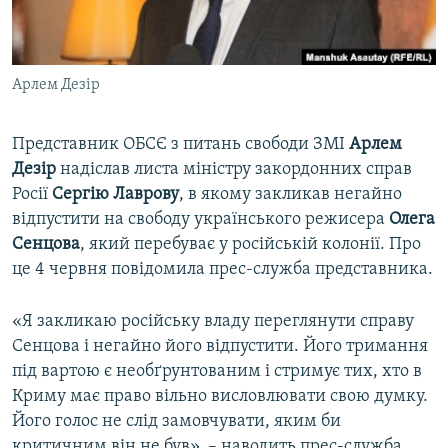
ВІДЕОУРОКИ «ELIFBE»
Русский
СВІДЧЕННЯ ОКУПАЦІЇ
Qırımtatar
Арлем Дезір
УКРАЇНСЬКА ПРОБЛЕМА КРИМУ
ДОЛУЧАЙСЯ!
ІНФОГРАФІКА
Представник ОБСЄ з питань свободи ЗМІ
Арлем
Дезір
надіслав листа міністру закордонних справ
Росії
Сергію Лаврову
, в якому закликав негайно
Усі сайти RFE/RL
відпустити на свободу українського режисера​
Олега
Сенцова
, який перебуває у російській колонії. Про
це 4 червня повідомила прес-служба представника.
«Я закликаю російську владу переглянути справу
Сенцова і негайно його відпустити. Його тримання
під вартою є необґрунтованим і стримує тих, хто в
Криму має право вільно висловлювати свою думку.
Його голос не слід замовчувати, яким би
критичним він не був», – наводить прес-служба