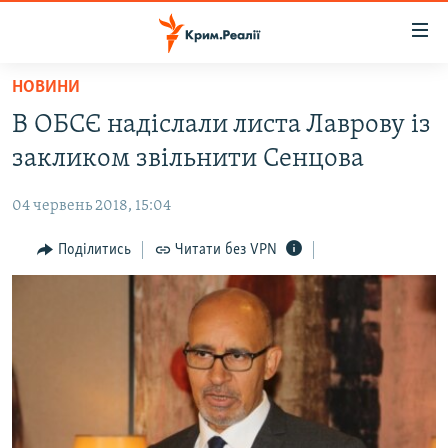
Доступність
посилання
Перейти
НОВИНИ
до
НОВИНИ
В ОБСЄ надіслали листа Лаврову із
основного
ВОДА.КРИМ
матеріалу
закликом звільнити Сенцова
ВІДЕО ТА ФОТО
Перейти
до
04 червень 2018, 15:04
ПОЛІТИКА
основної
БЛОГИ
Поділитись
Читати без VPN
навігації
Перейти
ПОГЛЯД
до
ІНТЕРВ'Ю
пошуку
ВСЕ ЗА ДЕНЬ
СПЕЦПРОЕКТИ
ЯК ОБІЙТИ БЛОКУВАННЯ
ДЕПОРТАЦІЯ