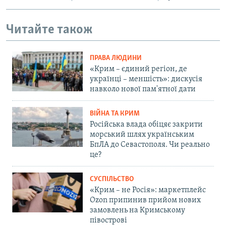
Читайте також
ПРАВА ЛЮДИНИ
«Крим – єдиний регіон, де
українці – меншість»: дискусія
навколо нової пам'ятної дати
ВІЙНА ТА КРИМ
Російська влада обіцяє закрити
морський шлях українським
БпЛА до Севастополя. Чи реально
це?
СУСПІЛЬСТВО
«Крим – не Росія»: маркетплейс
Ozon припинив прийом нових
замовлень на Кримському
півострові