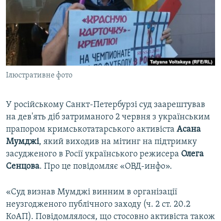
ВІДЕОУРОКИ «ELIFBE»
Русский
СВІДЧЕННЯ ОКУПАЦІЇ
Qırımtatar
УКРАЇНСЬКА ПРОБЛЕМА КРИМУ
ДОЛУЧАЙСЯ!
ІНФОГРАФІКА
Ілюстративне фото
У російському Санкт-Петербурзі суд заарештував
Усі сайти RFE/RL
на дев'ять діб затриманого 2 червня з українським
прапором кримськотатарського активіста
Асана
Мумджі
, який виходив на мітинг на підтримку
засудженого в Росії українського режисера
Олега
Сенцова
. Про це повідомляє «ОВД-инфо».
«Суд визнав Мумджі винним в організації
неузгодженого публічного заходу (ч. 2 ст. 20.2
КоАП). Повідомлялося, що стосовно активіста також