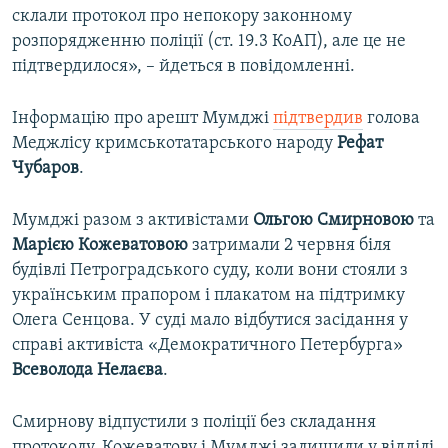
склали протокол про непокору законному
розпорядженню поліції (ст. 19.3 КоАП), але це не
підтвердилося», – йдеться в повідомленні.
Інформацію про арешт Мумджі
підтвердив
голова
Меджлісу кримськотатарського народу
Рефат
Чубаров
.
Мумджі разом з активістами
Ольгою
Смирновою
та
Марією
Кожеватовою
затримали 2 червня біля
будівлі Петроградського суду, коли вони стояли з
українським прапором і плакатом на підтримку
Олега Сенцова. У суді мало відбутися засідання у
справі активіста «Демократичного Петербурга»
Всеволода
Нелаєва
.
Смирнову відпустили з поліції без складання
протоколу. Кожеватову і Мумджі залишили у відділі