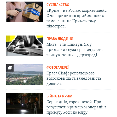
СУСПІЛЬСТВО
«Крим – не Росія»: маркетплейс
Ozon припинив прийом нових
замовлень на Кримському
півострові
ПРАВА ЛЮДИНИ
Мить – і ти шпигун. Як у
кримських судах розглядають
звинувачення в держзраді
ФОТОГАЛЕРЕЇ
Краса Сімферопольського
водосховища та занедбаність
довкола
ВІЙНА ТА КРИМ
Сорок днів, сорок ночей. Про
результати кримської операції з
примусу Росії до миру