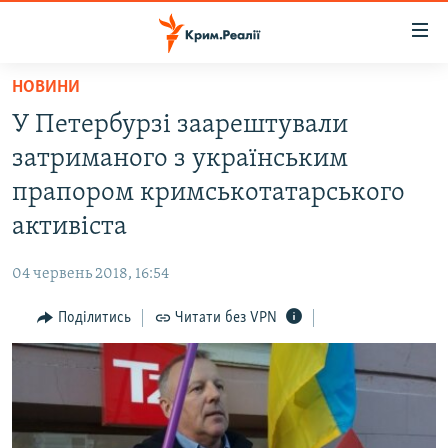
Доступність
посилання
Перейти
НОВИНИ
до
НОВИНИ
У Петербурзі заарештували
основного
ВОДА.КРИМ
матеріалу
затриманого з українським
ВІДЕО ТА ФОТО
Перейти
прапором кримськотатарського
до
ПОЛІТИКА
активіста
основної
БЛОГИ
навігації
04 червень 2018, 16:54
Перейти
ПОГЛЯД
до
Поділитись
Читати без VPN
ІНТЕРВ'Ю
пошуку
ВСЕ ЗА ДЕНЬ
СПЕЦПРОЕКТИ
ЯК ОБІЙТИ БЛОКУВАННЯ
ДЕПОРТАЦІЯ