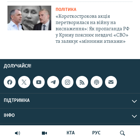
ПОЛІТИКА
«Короткострокова акція
перетворилася на війну на
виснаження»: Як пропаганда РФ
у Криму пояснює невдачі «СВО»
та залякує «мінними атаками»
ДОЛУЧАЙСЯ!
ПІДТРИМКА
ІНФО
© Крим.Реалії, 2026 | Усі права застережено.
КТА
РУС