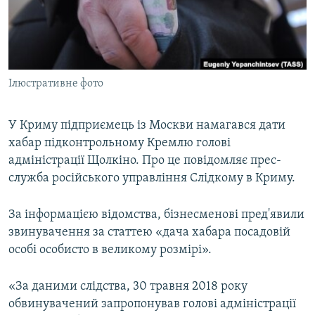
ВІДЕОУРОКИ «ELIFBE»
Русский
СВІДЧЕННЯ ОКУПАЦІЇ
Qırımtatar
УКРАЇНСЬКА ПРОБЛЕМА КРИМУ
Ілюстративне фото
ДОЛУЧАЙСЯ!
ІНФОГРАФІКА
У Криму підприємець із Москви намагався дати
хабар підконтрольному Кремлю голові
Усі сайти RFE/RL
адміністрації Щолкіно. Про це повідомляє прес-
служба російського управління Слідкому в Криму.
За інформацією відомства, бізнесменові пред'явили
звинувачення за статтею «дача хабара посадовій
особі особисто в великому розмірі».
«За даними слідства, 30 травня 2018 року
обвинувачений запропонував голові адміністрації