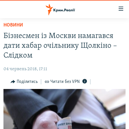
Доступність
посилання
Перейти
НОВИНИ
до
НОВИНИ
Бізнесмен із Москви намагався
основного
ВОДА.КРИМ
матеріалу
дати хабар очільнику Щолкіно –
ВІДЕО ТА ФОТО
Перейти
Слідком
до
ПОЛІТИКА
основної
04 червень 2018, 17:11
БЛОГИ
навігації
Перейти
Поділитись
Читати без VPN
ПОГЛЯД
до
ІНТЕРВ'Ю
пошуку
ВСЕ ЗА ДЕНЬ
СПЕЦПРОЕКТИ
ЯК ОБІЙТИ БЛОКУВАННЯ
ДЕПОРТАЦІЯ