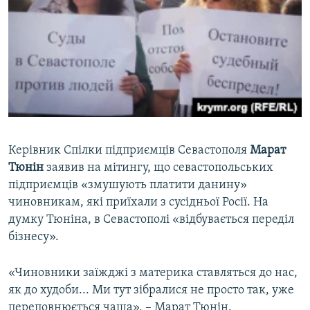
Керівник Спілки підприємців Севастополя
Марат
Тюнін
заявив на мітингу, що севастопольських
підприємців «змушують платити данину»
чиновникам, які приїхали з сусідньої Росії. На
думку Тюніна, в Севастополі «відбувається переділ
бізнесу».
«Чиновники заїжджі з материка ставляться до нас,
як до худоби... Ми тут зібралися не просто так, уже
переповнюється чаша», – Марат Тюнін.