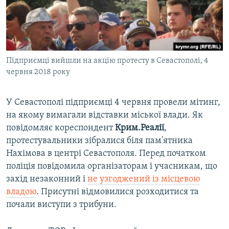
ВІДЕОУРОКИ «ELIFBE»
Русский
СВІДЧЕННЯ ОКУПАЦІЇ
Qırımtatar
УКРАЇНСЬКА ПРОБЛЕМА КРИМУ
Підприємці вийшли на акцію протесту в Севастополі, 4
ДОЛУЧАЙСЯ!
ІНФОГРАФІКА
червня 2018 року
У Севастополі підприємці 4 червня провели мітинг,
Усі сайти RFE/RL
на якому вимагали відставки міської влади. Як
повідомляє кореспондент
Крим.Реалії
,
протестувальники зібралися біля пам'ятника
Нахімова в центрі Севастополя. Перед початком
поліція повідомила організаторам і учасникам, що
захід незаконний і
не узгоджений із місцевою
владою
. Присутні відмовилися розходитися та
почали виступи з трибуни.