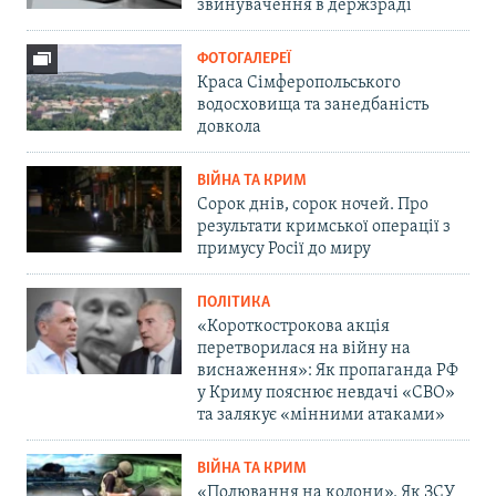
звинувачення в держзраді
ФОТОГАЛЕРЕЇ
Краса Сімферопольського
водосховища та занедбаність
довкола
ВІЙНА ТА КРИМ
Сорок днів, сорок ночей. Про
результати кримської операції з
примусу Росії до миру
ПОЛІТИКА
«Короткострокова акція
перетворилася на війну на
виснаження»: Як пропаганда РФ
у Криму пояснює невдачі «СВО»
та залякує «мінними атаками»
ВІЙНА ТА КРИМ
«Полювання на колони». Як ЗСУ