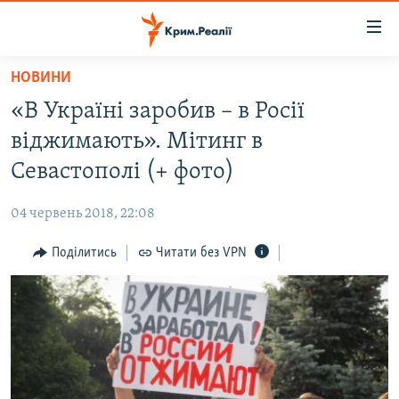
Доступність
посилання
Перейти
НОВИНИ
до
НОВИНИ
«В Україні заробив – в Росії
основного
ВОДА.КРИМ
матеріалу
віджимають». Мітинг в
ВІДЕО ТА ФОТО
Перейти
Севастополі (+ фото)
до
ПОЛІТИКА
основної
04 червень 2018, 22:08
БЛОГИ
навігації
Перейти
Поділитись
Читати без VPN
ПОГЛЯД
до
ІНТЕРВ'Ю
пошуку
ВСЕ ЗА ДЕНЬ
СПЕЦПРОЕКТИ
ЯК ОБІЙТИ БЛОКУВАННЯ
ДЕПОРТАЦІЯ