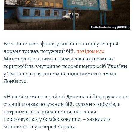
ВІДЕОУРОКИ «ELIFBE»
Русский
СВІДЧЕННЯ ОКУПАЦІЇ
Qırımtatar
УКРАЇНСЬКА ПРОБЛЕМА КРИМУ
ДОЛУЧАЙСЯ!
ІНФОГРАФІКА
Біля Донецької фільтрувальної станції увечері 4
червня тривав потужний бій,
повідомило
Міністерство з питань тимчасово окупованих
Усі сайти RFE/RL
територій та внутрішьо переміщених осіб України
у Twitter з посиланням на підприємство «Вода
Донбасу».
«На цей момент в районі Донецької фільтрувальної
станції триває потужний бій, судячи з вибухів, є
потрапляння в приміщення, персонал
переховується у бомбосховищі», – заявили в
міністерстві увечері 4 червня.