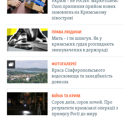
«Крим – не Росія»: маркетплейс
Ozon припинив прийом нових
замовлень на Кримському
півострові
ПРАВА ЛЮДИНИ
Мить – і ти шпигун. Як у
кримських судах розглядають
звинувачення в держзраді
ФОТОГАЛЕРЕЇ
Краса Сімферопольського
водосховища та занедбаність
довкола
ВІЙНА ТА КРИМ
Сорок днів, сорок ночей. Про
результати кримської операції з
примусу Росії до миру