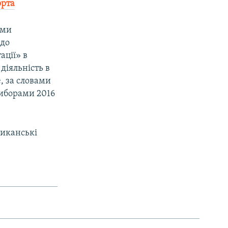
орта
ами
 до
ації» в
діяльність в
, за словами
виборами 2016
риканські