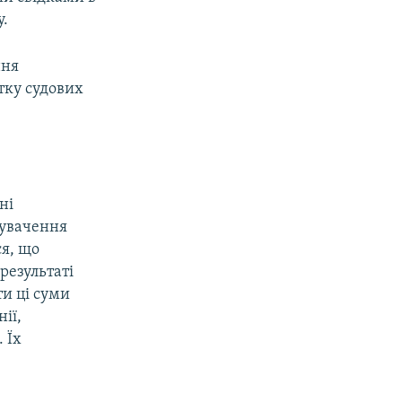
у.
ння
тку судових
ні
нувачення
ся, що
результаті
ти ці суми
ії,
 Їх