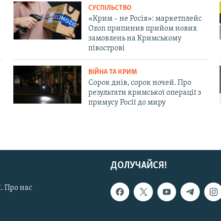
СУСПІЛЬСТВО
«Крим – не Росія»: маркетплейс
Ozon припинив прийом нових
замовлень на Кримському
півострові
ВІЙНА ТА КРИМ
Сорок днів, сорок ночей. Про
результати кримської операції з
примусу Росії до миру
ДОЛУЧАЙСЯ!
. Про нас