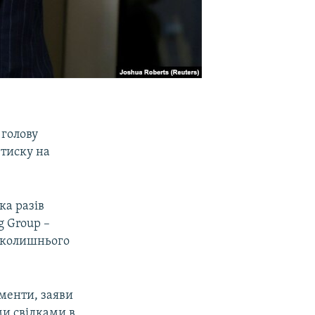
голову
 тиску на
ка разів
g Group –
и колишнього
менти, заяви
ми свідками в