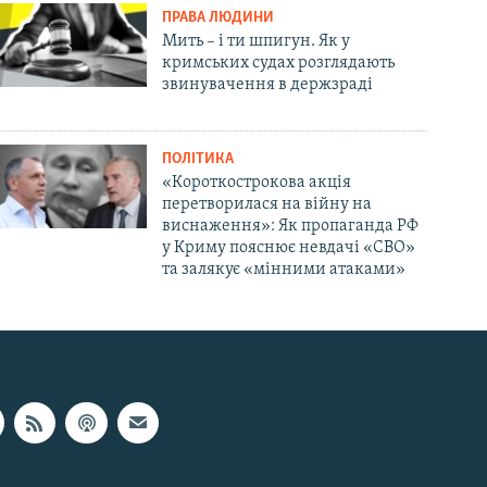
ПРАВА ЛЮДИНИ
Мить – і ти шпигун. Як у
кримських судах розглядають
звинувачення в держзраді
ПОЛІТИКА
«Короткострокова акція
перетворилася на війну на
виснаження»: Як пропаганда РФ
у Криму пояснює невдачі «СВО»
та залякує «мінними атаками»