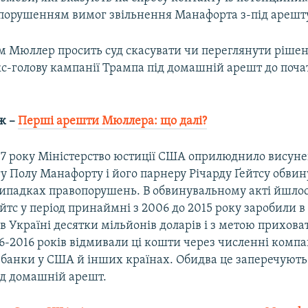
 порушенням вимог звільнення Манафорта з-під арешт
цим Мюллер просить суд скасувати чи переглянути ріше
кс-голову кампанії Трампа під домашній арешт до поча
ж –
Перші арешти Мюллера: що далі?
17 року Міністерство юстиції США оприлюднило висуне
гу Полу Манафорту і його парнеру Річарду Ґейтсу обви
 випадках правопорушень. В обвинувальному акті йшло
йтс у період принаймні з 2006 до 2015 року заробили в 
 в Україні десятки мільйонів доларів і з метою прихова
-2016 років відмивали ці кошти через численні компан
 банки у США й інших країнах. Обидва це заперечують.
ід домашній арешт.