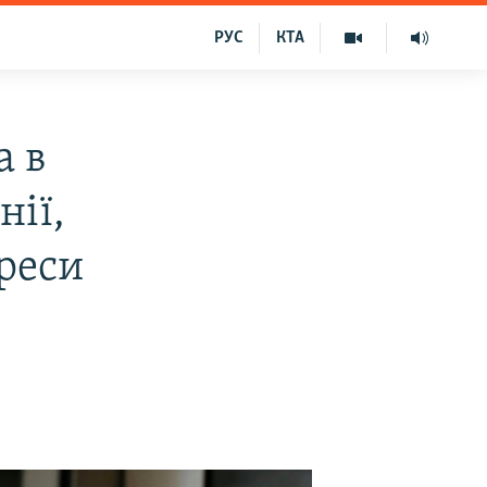
РУС
КТА
а в
нії,
реси