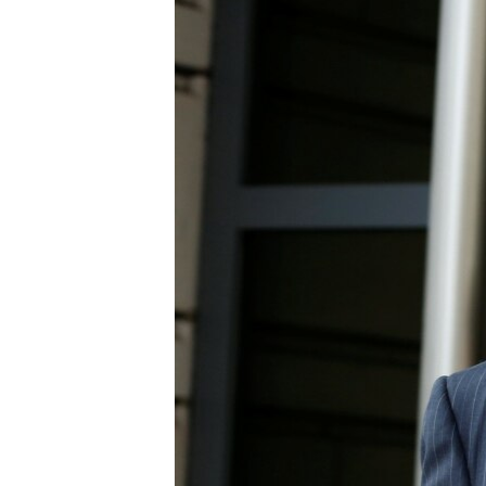
ВІДЕОУРОКИ «ELIFBE»
СВІДЧЕННЯ ОКУПАЦІЇ
УКРАЇНСЬКА ПРОБЛЕМА КРИМУ
ІНФОГРАФІКА