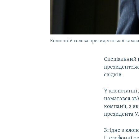
Колишній голова президентської камп
Спеціальний
президентськ
свідків.
У клопотанні 
намагався зв'
компанії, з я
президента У
Згідно з кло
і телефонні р