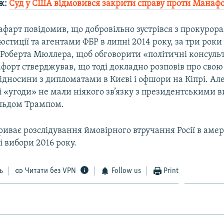
ж:
Суд у США відмовився закрити справу проти Манаф
афарт повідомив, що добровільно зустрівся з прокурор
юстиції та агентами ФБР в липні 2014 року, за три роки
Роберта Мюллера, щоб обговорити «політичні консульт
форт стверджував, що тоді докладно розповів про свою 
відносини з дипломатами в Києві і офшори на Кіпрі. Але
і «угоди» не мали ніякого зв’язку з президентськими 
льдом Трампом.
иває розслідування ймовірного втручання Росії в аме
 вибори 2016 року.
ь
Читати без VPN
Follow us
Print