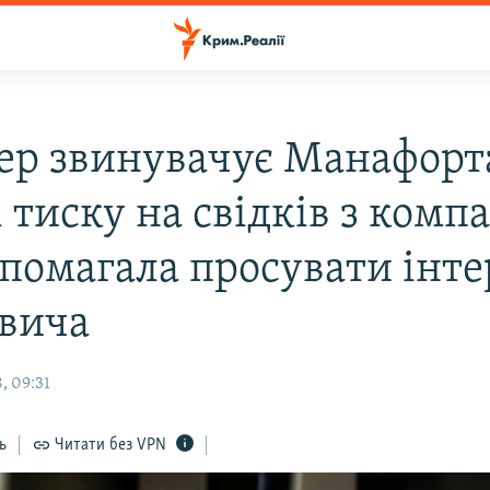
р звинувачує Манафорт
 тиску на свідків з компа
опомагала просувати інте
вича
, 09:31
ь
Читати без VPN