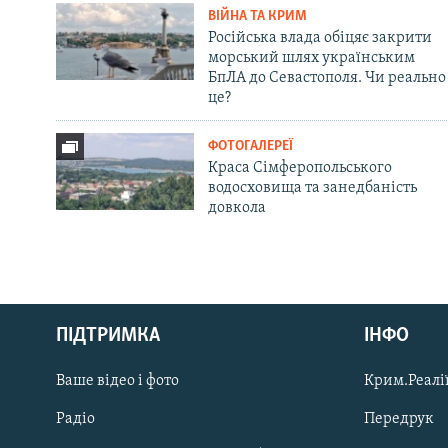
ВІЙНА ТА КРИМ
Російська влада обіцяє закрити
морський шлях українським
БпЛА до Севастополя. Чи реально
це?
ФОТОГАЛЕРЕЇ
Краса Сімферопольського
водосховища та занедбаність
довкола
Русский
ПІДТРИМКА
ІНФО
Qırımtatar
Ваше відео і фото
Крим.Реалії
ДОЛУЧАЙСЯ!
Радіо
Передрук