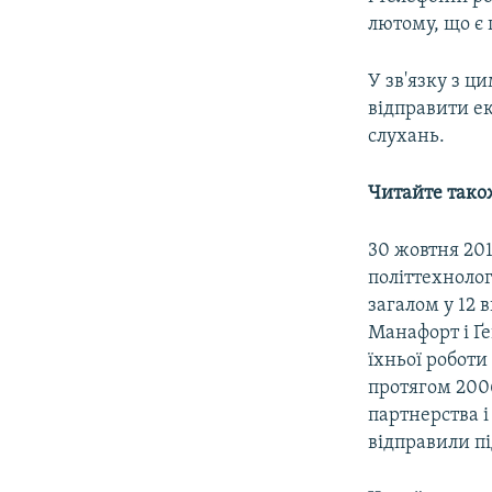
лютому, що є
У зв'язку з 
відправити е
слухань.
Читайте тако
30 жовтня 20
політтехноло
загалом у 12
Манафорт і Ґе
їхньої роботи
протягом 2006
партнерства і
відправили п