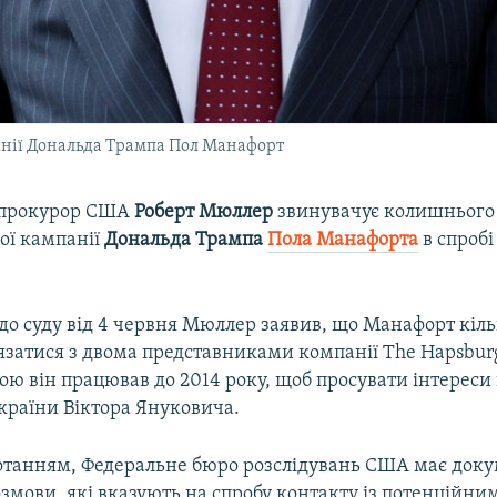
анії Дональда Трампа Пол Манафорт
 прокурор США
Роберт Мюллер
звинувачує колишнього 
ої кампанії
Дональда Трампа
Пола Манафорта
в спробі
до суду від 4 червня Мюллер заявив, що Манафорт кіль
язатися з двома представниками компанії The Hapsbur
кою він працював до 2014 року, щоб просувати інтерес
країни Віктора Януковича.
потанням, Федеральне бюро розслідувань США має доку
озмови, які вказують на спробу контакту із потенційни