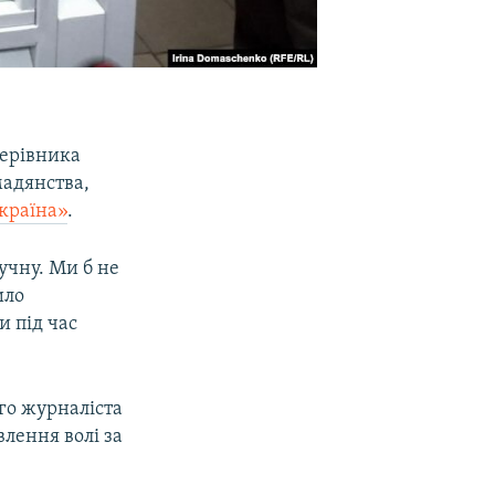
керівника
мадянства,
країна»
.
учну. Ми б не
ило
и під час
го журналіста
авлення волі за