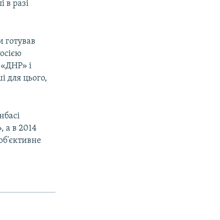
і в разі
и готував
Росією
 «ДНР» і
і для цього,
нбасі
 а в 2014
 об'єктивне