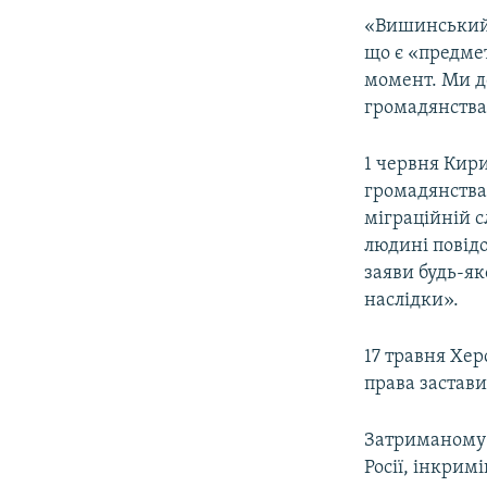
«Вишинський 
що є «предмет
момент. Ми до
громадянства 
1 червня Кир
громадянства
міграційній 
людині повідо
заяви будь-як
наслідки».
17 травня Хе
права застави
Затриманому 
Росії, інкрим