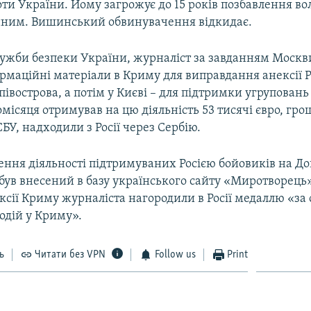
оти України. Йому загрожує до 15 років позбавлення вол
ним. Вишинський обвинувачення відкидає.
ужби безпеки України, журналіст за завданням Москв
рмаційні матеріали в Криму для виправдання анексії 
півострова, а потім у Києві – для підтримки угруповань
місяця отримував на цю діяльність 53 тисячі євро, грош
СБУ, надходили з Росії через Сербію.
ення діяльності підтримуваних Росією бойовиків на До
ув внесений в базу українського сайту «Миротворець»,
ексії Криму журналіста нагородили в Росії медаллю «за
одій у Криму».
ь
Читати без VPN
Follow us
Print