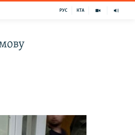
РУС
КТА
дмову