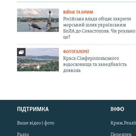
ВІЙНА ТА КРИМ
Російська влада обіцяє закрити
морський шлях українським
БпЛА до Севастополя. Чи реально
це?
ФОТОГАЛЕРЕЇ
Краса Сімферопольського
водосховища та занедбаність
довкола
Русский
ПІДТРИМКА
ІНФО
Qırımtatar
Ваше відео і фото
Крим.Реалії
ДОЛУЧАЙСЯ!
Радіо
Передрук