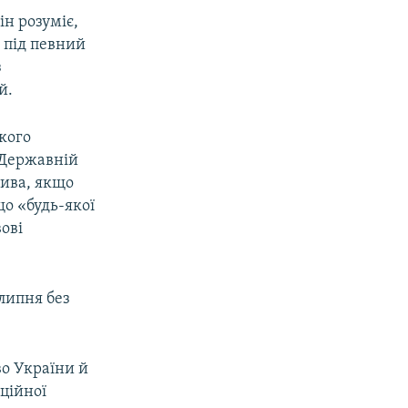
він розуміє,
а під певний
з
й.
ького
 Державній
лива, якщо
що «будь-якої
вові
липня без
о України й
ційної