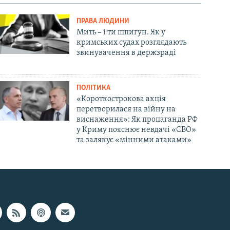
ПРАВА ЛЮДИНИ
Мить – і ти шпигун. Як у
кримських судах розглядають
звинувачення в держзраді
ПОЛІТИКА
«Короткострокова акція
перетворилася на війну на
виснаження»: Як пропаганда РФ
у Криму пояснює невдачі «СВО»
та залякує «мінними атаками»