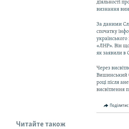
діяльності пр
визнання вин
За даними Сл
спочатку інфо
українського 
«ЛНР». Він що
як заявили в 
Через висвітл
Вишинський б
році після ан
висвітлення п
Поділитис
Читайте також