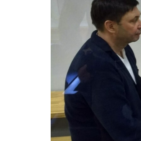
ВІДЕОУРОКИ «ELIFBE»
СВІДЧЕННЯ ОКУПАЦІЇ
УКРАЇНСЬКА ПРОБЛЕМА КРИМУ
ІНФОГРАФІКА