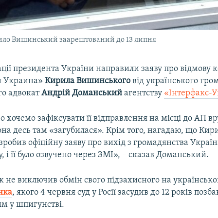
ило Вишинський заарештований до 13 липня
ції президента України направили заяву про відмову 
и Украина»
Кирила Вишинського
від українського гро
го адвокат
Андрій Доманський
агентству
«Інтерфакс-У
 хочемо зафіксувати її відправлення на місці до АП вр
она десь там «загубилася». Крім того, нагадаю, що Кир
обив офіційну заяву про вихід з громадянства Україн
у, і її було озвучено через ЗМІ», – сказав Доманський.
ж не виключив обмін свого підзахисного на українсько
нка
, якого 4 червня суд у Росії засудив до 12 років позб
м у шпигунстві.