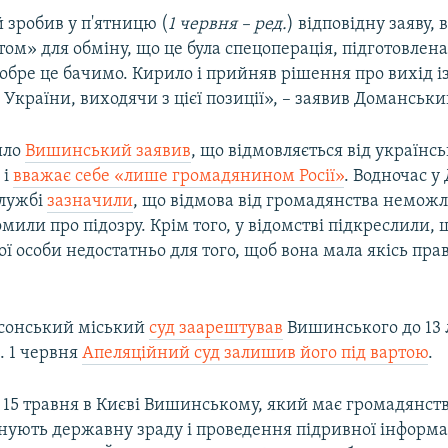
зробив у п'ятницю (
1 червня – ред.
) відповідну заяву, 
ом» для обміну, що це була спецоперація, підготовлен
бре це бачимо. Кирило і прийняв рішення про вихід і
України, виходячи з цієї позиції», – заявив Доманськи
ило
Вишинський заявив
, що відмовляється від українс
 і
вважає себе «лише громадянином Росії»
. Водночас у
службі
зазначили
, що відмова від громадянства немож
мили про підозру. Крім того, у відомстві підкреслили, 
ої особи недостатньо для того, щоб вона мала якісь пра
рсонський міський
суд заарештував
​Вишинського до 13 
. 1 червня
Апеляційний суд залишив його під вартою
.
15 травня в Києві Вишинському, який має громадянств
інують державну зраду і проведення підривної інформа