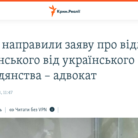
 направили заяву про ві
ського від українського
дянства – адвокат
 11:47
ь
Читати без VPN