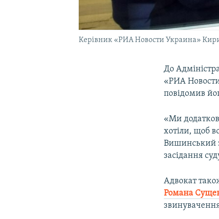
Керівник «РИА Новости Украина» Кир
До Адміністра
«РИА Новост
повідомив йо
«Ми додатково
хотіли, щоб в
Вишинський зр
засідання суд
Адвокат тако
Романа Суще
звинувачення