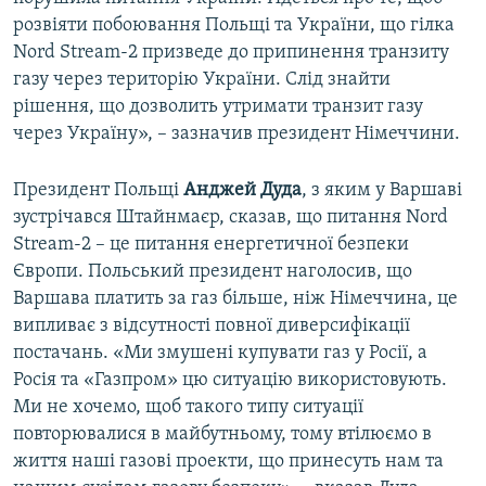
розвіяти побоювання Польщі та України, що гілка
Nord Stream-2 призведе до припинення транзиту
газу через територію України. Слід знайти
рішення, що дозволить утримати транзит газу
через Україну», – зазначив президент Німеччини.
Президент Польщі
Анджей
Дуда
, з яким у Варшаві
зустрічався Штайнмаєр, сказав, що питання Nord
Stream-2 – це питання енергетичної безпеки
Європи. Польський президент наголосив, що
Варшава платить за газ більше, ніж Німеччина, це
випливає з відсутності повної диверсифікації
постачань. «Ми змушені купувати газ у Росії, а
Росія та «Газпром» цю ситуацію використовують.
Ми не хочемо, щоб такого типу ситуації
повторювалися в майбутньому, тому втілюємо в
життя наші газові проекти, що принесуть нам та