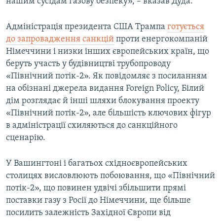
нашим сусідам газову безпеку», – вказав Дуда.
Адміністрація президента США Трампа
готується
до запровадження санкцій
проти енергокомпаній
Німеччини і низки інших європейських країн, що
беруть участь у будівництві трубопроводу
«Північний потік-2». Як повідомляє з посиланням
на обізнані джерела видання Foreign Policy, Білий
дім розглядає й інші шляхи блокування проекту
«Північний потік-2», але більшість ключових фігур
в адміністрації схиляються до санкційного
сценарію.
У Вашингтоні і багатьох східноєвропейських
столицях висловлюють побоювання, що «Північний
потік-2», що повинен удвічі збільшити прямі
поставки газу з Росії до Німеччини, ще більше
посилить залежність Західної Європи від