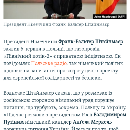
ВІДЕОУРОКИ «ELIFBE»
Русский
СВІДЧЕННЯ ОКУПАЦІЇ
Qırımtatar
Президент Німеччини Франк-Вальтер Штайнмаєр
УКРАЇНСЬКА ПРОБЛЕМА КРИМУ
ДОЛУЧАЙСЯ!
ІНФОГРАФІКА
Президент Німеччини
Франк-Вальтер Штайнмаєр
заявив 5 червня в Польщі, що газопровід
«Північний потік-2» є приватною ініціативою. Як
Усі сайти RFE/RL
повідомляє
Польське радіо
, так німецький політик
відповів на запитання про загрозу цього проекту
для європейської солідарності та безпеки.
Водночас Штайнмаєр сказав, що у розмовах із
російською стороною німецький уряд порушує
питання, що турбують, зокрема, Польщу та Україну.
«Під час розмови з президентом Росії
Володимиром
Путіним
німецький канцлер
Анґела
Меркель
порушила питання України. Йдеться про те, щоб