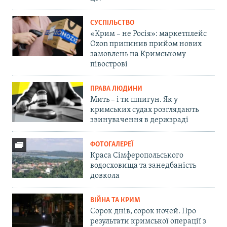
СУСПІЛЬСТВО
«Крим – не Росія»: маркетплейс
Ozon припинив прийом нових
замовлень на Кримському
півострові
ПРАВА ЛЮДИНИ
Мить – і ти шпигун. Як у
кримських судах розглядають
звинувачення в держзраді
ФОТОГАЛЕРЕЇ
Краса Сімферопольського
водосховища та занедбаність
довкола
ВІЙНА ТА КРИМ
Сорок днів, сорок ночей. Про
результати кримської операції з