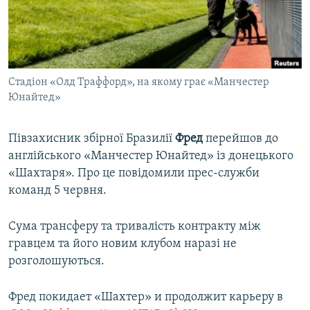
ВІДЕОУРОКИ «ELIFBE»
Русский
СВІДЧЕННЯ ОКУПАЦІЇ
Qırımtatar
УКРАЇНСЬКА ПРОБЛЕМА КРИМУ
Стадіон «Олд Траффорд», на якому грає «Манчестер
ДОЛУЧАЙСЯ!
ІНФОГРАФІКА
Юнайтед»
Півзахисник збірної Бразилії
Фред
перейшов до
Усі сайти RFE/RL
англійського «Манчестер Юнайтед» із донецького
«Шахтаря». Про це повідомили прес-служби
команд 5 червня.
Сума трансферу та тривалість контракту між
гравцем та його новим клубом наразі не
розголошуються.
Фред покидает «Шахтер» и продолжит карьеру в