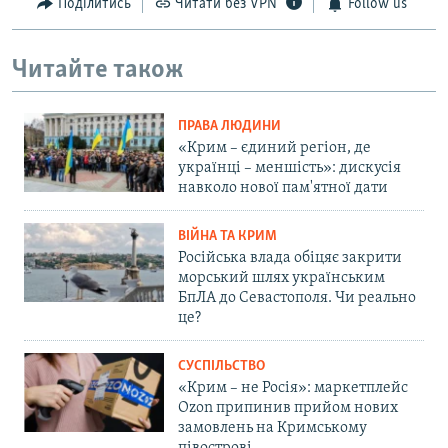
Поділитись
Читати без VPN
Follow us
Читайте також
ПРАВА ЛЮДИНИ
«Крим – єдиний регіон, де
українці – меншість»: дискусія
навколо нової пам'ятної дати
ВІЙНА ТА КРИМ
Російська влада обіцяє закрити
морський шлях українським
БпЛА до Севастополя. Чи реально
це?
СУСПІЛЬСТВО
«Крим – не Росія»: маркетплейс
Ozon припинив прийом нових
замовлень на Кримському