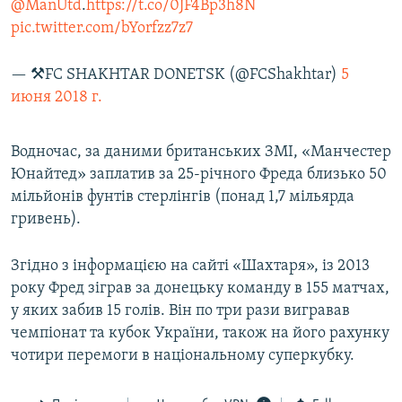
@ManUtd
.
https://t.co/0JF4Bp3h8N
pic.twitter.com/bYorfzz7z7
— ⚒FC SHAKHTAR DONETSK (@FCShakhtar)
5
июня 2018 г.
Водночас, за даними британських ЗМІ, «Манчестер
Юнайтед» заплатив за 25-річного Фреда близько 50
мільйонів фунтів стерлінгів (понад 1,7 мільярда
гривень).
Згідно з інформацією на сайті «Шахтаря», із 2013
року Фред зіграв за донецьку команду в 155 матчах,
у яких забив 15 голів. Він по три рази вигравав
чемпіонат та кубок України, також на його рахунку
чотири перемоги в національному суперкубку.