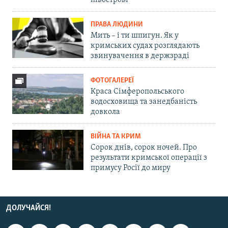
півострові
ПРАВА ЛЮДИНИ
Мить – і ти шпигун. Як у
кримських судах розглядають
звинувачення в держзраді
ФОТОГАЛЕРЕЇ
Краса Сімферопольського
водосховища та занедбаність
довкола
ВІЙНА ТА КРИМ
Сорок днів, сорок ночей. Про
результати кримської операції з
примусу Росії до миру
ДОЛУЧАЙСЯ!