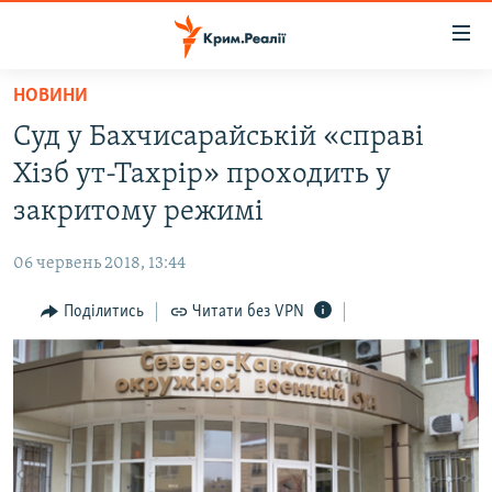
Доступність
посилання
Перейти
НОВИНИ
до
НОВИНИ
Суд у Бахчисарайській «справі
основного
ВОДА.КРИМ
матеріалу
Хізб ут-Тахрір» проходить у
ВІДЕО ТА ФОТО
Перейти
закритому режимі
до
ПОЛІТИКА
основної
06 червень 2018, 13:44
БЛОГИ
навігації
Перейти
Поділитись
Читати без VPN
ПОГЛЯД
до
ІНТЕРВ'Ю
пошуку
ВСЕ ЗА ДЕНЬ
СПЕЦПРОЕКТИ
ЯК ОБІЙТИ БЛОКУВАННЯ
ДЕПОРТАЦІЯ