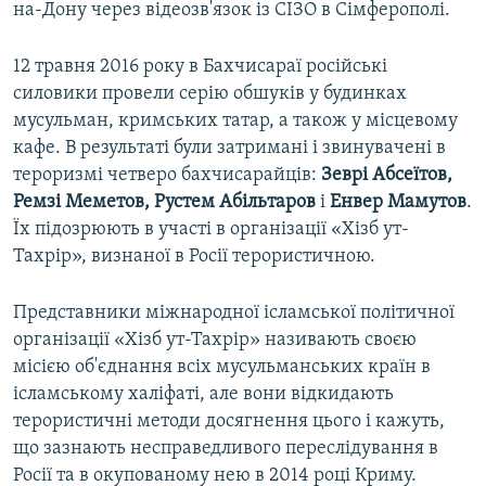
на-Дону через відеозв'язок із СІЗО в Сімферополі.
12 травня 2016 року в Бахчисараї російські
силовики провели серію обшуків у будинках
мусульман, кримських татар, а також у місцевому
кафе. В результаті були затримані і звинувачені в
тероризмі четверо бахчисарайців:
Зеврі Абсеїтов,
Ремзі Меметов, Рустем Абільтаров
і
Енвер Мамутов
.
Їх підозрюють в участі в організації «Хізб ут-
Тахрір», визнаної в Росії терористичною.
Представники міжнародної ісламської політичної
організації «Хізб ут-Тахрір» називають своєю
місією об'єднання всіх мусульманських країн в
ісламському халіфаті, але вони відкидають
терористичні методи досягнення цього і кажуть,
що зазнають несправедливого переслідування в
Росії та в окупованому нею в 2014 році Криму.