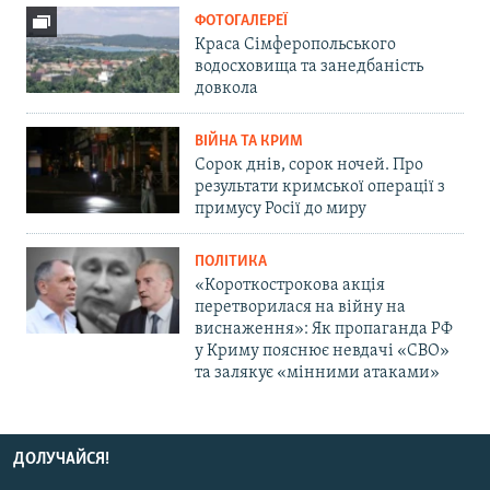
ФОТОГАЛЕРЕЇ
Краса Сімферопольського
водосховища та занедбаність
довкола
ВІЙНА ТА КРИМ
Сорок днів, сорок ночей. Про
результати кримської операції з
примусу Росії до миру
ПОЛІТИКА
«Короткострокова акція
перетворилася на війну на
виснаження»: Як пропаганда РФ
у Криму пояснює невдачі «СВО»
та залякує «мінними атаками»
ДОЛУЧАЙСЯ!