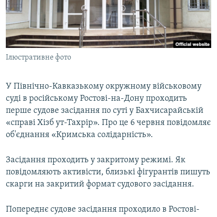
ВІДЕОУРОКИ «ELIFBE»
Русский
СВІДЧЕННЯ ОКУПАЦІЇ
Qırımtatar
УКРАЇНСЬКА ПРОБЛЕМА КРИМУ
Ілюстративне фото
ДОЛУЧАЙСЯ!
ІНФОГРАФІКА
У Північно-Кавказькому окружному військовому
суді в російському Ростові-на-Дону проходить
Усі сайти RFE/RL
перше судове засідання по суті у Бахчисарайській
«справі Хізб ут-Тахрір». Про це 6 червня повідомляє
об'єднання «Кримська солідарність».
Засідання проходить у закритому режимі. Як
повідомляють активісти, близькі фігурантів пишуть
скарги на закритий формат судового засідання.
Попереднє судове засідання проходило в Ростові-