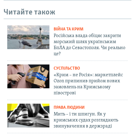
Читайте також
ВІЙНА ТА КРИМ
Російська влада обіцяє закрити
морський шлях українським
БпЛА до Севастополя. Чи реально
це?
СУСПІЛЬСТВО
«Крим – не Росія»: маркетплейс
Ozon припинив прийом нових
замовлень на Кримському
півострові
ПРАВА ЛЮДИНИ
Мить – і ти шпигун. Як у
кримських судах розглядають
звинувачення в держзраді