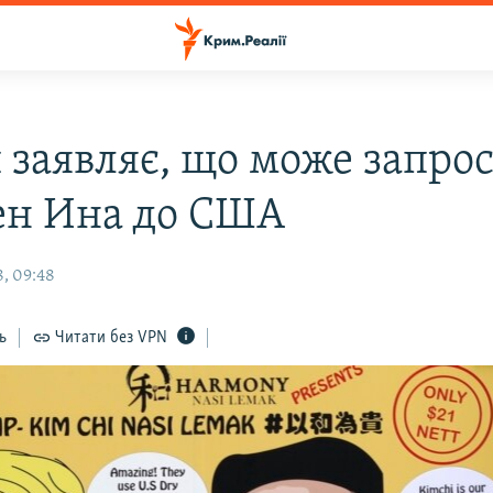
 заявляє, що може запро
ен Ина до США
, 09:48
ь
Читати без VPN