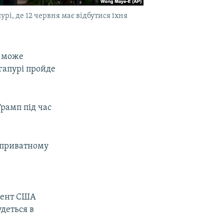
і, де 12 червня має відбутися їхня
о може
нгапурі пройде
Трамп під час
у приватному
идент США
удеться в