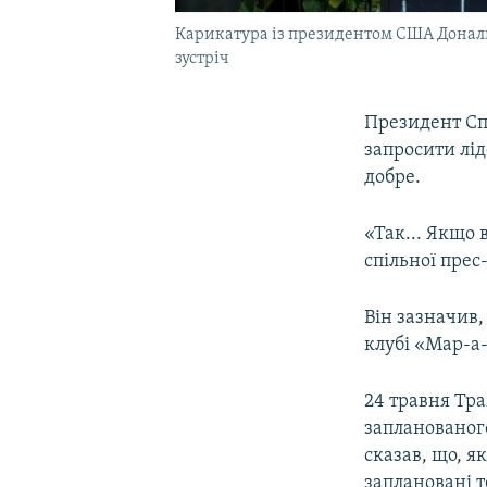
Карикатура із президентом США Дональд
зустріч
Президент С
запросити лі
добре.
«Так... Якщо 
спільної прес
Він зазначив,
клубі «Мар-а-
24 травня Тр
запланованого
сказав, що, як
заплановані 