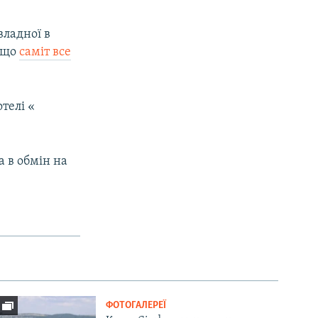
владної в
, що
саміт все
телі «​
а в обмін на
ФОТОГАЛЕРЕЇ