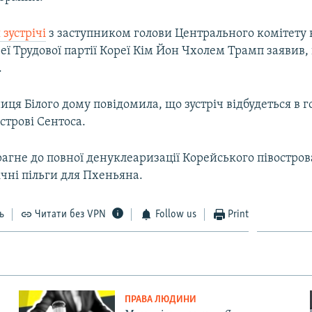
 зустрічі
з заступником голови Центрального комітету 
еї Трудової партії Кореї Кім Йон Чхолем Трамп заявив
.
иця Білого дому повідомила, що зустріч відбудеться в го
строві Сентоса.​
гне до повної денуклеаризації Корейського півостров
чні пільги для Пхеньяна.
ь
Читати без VPN
Follow us
Print
ПРАВА ЛЮДИНИ