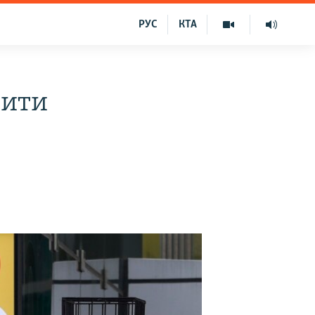
РУС
КТА
сити