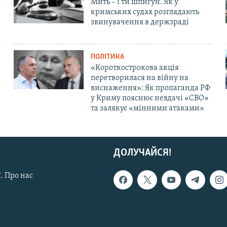
Мить – і ти шпигун. Як у
кримських судах розглядають
звинувачення в держзраді
ПОЛІТИКА
«Короткострокова акція
перетворилася на війну на
виснаження»: Як пропаганда РФ
у Криму пояснює невдачі «СВО»
та залякує «мінними атаками»
ДОЛУЧАЙСЯ!
. Про нас