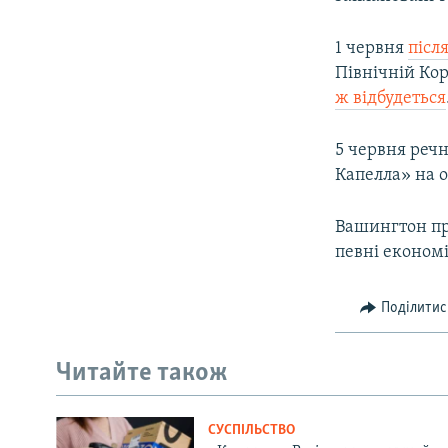
1 червня
після
Північній Кор
ж відбудеться
5 червня речн
Капелла» на о
Вашингтон пра
певні економі
Поділитис
Читайте також
СУСПІЛЬСТВО