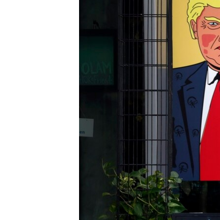
ВІДЕОУРОКИ «ELIFBE»
СВІДЧЕННЯ ОКУПАЦІЇ
УКРАЇНСЬКА ПРОБЛЕМА КРИМУ
ІНФОГРАФІКА