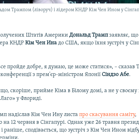
ом Трампом (ліворуч) і лідером КНДР Кім Чен Ином у Сінгапур
получених Штатів Америки
Дональд Трамп
заявляє, щ
дера КНДР
Кім Чен Ина
до США, якщо їхня зустріч у Сі
все пройде добре, я думаю, це може статися», – сказав 
-конференції з прем'єр-міністром Японії
Сіндзо Абе
.
 що, скоріше, прийме Кіма в Білому домі, а не у своєм
Лаго» у Флориді.
амп надіслав Кім Чен Ину листа
про скасування саміту
,
 на 12 червня в Сінгапурі. Однак уже 26 травня през
 і раніше, сподівається, що зустріч з Кім Чен Ином відб
терміни.