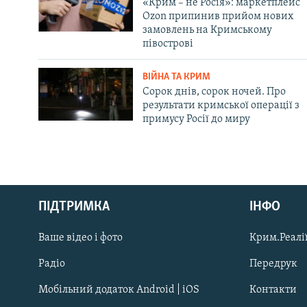
«Крим – не Росія»: маркетплейс
Ozon припинив прийом нових
замовлень на Кримському
півострові
ВІЙНА ТА КРИМ
Сорок днів, сорок ночей. Про
результати кримської операції з
примусу Росії до миру
Русский
ПІДТРИМКА
ІНФО
Qırımtatar
Ваше відео і фото
Крим.Реалії
ДОЛУЧАЙСЯ!
Радіо
Передрук
Мобільний додаток Android | iOS
Контакти