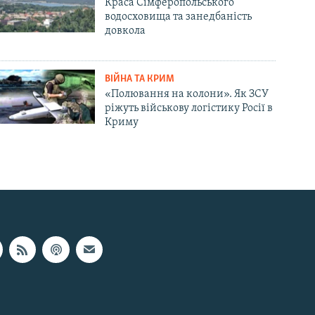
Краса Сімферопольського
водосховища та занедбаність
довкола
ВІЙНА ТА КРИМ
«Полювання на колони». Як ЗСУ
ріжуть військову логістику Росії в
Криму