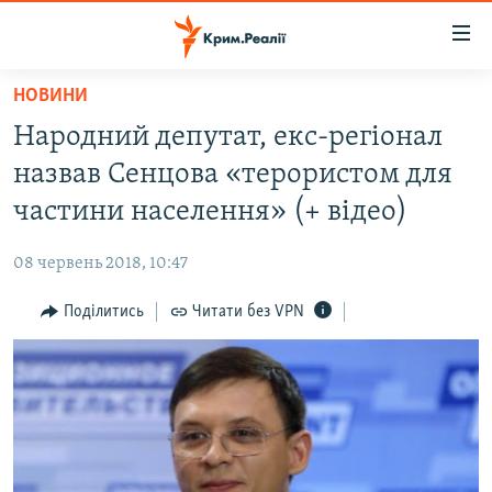
Доступність
посилання
Перейти
НОВИНИ
до
НОВИНИ
Народний депутат, екс-регіонал
основного
ВОДА.КРИМ
матеріалу
назвав Сенцова «терористом для
ВІДЕО ТА ФОТО
Перейти
частини населення» (+ відео)
до
ПОЛІТИКА
основної
08 червень 2018, 10:47
БЛОГИ
навігації
Перейти
Поділитись
Читати без VPN
ПОГЛЯД
до
ІНТЕРВ'Ю
пошуку
ВСЕ ЗА ДЕНЬ
СПЕЦПРОЕКТИ
ЯК ОБІЙТИ БЛОКУВАННЯ
ДЕПОРТАЦІЯ