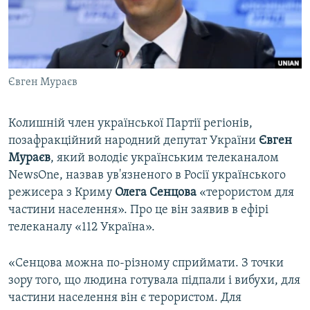
ВІДЕОУРОКИ «ELIFBE»
Русский
СВІДЧЕННЯ ОКУПАЦІЇ
Qırımtatar
УКРАЇНСЬКА ПРОБЛЕМА КРИМУ
Євген Мураєв
ДОЛУЧАЙСЯ!
ІНФОГРАФІКА
Колишній член української Партії регіонів,
позафракційний народний депутат України
Євген
Усі сайти RFE/RL
Мураєв
, який володіє українським телеканалом
NewsOne, назвав ув'язненого в Росії українського
режисера з Криму
Олега Сенцова
«терористом для
частини населення». Про це він заявив в ефірі
телеканалу «112 Україна».
«Сенцова можна по-різному сприймати. З точки
зору того, що людина готувала підпали і вибухи, для
частини населення він є терористом. Для