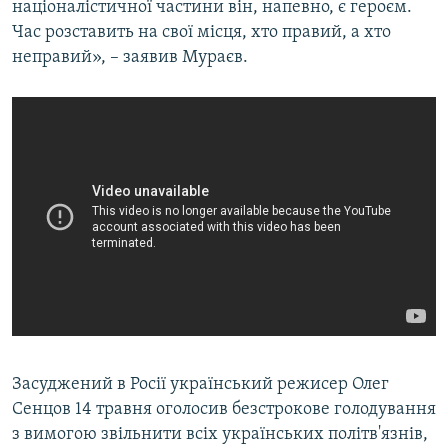
націоналістичної частини він, напевно, є героєм.
Час розставить на свої місця, хто правий, а хто
неправий», – заявив Мураєв.
Засуджений в Росії український режисер Олег
Сенцов 14 травня оголосив безстрокове голодування
з вимогою звільнити всіх українських політв'язнів,