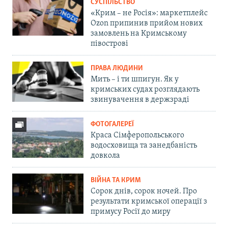
СУСПІЛЬСТВО
«Крим – не Росія»: маркетплейс
Ozon припинив прийом нових
замовлень на Кримському
півострові
ПРАВА ЛЮДИНИ
Мить – і ти шпигун. Як у
кримських судах розглядають
звинувачення в держзраді
ФОТОГАЛЕРЕЇ
Краса Сімферопольського
водосховища та занедбаність
довкола
ВІЙНА ТА КРИМ
Сорок днів, сорок ночей. Про
результати кримської операції з
примусу Росії до миру