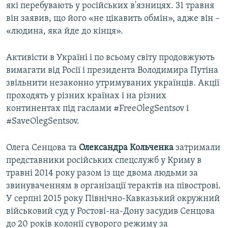
які перебувають у російських в'язницях. 31 травня
він заявив, що його «не цікавить обмін», адже він –
«людина, яка йде до кінця».
Активісти в Україні і по всьому світу продовжують
вимагати від Росії і президента Володимира Путіна
звільнити незаконно утримуваних українців. Акції
проходять у різних країнах і на різних
континентах під гаслами #FreeOlegSentsov і
#SaveOlegSentsov.
Олега Сенцова та
Олександра Кольченка
затримали
представники російських спецслужб у Криму в
травні 2014 року разом із ще двома людьми за
звинуваченням в організації терактів на півострові.
У серпні 2015 року Північно-Кавказький окружний
військовий суд у Ростові-на-Дону засудив Сенцова
до 20 років колонії суворого режиму за