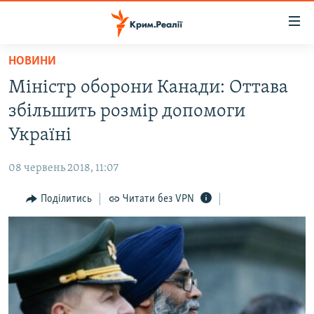
Доступність
посилання
Перейти
НОВИНИ
до
НОВИНИ
Міністр оборони Канади: Оттава
основного
ВОДА.КРИМ
матеріалу
збільшить розмір допомоги
ВІДЕО ТА ФОТО
Перейти
Україні
до
ПОЛІТИКА
основної
08 червень 2018, 11:07
БЛОГИ
навігації
Перейти
Поділитись
Читати без VPN
ПОГЛЯД
до
ІНТЕРВ'Ю
пошуку
ВСЕ ЗА ДЕНЬ
СПЕЦПРОЕКТИ
ЯК ОБІЙТИ БЛОКУВАННЯ
ДЕПОРТАЦІЯ