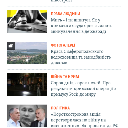
півострові
ПРАВА ЛЮДИНИ
Мить – і ти шпигун. Як у
кримських судах розглядають
звинувачення в держзраді
ФОТОГАЛЕРЕЇ
Краса Сімферопольського
водосховища та занедбаність
довкола
ВІЙНА ТА КРИМ
Сорок днів, сорок ночей. Про
результати кримської операції з
примусу Росії до миру
ПОЛІТИКА
«Короткострокова акція
перетворилася на війну на
виснаження»: Як пропаганда РФ