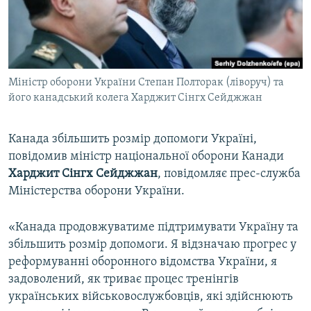
ВІДЕОУРОКИ «ELIFBE»
Русский
СВІДЧЕННЯ ОКУПАЦІЇ
Qırımtatar
УКРАЇНСЬКА ПРОБЛЕМА КРИМУ
Міністр оборони України Степан Полторак (ліворуч) та
ДОЛУЧАЙСЯ!
ІНФОГРАФІКА
його канадський колега Харджит Сінгх Сейджжан
Канада збільшить розмір допомоги Україні,
Усі сайти RFE/RL
повідомив міністр національної оборони Канади
Харджит Сінгх Сейджжан
, повідомляє прес-служба
Міністерства оборони України.
«Канада продовжуватиме підтримувати Україну та
збільшить розмір допомоги. Я відзначаю прогрес у
реформуванні оборонного відомства України, я
задоволений, як триває процес тренінгів
українських військовослужбовців, які здійснюють