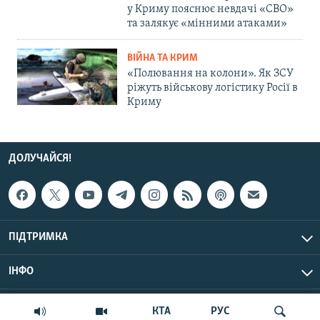
у Криму пояснює невдачі «СВО»
та залякує «мінними атаками»
ВІЙНА ТА КРИМ
«Полювання на колони». Як ЗСУ
ріжуть військову логістику Росії в
Криму
ДОЛУЧАЙСЯ!
ПІДТРИМКА
ІНФО
© Крим.Реалії, 2026 | Усі права застережено.
КТА
РУС