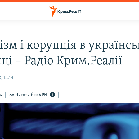
зм і корупція в українсь
ці – Радіо Крим.Реалії
, 12:14
ь
Читати без VPN