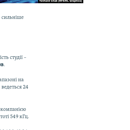
о сильніше
ість студії –
ов
.
апазоні на
 ведеться 24
іокомпанією
оті 549 кГц.