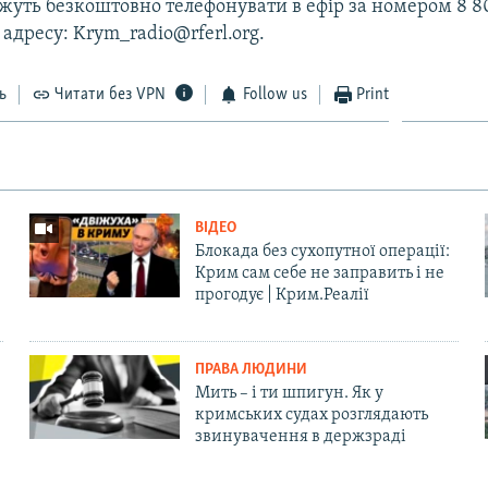
уть безкоштовно телефонувати в ефір за номером 8 80
 адресу: Krym_radio@rferl.org.
ь
Читати без VPN
Follow us
Print
ВІДЕО
Блокада без сухопутної операції:
Крим сам себе не заправить і не
прогодує | Крим.Реалії
ПРАВА ЛЮДИНИ
Мить – і ти шпигун. Як у
кримських судах розглядають
звинувачення в держзраді