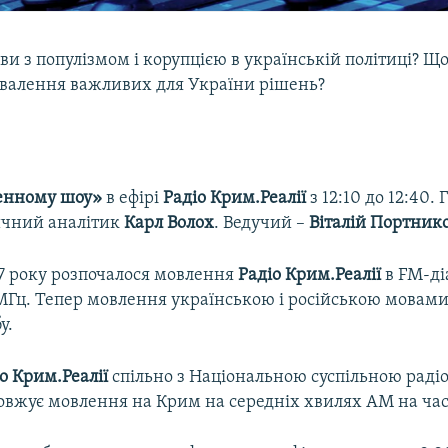
ви з популізмом і корупцією в українській політиці? Щ
хвалення важливих для України рішень?
енному шоу»
в ефірі
Радіо Крим.Реалії
з 12:10 до 12:40. Г
тичний аналітик
Карл Волох
. Ведучий –
Віталій Портник
17 року розпочалося мовлення
Радіо Крим.Реалії
в FM-ді
 МГц. Тепер мовлення українською і російською мовами
у.
о Крим.Реалії
спільно з Національною суспільною рад
овжує мовлення на Крим на середніх хвилях АМ на част