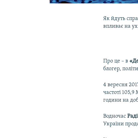
Як йдуть спра
впливає на у
Про це – в
«Д
блогер, полі
4 вересня 20
частоті 105,9
години на доб
Водночас
Раді
України прод