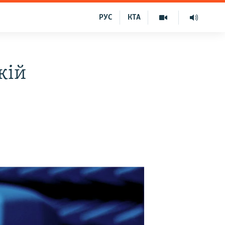
РУС
КТА
кій