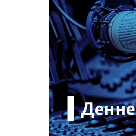
ВІДЕОУРОКИ «ELIFBE»
СВІДЧЕННЯ ОКУПАЦІЇ
УКРАЇНСЬКА ПРОБЛЕМА КРИМУ
ІНФОГРАФІКА