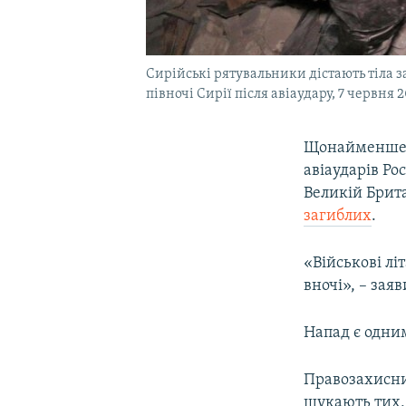
Сирійські рятувальники дістають тіла з
півночі Сирії після авіаудару, 7 червня 
Щонайменше 4
авіаударів Рос
Великій Брита
загиблих
.
«Військові лі
вночі», – зая
Напад є одним
Правозахисни
шукають тих, 