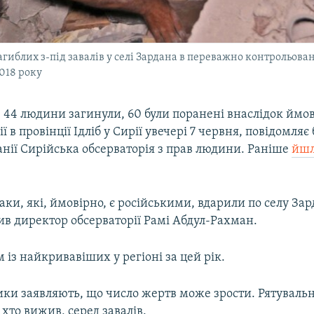
агиблих з-під завалів у селі Зардана в переважно контрольован
2018 року
4 людини загинули, 60 були поранені внаслідок ймо
ії в провінції Ідліб у Сирії увечері 7 червня, повідомляє
нії Сирійська обсерваторія з прав людини. Раніше
йшл
таки, які, ймовірно, є російськими, вдарили по селу Зард
вив директор обсерваторії Рамі Абдул-Рахман.
 із найкривавіших у регіоні за цей рік.
ки заявляють, що число жертв може зрости. Рятуваль
хто вижив, серед завалів.