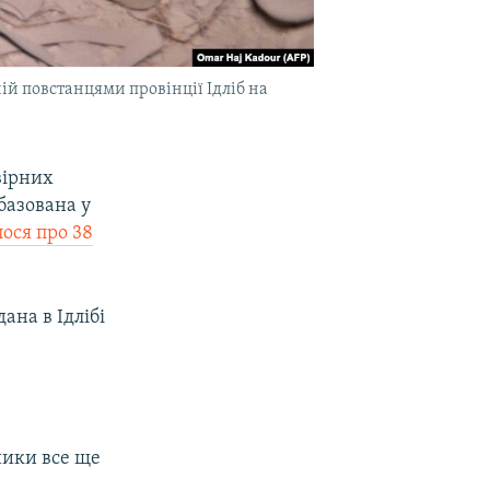
ій повстанцями провінції Ідліб на
вірних
 базована у
ося про 38
ана в Ідлібі
ники все ще