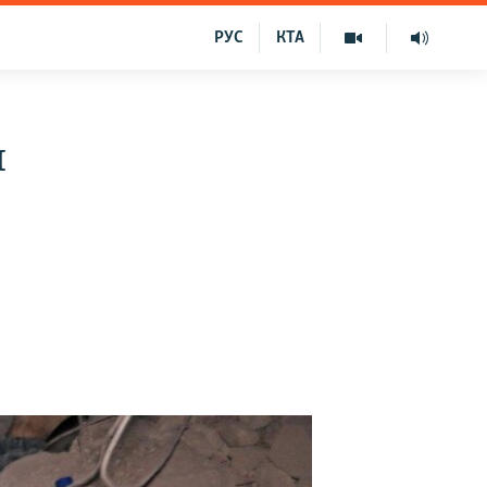
РУС
КТА
и