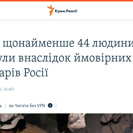
: щонайменше 44 людин
ули внаслідок ймовірних
арів Росії
, 14:40
ь
Читати без VPN