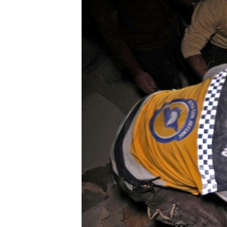
ВІДЕОУРОКИ «ELIFBE»
СВІДЧЕННЯ ОКУПАЦІЇ
УКРАЇНСЬКА ПРОБЛЕМА КРИМУ
ІНФОГРАФІКА