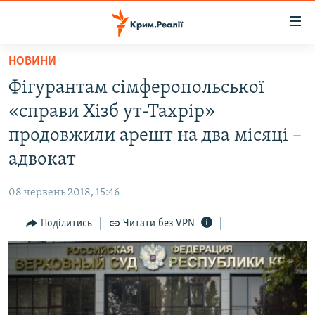
Доступність
посилання
Перейти
НОВИНИ
до
НОВИНИ
Фігурантам сімферопольської
основного
ВОДА.КРИМ
матеріалу
«справи Хізб ут-Тахрір»
ВІДЕО ТА ФОТО
Перейти
продовжили арешт на два місяці –
до
ПОЛІТИКА
адвокат
основної
БЛОГИ
навігації
08 червень 2018, 15:46
Перейти
ПОГЛЯД
до
Поділитись
Читати без VPN
ІНТЕРВ'Ю
пошуку
ВСЕ ЗА ДЕНЬ
СПЕЦПРОЕКТИ
ЯК ОБІЙТИ БЛОКУВАННЯ
ДЕПОРТАЦІЯ