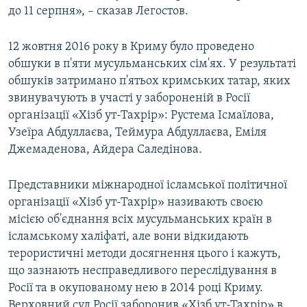
до 11 серпня», – сказав Легостов.
12 жовтня 2016 року в Криму було проведено
обшуки в п'яти мусульманських сім'ях. У результаті
обшуків затримано п'ятьох кримських татар, яких
звинувачують в участі у забороненій в Росії
організації «Хізб ут-Тахрір»: Рустема Ісмаїлова,
Узеїра Абдуллаєва, Теймура Абдуллаєва, Еміля
Джемаденова, Айдера Саледінова.
Представники міжнародної ісламської політичної
організації «Хізб ут-Тахрір» називають своєю
місією об'єднання всіх мусульманських країн в
ісламському халіфаті, але вони відкидають
терористичні методи досягнення цього і кажуть,
що зазнають несправедливого переслідування в
Росії та в окупованому нею в 2014 році Криму.
Верховний суд Росії заборонив «Хізб ут-Тахрір» в