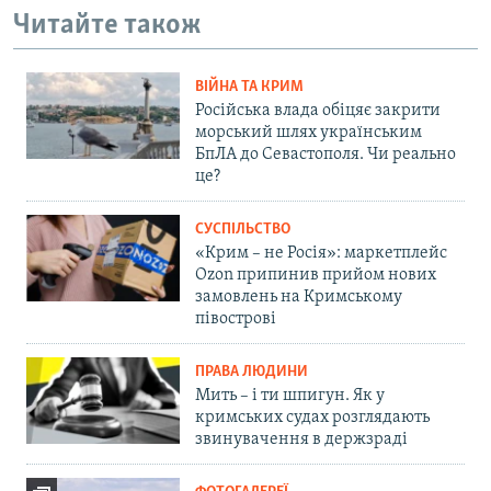
Читайте також
ВІЙНА ТА КРИМ
Російська влада обіцяє закрити
морський шлях українським
БпЛА до Севастополя. Чи реально
це?
СУСПІЛЬСТВО
«Крим – не Росія»: маркетплейс
Ozon припинив прийом нових
замовлень на Кримському
півострові
ПРАВА ЛЮДИНИ
Мить – і ти шпигун. Як у
кримських судах розглядають
звинувачення в держзраді