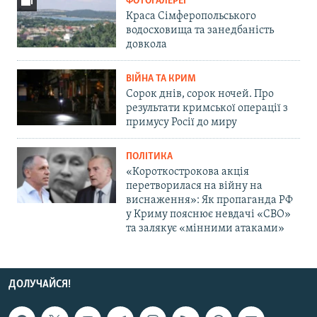
ФОТОГАЛЕРЕЇ
Краса Сімферопольського
водосховища та занедбаність
довкола
ВІЙНА ТА КРИМ
Сорок днів, сорок ночей. Про
результати кримської операції з
примусу Росії до миру
ПОЛІТИКА
«Короткострокова акція
перетворилася на війну на
виснаження»: Як пропаганда РФ
у Криму пояснює невдачі «СВО»
та залякує «мінними атаками»
ДОЛУЧАЙСЯ!