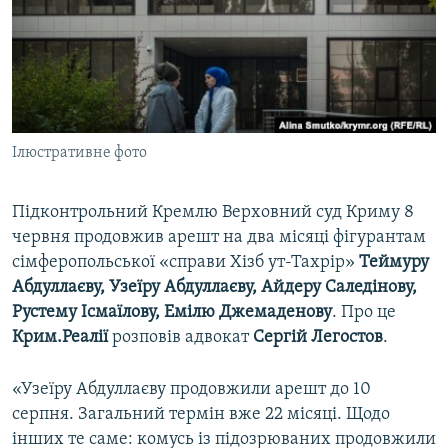
ВІДЕОУРОКИ «ELIFBE»
Русский
СВІДЧЕННЯ ОКУПАЦІЇ
Qırımtatar
УКРАЇНСЬКА ПРОБЛЕМА КРИМУ
ДОЛУЧАЙСЯ!
ІНФОГРАФІКА
Ілюстративне фото
Підконтрольний Кремлю Верховний суд Криму 8
Усі сайти RFE/RL
червня продовжив арешт на два місяці фігурантам
сімферопольської «справи Хізб ут-Тахрір»
Теймуру
Абдуллаєву, Узеїру Абдуллаєву, Айдеру Саледінову,
Рустему Ісмаїлову, Емілю Джемаденову
. Про це
Крим.Реалії
розповів адвокат
Сергій Легостов
.
«Узеїру Абдуллаєву продовжили арешт до 10
серпня. Загальний термін вже 22 місяці. Щодо
інших те саме: комусь із підозрюваних продовжили