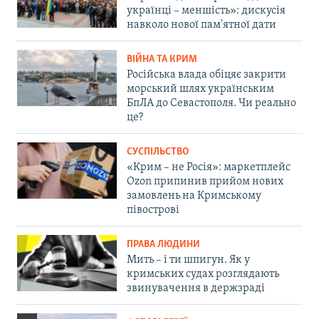
українці – меншість»: дискусія
навколо нової пам'ятної дати
ВІЙНА ТА КРИМ
Російська влада обіцяє закрити
морський шлях українським
БпЛА до Севастополя. Чи реально
це?
СУСПІЛЬСТВО
«Крим – не Росія»: маркетплейс
Ozon припинив прийом нових
замовлень на Кримському
півострові
ПРАВА ЛЮДИНИ
Мить – і ти шпигун. Як у
кримських судах розглядають
звинувачення в держзраді