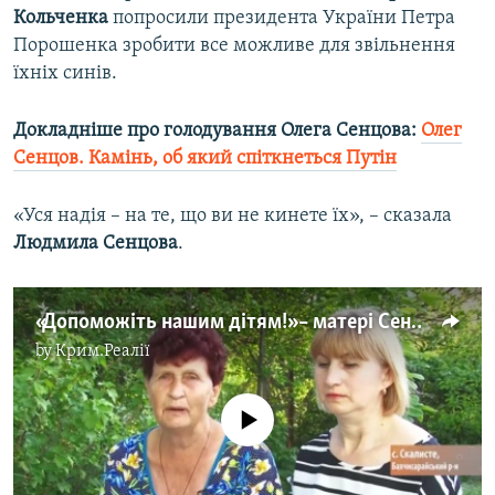
Кольченка
попросили президента України Петра
Порошенка зробити все можливе для звільнення
їхніх синів.
Докладніше про голодування Олега Сенцова:
Олег
Сенцов. Камінь, об який спіткнеться Путін
«Уся надія – на те, що ви не кинете їх», – сказала
Людмила Сенцова
.
«Допоможіть нашим дітям!» – матері Сенцова і Кольченка (відео)
by
Крим.Реалії
No media source currently available