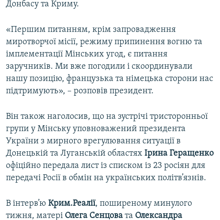
Донбасу та Криму.
«Першим питанням, крім запровадження
миротворчої місії, режиму припинення вогню та
імплементації Мінських угод, є питання
заручників. Ми вже погодили і скоординували
нашу позицію, французька та німецька сторони нас
підтримують», – розповів президент.
Він також наголосив, що на зустрічі тристоронньої
групи у Мінську уповноважений президента
України з мирного врегулювання ситуації в
Донецькій та Луганській областях
Ірина Геращенко
офіційно передала лист із списком із 23 росіян для
передачі Росії в обмін на українських політв’язнів.
В інтерв’ю
Крим.Реалії
, поширеному минулого
тижня, матері
Олега Сенцова
та
Олександра