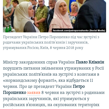
ВІДЕОУРОКИ «ELIFBE»
Русский
СВІДЧЕННЯ ОКУПАЦІЇ
Qırımtatar
УКРАЇНСЬКА ПРОБЛЕМА КРИМУ
ДОЛУЧАЙСЯ!
ІНФОГРАФІКА
Президент України Петро Порошенко під час зустрічі з
родичами українських політв'язнів і заручників,
утримуваних Росією, Київ, 8 червня 2018 року
Усі сайти RFE/RL
Міністр закордонних справ України
Павло Клімкін
порушить питання звільнення утримуваних у Росії
українських політв’язнів на зустрічі з колегами в
«нормандському форматі», яка відбудеться 11
червня. Про це президент України
Петро
Порошенко
заявив
8 червня на зустрічі з родинами
українських заручників, які утримуються у
російських в’язницях, на окупованих територіях