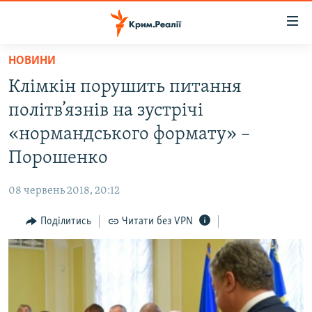
Доступність
посилання
Перейти
НОВИНИ
до
НОВИНИ
Клімкін порушить питання
основного
ВОДА.КРИМ
матеріалу
політв’язнів на зустрічі
ВІДЕО ТА ФОТО
Перейти
«нормандського формату» –
до
ПОЛІТИКА
Порошенко
основної
БЛОГИ
навігації
08 червень 2018, 20:12
Перейти
ПОГЛЯД
до
Поділитись
Читати без VPN
ІНТЕРВ'Ю
пошуку
ВСЕ ЗА ДЕНЬ
СПЕЦПРОЕКТИ
ЯК ОБІЙТИ БЛОКУВАННЯ
ДЕПОРТАЦІЯ